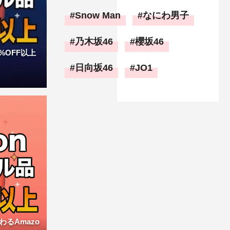
Snow Man
なにわ男子
乃木坂46
櫻坂46
%OFF以上
日向坂46
JO1
るAmazo