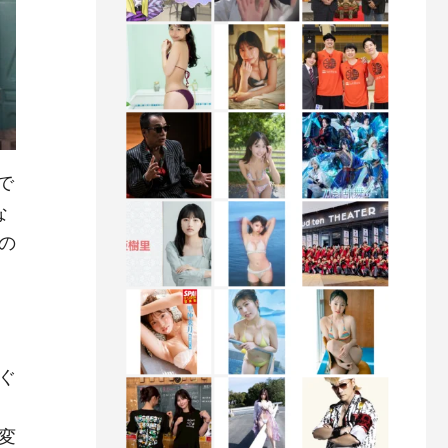
で
な
の
ぐ
変