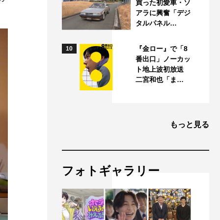
買った初愛車・ソ
アラに興奮「デジ
タルパネル…
『金ロー』で「8
10
番出口」ノーカッ
ト地上波初放送
二宮和也「ま…
もっと見る
フォトギャラリー