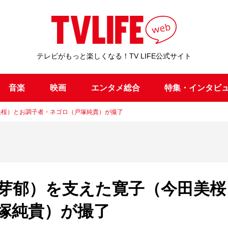
テレビがもっと楽しくなる！TV LIFE公式サイト
音楽
映画
エンタメ総合
特集・インタビ
美桜）とお調子者・ネゴロ（戸塚純貴）が撮了
野芽郁）を支えた寛子（今田美桜
塚純貴）が撮了