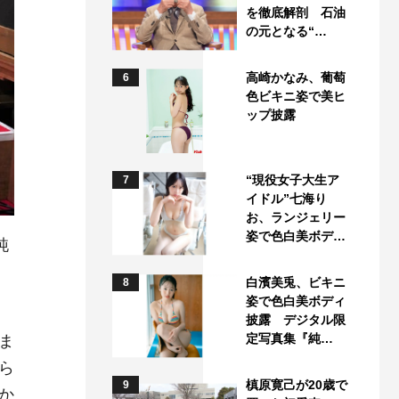
を徹底解剖 石油
の元となる“…
高崎かなみ、葡萄
6
色ビキニ姿で美ヒ
ップ披露
“現役女子大生ア
7
イドル”七海り
お、ランジェリー
姿で色白美ボデ…
純
白濱美兎、ビキニ
8
姿で色白美ボディ
披露 デジタル限
定写真集『純…
ま
ら
槙原寛己が20歳で
9
か