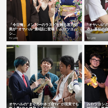
「今日俺」メンバーのラストを飾る若月佑
“オヤハル”
美が“オヤハル”第6話に登場！ ムロツヨ
衣）直伝の自家
シ...
TV LIFE
TV LIFE
オヤハルの“まぐろやネゴロTV”が現実でも
ムロツヨシと