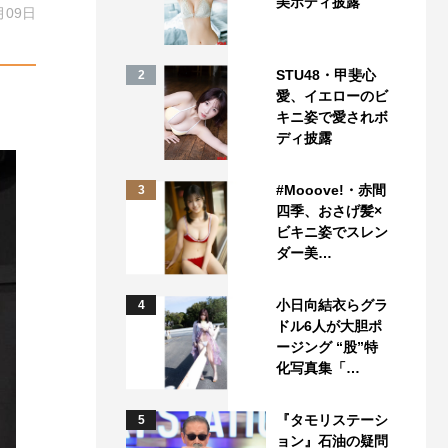
美ボディ披露
月09日
STU48・甲斐心
2
愛、イエローのビ
キニ姿で愛されボ
ディ披露
#Mooove!・赤間
3
四季、おさげ髪×
ビキニ姿でスレン
ダー美…
小日向結衣らグラ
4
ドル6人が大胆ポ
ージング “股”特
化写真集「…
『タモリステーシ
5
ョン』石油の疑問