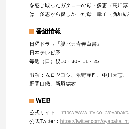
を感じ取ったガタローの母・多恵（高畑淳
は、多恵から優しかった母・幸子（新垣結
番組情報
日曜ドラマ『親バカ青春白書』
日本テレビ系
毎週（日）後10・30～11・25
出演：ムロツヨシ、永野芽郁、中川大志、
野間口徹、新垣結衣
WEB
公式サイト：
https://www.ntv.co.jp/oyabaka
公式Twitter：
https://twitter.com/oyabaka_n