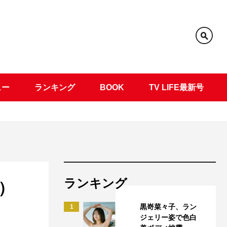
ュー
ランキング
BOOK
TV LIFE最新号
ランキング
）
黒嵜菜々子、ラン
1
ジェリー姿で色白