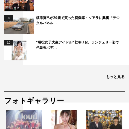
槙原寛己が20歳で買った初愛車・ソアラに興奮「デジ
9
タルパネル…
“現役女子大生アイドル”七海りお、ランジェリー姿で
10
色白美ボデ…
もっと見る
フォトギャラリー