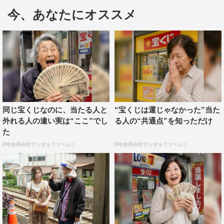
駿河が演じるのは、不可解な事件や事故の現場に現れる冬
今、あなたにオススメ
夜（猪野学）の存在にいち早く気づき、単独で事件の関連
性を調べ始める京都東警察署の刑事・篠崎林太郎。現状、
詩弦にとって敵か味方か分からない篠崎は今後、恐怖新聞
が持つ力を知って変化していく。
駿河太郎コメント「現場では“1日1シーンの男”って呼
ばれています（笑）」
同じ宝くじなのに、当たる人と
“宝くじは運じゃなかった”当た
外れる人の違い実は“ここ”でし
る人の“共通点”を知っただけ
た
1
2
全文表示
PR(合同会社デジタルファーム )
PR(合同会社デジタルファーム )