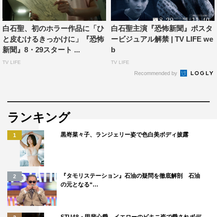
白石聖、初のホラー作品に「ひ
白石聖主演『恐怖新聞』ポスタ
と皮むけるきっかけに」『恐怖
ービジュアル解禁 | TV LIFE we
新聞』8・29スタート ...
b
TV LIFE
TV LIFE
Recommended by
ランキング
黒嵜菜々子、ランジェリー姿で色白美ボディ披露
1
『タモリステーション』石油の疑問を徹底解剖 石油
2
の元となる“…
STU48・甲斐心愛、イエローのビキニ姿で愛されボデ