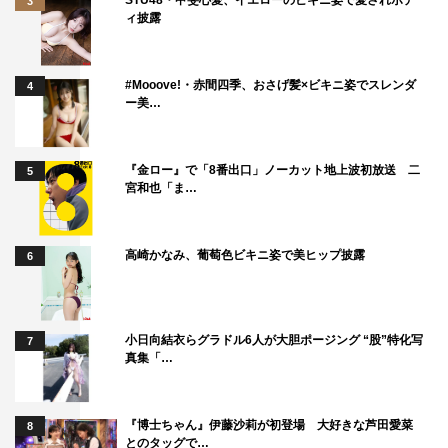
3
ィ披露
#Mooove!・赤間四季、おさげ髪×ビキニ姿でスレンダ
4
ー美…
『金ロー』で「8番出口」ノーカット地上波初放送 二
5
宮和也「ま…
高崎かなみ、葡萄色ビキニ姿で美ヒップ披露
6
小日向結衣らグラドル6人が大胆ポージング “股”特化写
7
真集「…
『博士ちゃん』伊藤沙莉が初登場 大好きな芦田愛菜
8
とのタッグで…