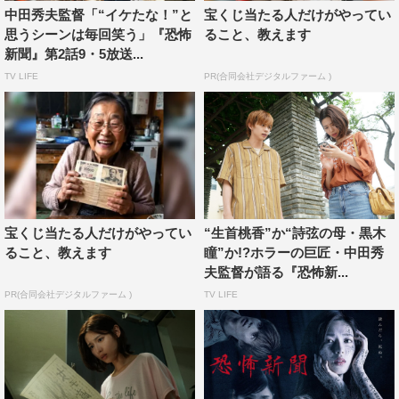
佐藤大樹
坂口涼太郎
片山友希
中田秀夫監督「“イケたな！”と
宝くじ当たる人だけがやってい
思うシーンは毎回笑う」『恐怖
ること、教えます
白石聖
駿河太郎
黒木瞳
新聞』第2話9・5放送...
TV LIFE
PR(合同会社デジタルファーム )
宝くじ当たる人だけがやってい
“生首桃香”か“詩弦の母・黒木
ること、教えます
瞳”か!?ホラーの巨匠・中田秀
夫監督が語る『恐怖新...
PR(合同会社デジタルファーム )
TV LIFE