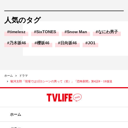
人気のタグ
timelesz
SixTONES
Snow Man
なにわ男子
乃木坂46
櫻坂46
日向坂46
JO1
ホーム
ドラマ
駿河太郎「現場では1日1シーンの男って（笑）」『恐怖新聞』第4話9・19放送
ホーム