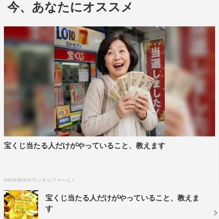
今、あなたにオススメ
11月9日（月）スタートのWOWOWオリジナルドラマ『殺
意の道程』より、満（バカリズム）と一馬（井浦新）が静
かに燃やす殺意を感じさせるポスタービジュアルと予告編
が解禁された。
本作は、ドラマ『素敵な選 TAXI』『住住』、そして「架
空OL日記」など、脚本家としても多彩な作品を手がける
バカリズムのオリジナル脚本作品。復讐というシリアスな
設定の中で、普通の映画やドラマでは省略されるであろ
う、どうでもいい部分をやたら細かくリアルに描く、新感
覚サスペンスコメディだ。
宝くじ当たる人だけがやっていること、教えます
この度、11月9日（月）より放送がスタートすることに先
駆け、ポスタービジュアルが解禁。「全ては、復讐のため
PR(合同会社デジタルファーム )
に。」というコピーとどこかを見つめる視線から感じられ
宝くじ当たる人だけがやっていること、教えま
るのは、主人公2人が静かに燃やす殺意だ。亡き父親の無
す