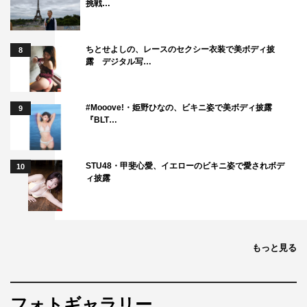
挑戦…
ちとせよしの、レースのセクシー衣装で美ボディ披
8
露 デジタル写…
#Mooove!・姫野ひなの、ビキニ姿で美ボディ披露
9
『BLT…
STU48・甲斐心愛、イエローのビキニ姿で愛されボデ
10
ィ披露
もっと見る
フォトギャラリー