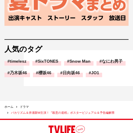
人気のタグ
timelesz
SixTONES
Snow Man
なにわ男子
乃木坂46
櫻坂46
日向坂46
JO1
ホーム
ドラマ
バカリズム＆井浦新W主演！『殺意の道程』ポスタービジュアル＆予告編解禁