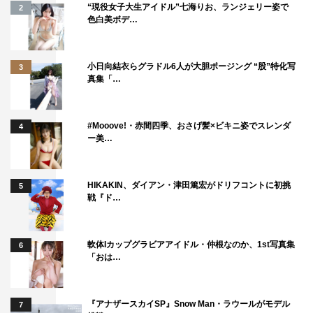
“現役女子大生アイドル”七海りお、ランジェリー姿で
2
色白美ボデ…
小日向結衣らグラドル6人が大胆ポージング “股”特化写
3
真集「…
#Mooove!・赤間四季、おさげ髪×ビキニ姿でスレンダ
4
ー美…
HIKAKIN、ダイアン・津田篤宏がドリフコントに初挑
5
戦『ド…
軟体Iカップグラビアアイドル・仲根なのか、1st写真集
6
「おは…
『アナザースカイSP』Snow Man・ラウールがモデル
7