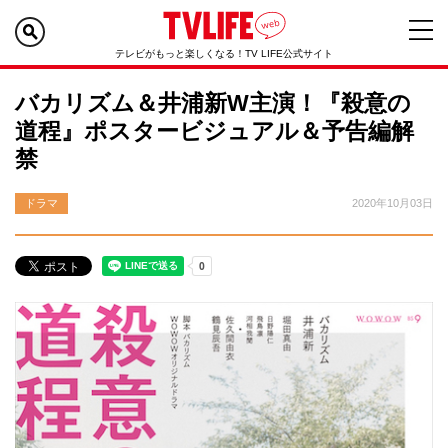
テレビがもっと楽しくなる！TV LIFE公式サイト
バカリズム＆井浦新W主演！『殺意の
道程』ポスタービジュアル＆予告編解
禁
ドラマ
2020年10月03日