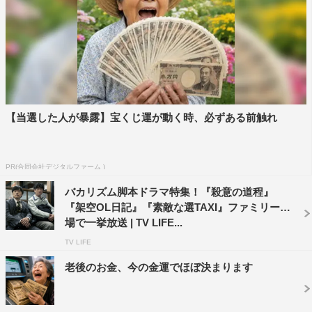
予告編
https://youtu.be/C4p2XtA0byk
＜番組情報＞
WOWOWオリジナルドラマ『殺意の道程』
WOWOWプライム
【当選した人が暴露】宝くじ運が動く時、必ずある前触れ
2020年11月9日（月）放送スタート
毎週月曜日 深夜0時から放送（全7話）
PR(合同会社デジタルファーム )
※第1話無料放送
バカリズム脚本ドラマ特集！『殺意の道程』
『架空OL日記』『素敵な選TAXI』ファミリー劇
＜WEB＞
場で一挙放送 | TV LIFE...
TV LIFE
番組サイト：
老後のお金、今の金運でほぼ決まります
https://www.wowow.co.jp/drama/original/satsui/