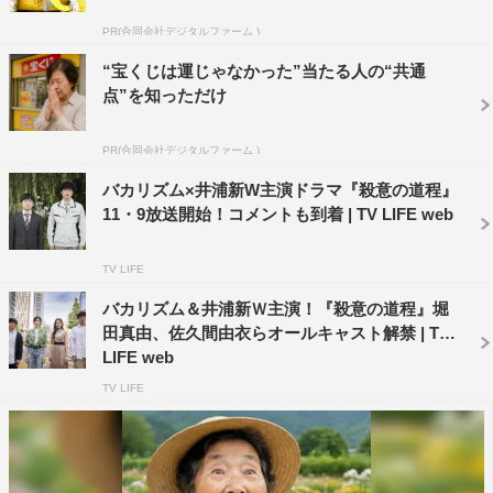
念を一身に背負い、復讐の衝動に駆られる一馬（井浦
PR(合同会社デジタルファーム )
新）。対して、冷静を装いながら完全犯罪で復習を果たそ
うと提案する満（バカリズム）。
“宝くじは運じゃなかった”当たる人の“共通
点”を知っただけ
併せて解禁された予告編では、いとこ同士の満と一馬が復
讐のために共謀し、初めての殺人を成し遂げようと試行錯
PR(合同会社デジタルファーム )
誤する姿が緊張感漂う映像とともに描かれていく。さらに
バカリズム×井浦新W主演ドラマ『殺意の道程』
は、キャバクラ嬢・このは（堀田真由）とゆずき（佐久間
11・9放送開始！コメントも到着 | TV LIFE web
由衣）の助けも得て、完全なる復讐を計画するその道程も
少しずつ明かされる。
TV LIFE
バカリズム＆井浦新Ｗ主演！『殺意の道程』堀
本格サスペンスを予感させる映像とともに散りばめられた
田真由、佐久間由衣らオールキャスト解禁 | TV
キーワードやセリフからは、バカリズム脚本ならではの世
LIFE web
界観への期待が、否が応にも高まるだろう。今までにな
TV LIFE
い、新感覚サスペンスコメディに注目だ。
＜動画＞