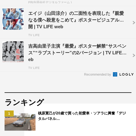
PR(合同会社デジタルファーム )
エイジ（山田涼介）の二面性を表現した『親愛
なる僕へ殺意をこめて』ポスタービジュアル公
開 | TV LIFE web
バカリズム
井浦新
TV LIFE
吉高由里子主演『最愛』ポスター解禁“サスペン
ス”“ラブストーリー”の2バージョン | TV LIFE w
eb
TV LIFE
Recommended by
ランキング
槙原寛己が20歳で買った初愛車・ソアラに興奮「デジ
1
タルパネル…