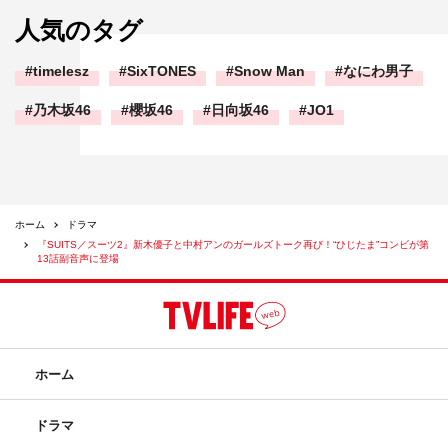
人気のタグ
timelesz
SixTONES
Snow Man
なにわ男子
乃木坂46
櫻坂46
日向坂46
JO1
ホーム
ドラマ
『SUITS／スーツ2』新木優子と中村アンのガールズトーク再び！“ひじたま”コンビが第
13話副音声に登場
ホーム
ドラマ