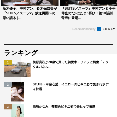
新木優子、中村アン、鈴木保奈美が
『SUITS／スーツ』中村アン＆小手
『SUITS／スーツ2』放送再開への
伸也の“かにたま”再び！第10話副
思い語る |...
音声に登場...
Recommended by
ランキング
槙原寛己が20歳で買った初愛車・ソアラに興奮「デジ
1
タルパネル…
STU48・甲斐心愛、イエローのビキニ姿で愛されボデ
2
ィ披露
高崎かなみ、葡萄色ビキニ姿で美ヒップ披露
3