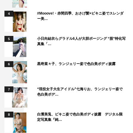
#Mooove!・赤間四季、おさげ髪×ビキニ姿でスレンダ
4
ー美…
小日向結衣らグラドル6人が大胆ポージング “股”特化写
5
真集「…
黒嵜菜々子、ランジェリー姿で色白美ボディ披露
6
“現役女子大生アイドル”七海りお、ランジェリー姿で
7
色白美ボデ…
白濱美兎、ビキニ姿で色白美ボディ披露 デジタル限
8
定写真集『純…