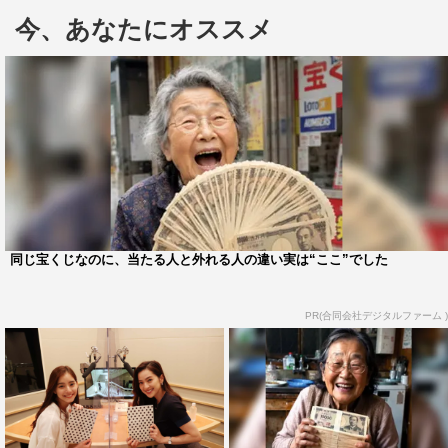
今、あなたにオススメ
新木優子、中村アンコメント
1
2
全文表示
同じ宝くじなのに、当たる人と外れる人の違い実は“ここ”でした
中島裕翔
中村アン
新木優子
PR(合同会社デジタルファーム )
織田裕二