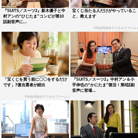
『SUITS／スーツ2』新木優子と中
宝くじ当たる人だけがやっているこ
村アンの“ひじたま”コンビが第10
と、教えます
話副音声に...
PR(合同会社デジタルファーム )
「宝くじを買う前に〇〇をするだけ
『SUITS／スーツ2』中村アン＆小
です」7億当選者が続出
手伸也の“かにたま”復活！第8話副
音声に登場...
PR(合同会社デジタルファーム )