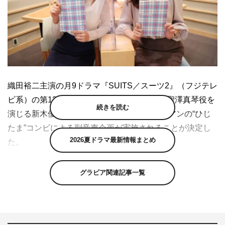
織田裕二主演の月9ドラマ『SUITS／スーツ2』（フジテレ
ビ系）の第13話（10月5日（月）放送）で、聖澤真琴役を
続きを読む
演じる新木優子と玉井伽耶子役を演じる中村アンの“ひじ
たま”コンビによる副音声企画が実施されることが決定し
2026夏ドラマ最新情報まとめ
た。
第10話の副音声でガールズトークに花を咲かせた2人
グラビア関連記事一覧
は、“ひじたま”コンビならではのファッションに関する裏
話や、ここでしか聞くことができない裏話を披露。新木
は、中島裕翔演じる大輔との関係がはっきりしない真琴の
今の心情を語る。