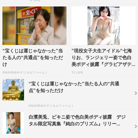
TV LIFE
“宝くじは運じゃなかった”当
”現役女子大生アイドル”七海
たる人の“共通点”を知っただ
りお、ランジェリー姿で色白
け
美ボディ披露『グラビアザテ...
PR(合同会社デジタルファーム )
TV LIFE
“宝くじは運じゃなかった”当たる人の“共通
点”を知っただけ
PR(合同会社デジタルファーム )
白濱美兎、ビキニ姿で色白美ボディ披露 デジ
タル限定写真集『純白のプリズム』リリー...