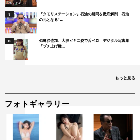
『タモリステーション』石油の疑問を徹底解剖 石油
9
の元となる“…
似鳥沙也加、大胆ビキニ姿で舌ペロ デジタル写真集
10
「ブチ上げ極…
もっと見る
フォトギャラリー