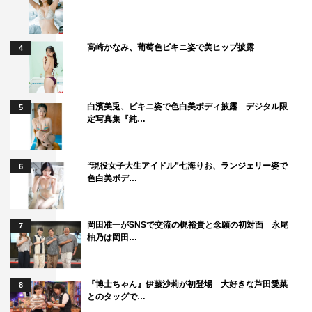
高崎かなみ、葡萄色ビキニ姿で美ヒップ披露
4
白濱美兎、ビキニ姿で色白美ボディ披露 デジタル限
5
定写真集『純…
“現役女子大生アイドル”七海りお、ランジェリー姿で
6
色白美ボデ…
岡田准一がSNSで交流の梶裕貴と念願の初対面 永尾
7
柚乃は岡田…
『博士ちゃん』伊藤沙莉が初登場 大好きな芦田愛菜
8
とのタッグで…