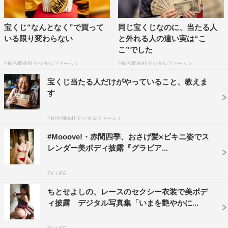
宝くじ“なんとなく”で買って
同じ宝くじなのに、当たる人
いる限り変わらない
と外れる人の違い実は“こ
こ”でした
PR(合同会社デジタルファーム )
PR(合同会社デジタルファーム )
宝くじ当たる人だけがやっていること、教えま
す
PR(合同会社デジタルファーム )
#Mooove!・赤間四季、おさげ髪×ビキニ姿でス
レンダー美ボディ披露『グラビア...
TV LIFE
ちとせよしの、レースのセクシー衣装で美ボデ
ィ披露 デジタル写真集「いまを艶やかに...