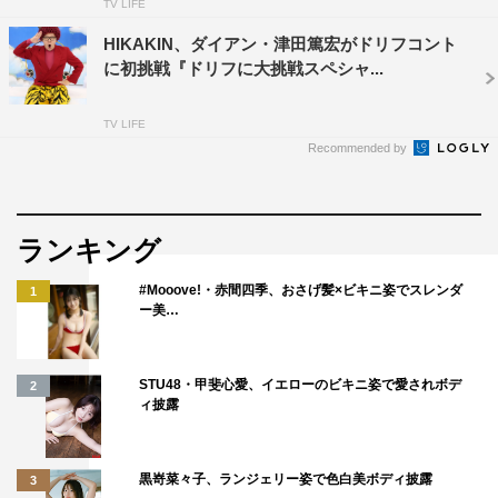
TV LIFE
HIKAKIN、ダイアン・津田篤宏がドリフコント
に初挑戦『ドリフに大挑戦スペシャ...
TV LIFE
Recommended by
ランキング
#Mooove!・赤間四季、おさげ髪×ビキニ姿でスレンダ
1
ー美…
STU48・甲斐心愛、イエローのビキニ姿で愛されボデ
2
ィ披露
黒嵜菜々子、ランジェリー姿で色白美ボディ披露
3