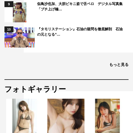
似鳥沙也加、大胆ビキニ姿で舌ペロ デジタル写真集
9
「ブチ上げ極…
『タモリステーション』石油の疑問を徹底解剖 石油
10
の元となる“…
もっと見る
フォトギャラリー