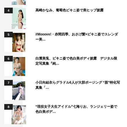
高崎かなみ、葡萄色ビキニ姿で美ヒップ披露
4
#Mooove!・赤間四季、おさげ髪×ビキニ姿でスレンダ
5
ー美…
白濱美兎、ビキニ姿で色白美ボディ披露 デジタル限
6
定写真集『純…
小日向結衣らグラドル6人が大胆ポージング “股”特化写
7
真集「…
“現役女子大生アイドル”七海りお、ランジェリー姿で
8
色白美ボデ…