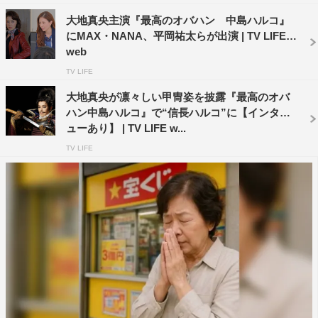
大地真央主演『最高のオバハン 中島ハルコ』
にMAX・NANA、平岡祐太らが出演 | TV LIFE
web
TV LIFE
大地真央が凛々しい甲冑姿を披露『最高のオバ
ハン中島ハルコ』で“信長ハルコ”に【インタビ
ューあり】 | TV LIFE w...
TV LIFE