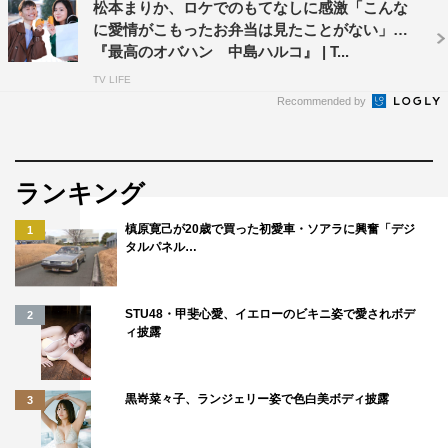
松本まりか、ロケでのもてなしに感激「こんな
に愛情がこもったお弁当は見たことがない」
『最高のオバハン 中島ハルコ』 | T...
TV LIFE
Recommended by
ランキング
槙原寛己が20歳で買った初愛車・ソアラに興奮「デジ
1
タルパネル…
STU48・甲斐心愛、イエローのビキニ姿で愛されボデ
2
ィ披露
黒嵜菜々子、ランジェリー姿で色白美ボディ披露
3