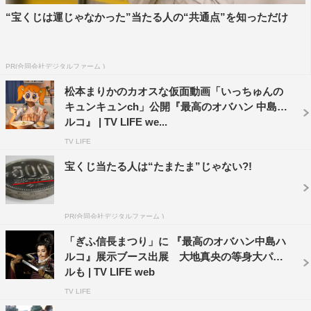
“宝くじは運じゃなかった”当たる人の“共通点”を知っただけ
PR(合同会社デジタルファーム )
松本まりかのカオスな仮面動画「いっちゅんの
キュンキュンch」公開『最高のオバハン 中島ハ
ルコ』 | TV LIFE we...
TV LIFE
宝くじ当たる人は“たまたま”じゃない?!
PR(合同会社デジタルファーム )
「ぎふ信長まつり」に 『最高のオバハン中島ハ
ルコ』展示ブース出展 大地真央の等身大パネ
ルも | TV LIFE web
TV LIFE