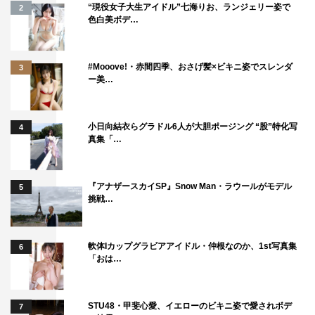
“現役女子大生アイドル”七海りお、ランジェリー姿で
2
色白美ボデ…
#Mooove!・赤間四季、おさげ髪×ビキニ姿でスレンダ
3
ー美…
小日向結衣らグラドル6人が大胆ポージング “股”特化写
4
真集「…
『アナザースカイSP』Snow Man・ラウールがモデル
5
挑戦…
軟体Iカップグラビアアイドル・仲根なのか、1st写真集
6
「おは…
STU48・甲斐心愛、イエローのビキニ姿で愛されボデ
7