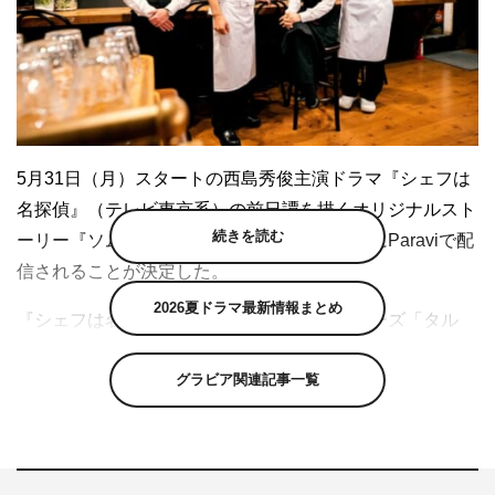
5月31日（月）スタートの西島秀俊主演ドラマ『シェフは
名探偵』（テレビ東京系）の前日譚を描くオリジナルスト
続きを読む
ーリー『ソムリエは迷探偵』が地上波放送後にParaviで配
信されることが決定した。
2026夏ドラマ最新情報まとめ
『シェフは名探偵』は、近藤史恵の小説シリーズ「タル
ト・タタンの夢」「ヴァン・ショーをあなたに」「マカロ
グラビア関連記事一覧
ンはマカロン」をドラマ化。グルメな人たちがこぞって訪
れる噂のビストロ「ビストロ・パ・マル」を舞台に、西島
演じるシェフ三舟忍が、人並み外れた洞察力で訪れた客た
ちの巻き込まれた事件や不可解な出来事の謎をあざやかに