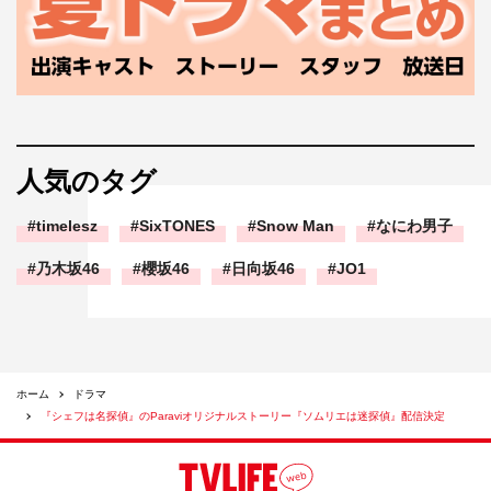
人気のタグ
timelesz
SixTONES
Snow Man
なにわ男子
乃木坂46
櫻坂46
日向坂46
JO1
ホーム
ドラマ
『シェフは名探偵』のParaviオリジナルストーリー『ソムリエは迷探偵』配信決定