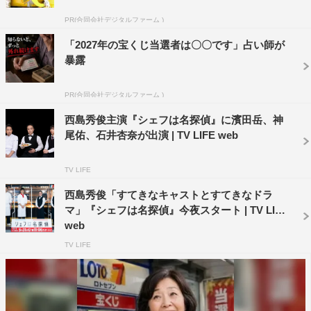
テレビ東京系
PR(合同会社デジタルファーム )
5月31日（月）スタート
「2027年の宝くじ当選者は〇〇です」占い師が
毎週（月）後11・06～深0・00（初回は5分拡大）
暴露
主演：西島秀俊
PR(合同会社デジタルファーム )
出演：濱田岳、神尾佑、石井杏奈、佐藤寛太、橋本マナミ
西島秀俊主演『シェフは名探偵』に濱田岳、神
ほか
尾佑、石井杏奈が出演 | TV LIFE web
第1話ゲスト：井上小百合、玉置玲央、冨手麻妙、奥田洋
平ほか
TV LIFE
原作：近藤史恵「タルト・タタンの夢」「ヴァン・ショー
西島秀俊「すてきなキャストとすてきなドラ
をあなたに」「マカロンはマカロン」（創元推理文庫刊）
マ」『シェフは名探偵』今夜スタート | TV LIFE
監督：木村ひさし、瀧悠輔、向井澄
web
脚本：田中眞一 西条みつとし
TV LIFE
WEB
公式サイト：
https://www.tv-tokyo.co.jp/shefutan/