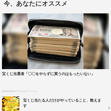
今、あなたにオススメ
解いていくグルメミステリードラマ。
『ソムリエは迷探偵』では、石井杏奈演じるソムリエ・金
子ゆきを主人公に、ビストロ・パ・マルのギャルソン・高
築（濱田岳）がビストロ・パ・マルにやって来る前に起こ
ったちょっとした事件を描く。三舟、志村（神尾佑）と共
に忙しく働いている金子（石井）は、「パ・マルの皆さん
へ」と書かれた封筒に入った怪文書を見つけ、その謎を解
くため、名（迷？）推理を繰り広げる。
本編さながらの絶品料理も登場するほか、毎回ドラマに登
場した料理のわかりやすいレシピ動画も放送。脚本は高橋
宝くじ当選者「〇〇をやらずに買うのはもったいない」
名月・山咲藍、監督は高橋名月・向井澄とスタッフ陣も本
編とは一新して送る。
PR(合同会社デジタルファーム )
番組情報
宝くじ当たる人だけがやっていること、教えま
す
ドラマプレミア23『シェフは名探偵』