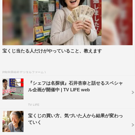
©「シェフは名探偵」製作委員会
宝くじ当たる人だけがやっていること、教えます
濱田岳
石井杏奈
神尾佑
PR(合同会社デジタルファーム )
西島秀俊
『シェフは名探偵』石井杏奈と話せるスペシャ
ル企画が開催中 | TV LIFE web
TV LIFE
宝くじの買い方、気づいた人から結果が変わっ
ていく