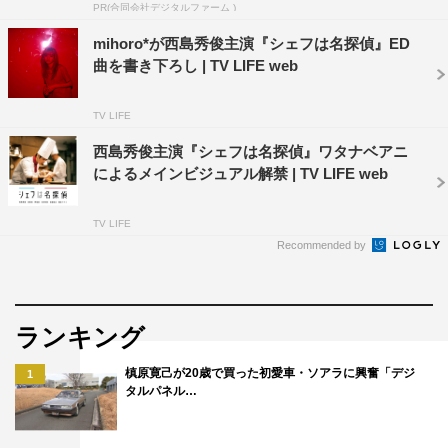
PR(合同会社デジタルファーム )
mihoro*が西島秀俊主演『シェフは名探偵』ED
曲を書き下ろし | TV LIFE web
TV LIFE
西島秀俊主演『シェフは名探偵』ワタナベアニ
によるメインビジュアル解禁 | TV LIFE web
TV LIFE
Recommended by
ランキング
槙原寛己が20歳で買った初愛車・ソアラに興奮「デジ
1
タルパネル…