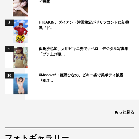
ィ披露
HIKAKIN、ダイアン・津田篤宏がドリフコントに初挑
8
戦『ド…
似鳥沙也加、大胆ビキニ姿で舌ペロ デジタル写真集
9
「ブチ上げ極…
#Mooove!・姫野ひなの、ビキニ姿で美ボディ披露
10
『BLT…
もっと見る
フォトギャラリー