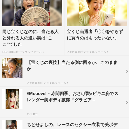
同じ宝くじなのに、当たる人
宝くじ当選者「〇〇をやらず
と外れる人の違い実は“こ
に買うのはもったいない」
こ”でした
PR(合同会社デジタルファーム )
PR(合同会社デジタルファーム )
【宝くじの裏技】当たる側に回るか、このまま
か
PR(合同会社デジタルファーム )
#Mooove!・赤間四季、おさげ髪×ビキニ姿でス
レンダー美ボディ披露『グラビア...
TV LIFE
ちとせよしの、レースのセクシー衣装で美ボデ