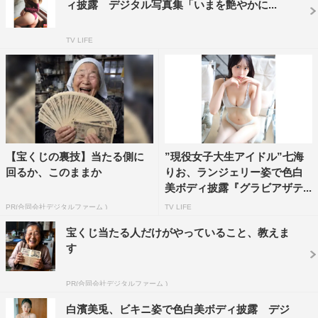
ィ披露 デジタル写真集「いまを艶やかに...
TV LIFE
【宝くじの裏技】当たる側に
”現役女子大生アイドル”七海
回るか、このままか
りお、ランジェリー姿で色白
美ボディ披露『グラビアザテ...
PR(合同会社デジタルファーム )
TV LIFE
宝くじ当たる人だけがやっていること、教えま
す
PR(合同会社デジタルファーム )
白濱美兎、ビキニ姿で色白美ボディ披露 デジ