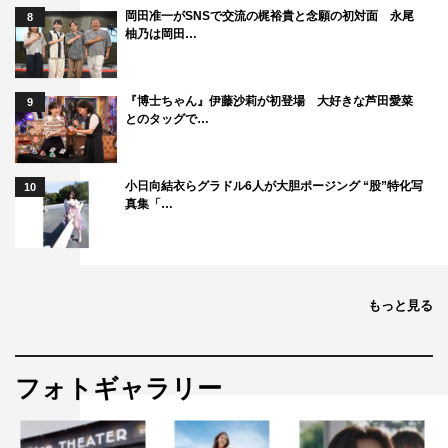
岡田准一がSNSで交流の梶裕貴と念願の初対面 永尾
8
柚乃は岡田…
『博士ちゃん』伊藤沙莉が初登場 大好きな芦田愛菜
9
とのタッグで…
小日向結衣らグラドル6人が大胆ポージング “股”特化写
10
真集「…
もっと見る
フォトギャラリー