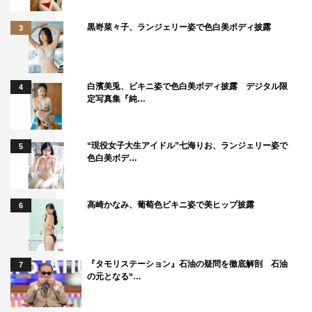
黒嵜菜々子、ランジェリー姿で色白美ボディ披露
3
白濱美兎、ビキニ姿で色白美ボディ披露 デジタル限
4
定写真集『純…
“現役女子大生アイドル”七海りお、ランジェリー姿で
5
色白美ボデ…
高崎かなみ、葡萄色ビキニ姿で美ヒップ披露
6
『タモリステーション』石油の疑問を徹底解剖 石油
7
の元となる“…