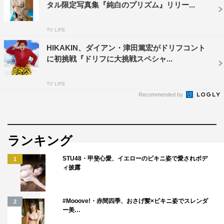
タル限定写真集『純白のプリズム』リリー...
TV LIFE
HIKAKIN、ダイアン・津田篤宏がドリフコント
に初挑戦『ドリフに大挑戦スペシャ...
TV LIFE
Recommended by
ランキング
STU48・甲斐心愛、イエローのビキニ姿で愛されボデ
1
ィ披露
#Mooove!・赤間四季、おさげ髪×ビキニ姿でスレンダ
2
ー美…