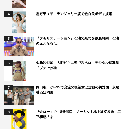
黒嵜菜々子、ランジェリー姿で色白美ボディ披露
4
『タモリステーション』石油の疑問を徹底解剖 石油
5
の元となる“…
似鳥沙也加、大胆ビキニ姿で舌ペロ デジタル写真集
6
「ブチ上げ極…
岡田准一がSNSで交流の梶裕貴と念願の初対面 永尾
7
柚乃は岡田…
『金ロー』で「8番出口」ノーカット地上波初放送 二
8
宮和也「ま…