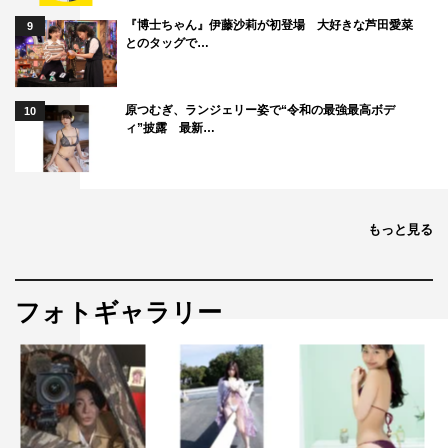
『博士ちゃん』伊藤沙莉が初登場 大好きな芦田愛菜
9
とのタッグで…
原つむぎ、ランジェリー姿で“令和の最強最高ボデ
10
ィ”披露 最新…
もっと見る
フォトギャラリー