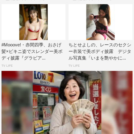
#Mooove!・赤間四季、おさげ
ちとせよしの、レースのセクシ
髪×ビキニ姿でスレンダー美ボ
ー衣装で美ボディ披露 デジタ
ディ披露『グラビア...
ル写真集「いまを艶やかに...
TV LIFE
TV LIFE