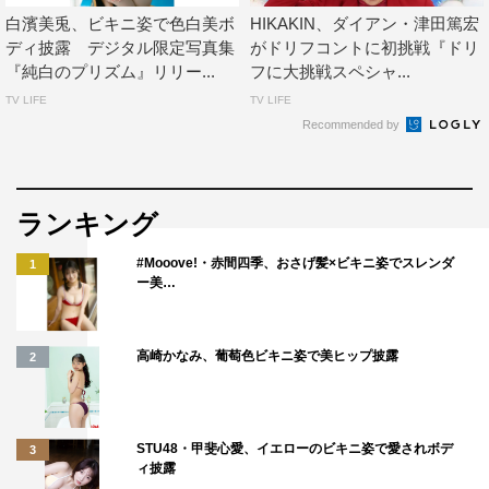
白濱美兎、ビキニ姿で色白美ボ
HIKAKIN、ダイアン・津田篤宏
ディ披露 デジタル限定写真集
がドリフコントに初挑戦『ドリ
『純白のプリズム』リリー...
フに大挑戦スペシャ...
TV LIFE
TV LIFE
Recommended by
ランキング
#Mooove!・赤間四季、おさげ髪×ビキニ姿でスレンダ
1
ー美…
高崎かなみ、葡萄色ビキニ姿で美ヒップ披露
2
STU48・甲斐心愛、イエローのビキニ姿で愛されボデ
3
ィ披露