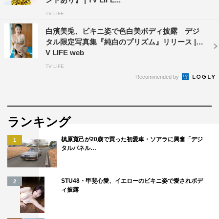
TV LIFE
白濱美兎、ビキニ姿で色白美ボディ披露 デジ
タル限定写真集『純白のプリズム』リリース | T
V LIFE web
TV LIFE
Recommended by
ランキング
槙原寛己が20歳で買った初愛車・ソアラに興奮「デジ
1
タルパネル…
STU48・甲斐心愛、イエローのビキニ姿で愛されボデ
2
ィ披露