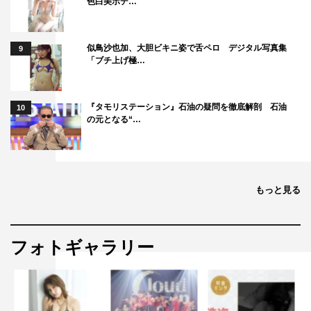
色白美ボデ…
似鳥沙也加、大胆ビキニ姿で舌ペロ デジタル写真集
9
「ブチ上げ極…
『タモリステーション』石油の疑問を徹底解剖 石油
10
の元となる“…
もっと見る
フォトギャラリー