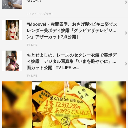
PR(アイリスプラザ)
#Mooove!・赤間四季、おさげ髪×ビキニ姿でス
レンダー美ボディ披露『グラビアザテレビジョ
ン』アザーカット7点公開 |...
TV LIFE
ちとせよしの、レースのセクシー衣装で美ボデ
ィ披露 デジタル写真集「いまを艶やかに」誌
面カット公開 | TV LIFE w...
TV LIFE