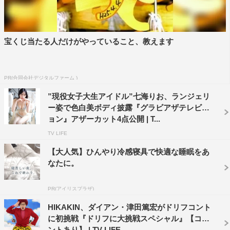
宝くじ当たる人だけがやっていること、教えます
PR(合同会社デジタルファーム )
”現役女子大生アイドル”七海りお、ランジェリ
ー姿で色白美ボディ披露『グラビアザテレビジ
ョン』アザーカット4点公開 | T...
TV LIFE
【大人気】ひんやり冷感寝具で快適な睡眠をあ
なたに。
PR(アイリスプラザ)
HIKAKIN、ダイアン・津田篤宏がドリフコント
に初挑戦『ドリフに大挑戦スペシャル』【コメ
ントあり】 | TV LIFE...