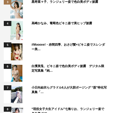
黒嵜菜々子、ランジェリー姿で色白美ボディ披露
3
高崎かなみ、葡萄色ビキニ姿で美ヒップ披露
4
#Mooove!・赤間四季、おさげ髪×ビキニ姿でスレンダ
5
ー美…
白濱美兎、ビキニ姿で色白美ボディ披露 デジタル限
6
定写真集『純…
小日向結衣らグラドル6人が大胆ポージング “股”特化写
7
真集「…
“現役女子大生アイドル”七海りお、ランジェリー姿で
8