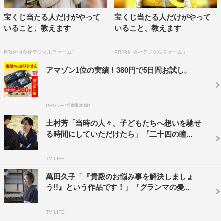
出演：土村芳、中島歩、麻生祐未、國村隼 ほか
宝くじ当たる人だけがやって
宝くじ当たる人だけがやって
いること、教えます
いること、教えます
©NHK
PR(合同会社デジタルファーム )
PR(合同会社デジタルファーム )
アマゾン1位の実績！380円で5日間お試し。
PR(ハーブ健康本舗)
中島歩
國村隼
土村芳
土村芳「当時の人々、子どもたちへ想いを馳せ
る時間にしていただけたら」『二十四の瞳...
麻生祐未
TV LIFE
萬田久子「『貴殿のお悩み事を解決しましょ
う!!』という作品です！」『グランマの憂...
TV LIFE