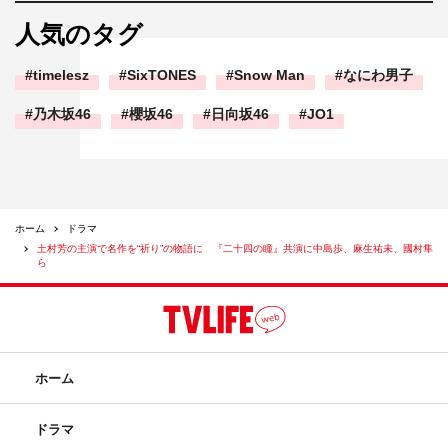
人気のタグ
timelesz
SixTONES
Snow Man
なにわ男子
乃木坂46
櫻坂46
日向坂46
JO1
ホーム
ドラマ
土村芳の主演で名作を“祈り”の物語に 『二十四の瞳』共演に中島歩、麻生祐未、國村隼
ら
ホーム
ドラマ