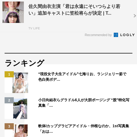
佐久間由衣主演「君は永遠にそいつらより若
い」追加キャストに笠松将らが決定 | T...
TV LIFE
Recommended by
ランキング
“現役女子大生アイドル”七海りお、ランジェリー姿で
1
色白美ボデ…
小日向結衣らグラドル6人が大胆ポージング “股”特化写
2
真集「…
軟体Iカップグラビアアイドル・仲根なのか、1st写真集
3
「おは…