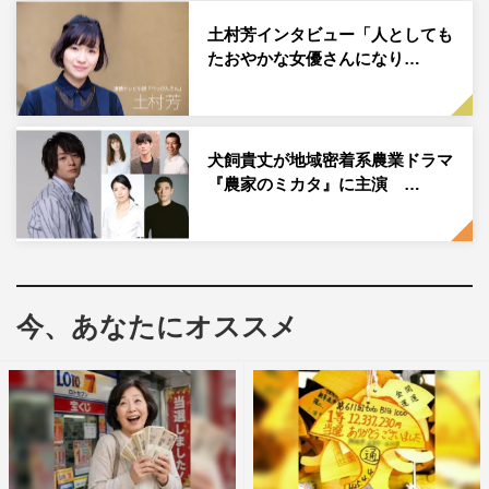
なる。久子に会いたい子どもたちは、8キロの道のりを歩
土村芳インタビュー「人としても
いて会いに行き、その時に皆で記念撮影をする。数年後、
たおやかな女優さんになり…
岬の子どもたちは本校に通うようになり、久子と再会す
る。
犬飼貴丈が地域密着系農業ドラマ
しかし忠君愛国が重んじられる時代の中、自由な発言をす
『農家のミカタ』に主演 …
る久子は疎まれるようになり、教え子たちの卒業と共に教
職を辞めてしまう。その後も久子は陰ながら教え子たちを
見守り続けるが、12人はそれぞれの運命をたどること
に…。
今、あなたにオススメ
番組情報
特集ドラマ『二十四の瞳』
BSプレミアム・BS4K
2022年8月放送予定
（※2022年3月にBS4Kで先行放送予定）