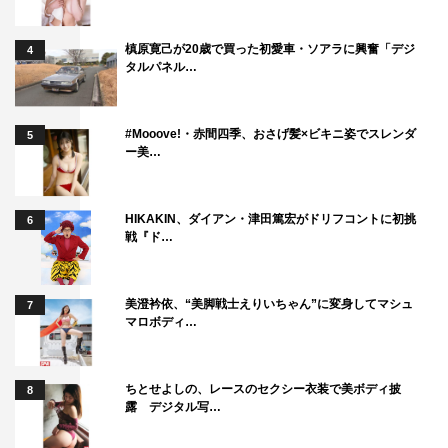
槙原寛己が20歳で買った初愛車・ソアラに興奮「デジ
4
タルパネル…
#Mooove!・赤間四季、おさげ髪×ビキニ姿でスレンダ
5
ー美…
HIKAKIN、ダイアン・津田篤宏がドリフコントに初挑
6
戦『ド…
美澄衿依、“美脚戦士えりいちゃん”に変身してマシュ
7
マロボディ…
ちとせよしの、レースのセクシー衣装で美ボディ披
8
露 デジタル写…