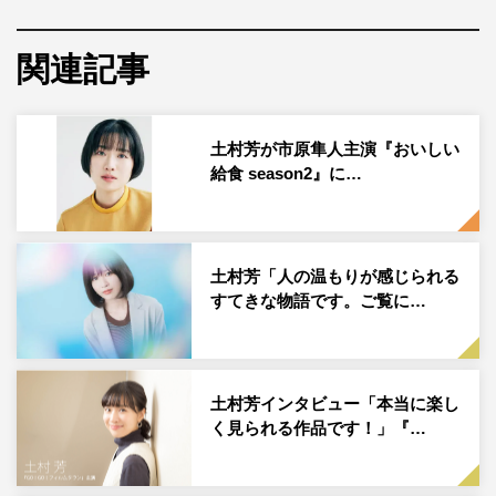
1954年（昭和29年）に公開された映画「二十四の瞳」
関連記事
は、壺井栄の原作を監督・木下惠介が映画化した、今も日
本映画の歴史に残る不朽の名作だ。
昭和初期の物語だが、そこで描かれる貧困、差別、弾圧な
土村芳が市原隼人主演『おいしい
どは、決して遠い戦時中だけに限った問題ではない。本作
給食 season2』に…
では「二十四の瞳」を土村芳の主演で、次世代に伝えるべ
き“祈り”の物語としてよみがえらせる。
土村芳「人の温もりが感じられる
舞台は昭和3年、瀬戸内海の島。岬にある分校に、女学校
すてきな物語です。ご覧に…
を出たばかりの大石久子が教師として赴任してきた。キラ
キラ輝く瞳の12人の1年生は皆、明るく朗らかな久子にす
ぐに懐いた。自転車に洋服姿でさっそうと登校する久子
土村芳インタビュー「本当に楽し
は、保守的な村人たちからは敬遠されるが、子どもたちは
く見られる作品です！」『…
いつも久子の味方であり心の支えであった。
ある日、久子は落とし穴で骨折してしまい、本校に転任と