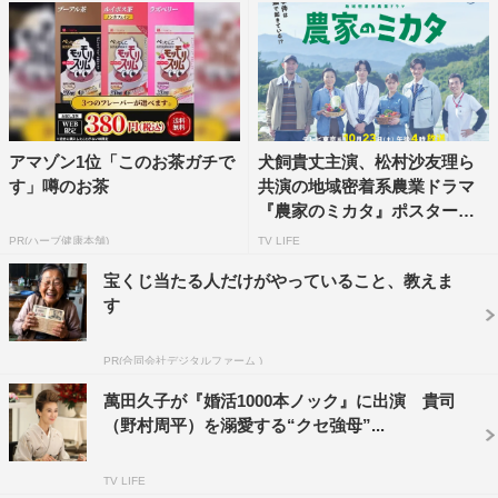
アマゾン1位「このお茶ガチで
犬飼貴丈主演、松村沙友理ら
す」噂のお茶
共演の地域密着系農業ドラマ
『農家のミカタ』ポスター＆
予...
PR(ハーブ健康本舗)
TV LIFE
宝くじ当たる人だけがやっていること、教えま
す
PR(合同会社デジタルファーム )
萬田久子が『婚活1000本ノック』に出演 貴司
（野村周平）を溺愛する“クセ強母”...
TV LIFE