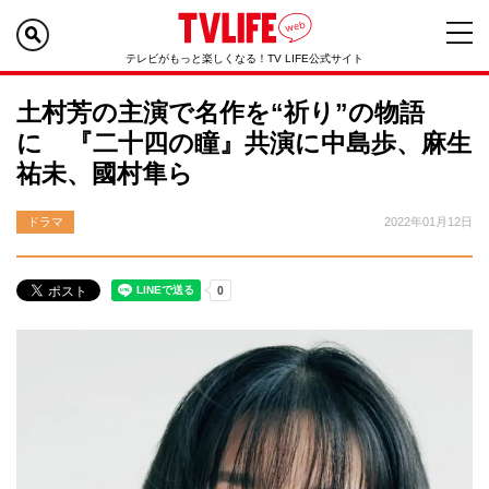
テレビがもっと楽しくなる！TV LIFE公式サイト
土村芳の主演で名作を“祈り”の物語
に 『二十四の瞳』共演に中島歩、麻生
祐未、國村隼ら
ドラマ
2022年01月12日