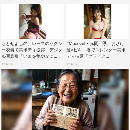
ちとせよしの、レースのセクシ
#Mooove!・赤間四季、おさげ
ー衣装で美ボディ披露 デジタ
髪×ビキニ姿でスレンダー美ボ
ル写真集「いまを艶やかに...
ディ披露『グラビア...
TV LIFE
TV LIFE