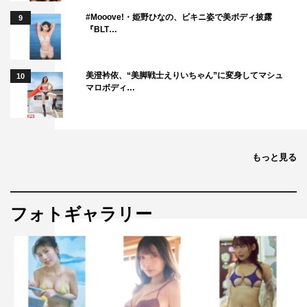
#Mooove!・姫野ひなの、ビキニ姿で美ボディ披露
9
『BLT…
美澄衿依、“美脚戦士えりいちゃん”に変身してマシュ
10
マロボディ…
もっと見る
フォトギャラリー