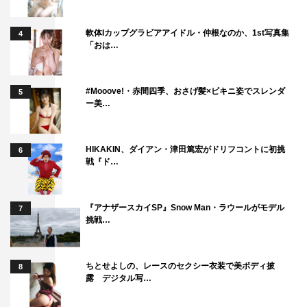
軟体Iカップグラビアアイドル・仲根なのか、1st写真集
4
「おは…
#Mooove!・赤間四季、おさげ髪×ビキニ姿でスレンダ
5
ー美…
HIKAKIN、ダイアン・津田篤宏がドリフコントに初挑
6
戦『ド…
『アナザースカイSP』Snow Man・ラウールがモデル
7
挑戦…
ちとせよしの、レースのセクシー衣装で美ボディ披
8
露 デジタル写…