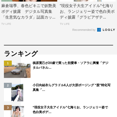
麻倉瑞季、春色ビキニで妖艶美
”現役女子大生アイドル”七海り
ボディ披露 デジタル写真集
お、ランジェリー姿で色白美ボ
「生意気なカラダ」誌面カッ...
ディ披露『グラビアザテ...
TV LIFE
TV LIFE
Recommended by
ランキング
槙原寛己が20歳で買った初愛車・ソアラに興奮「デジ
1
タルパネル…
小日向結衣らグラドル6人が大胆ポージング “股”特化写
2
真集「…
“現役女子大生アイドル”七海りお、ランジェリー姿で
3
色白美ボデ…