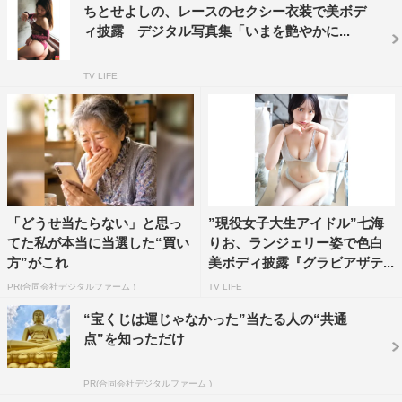
ちとせよしの、レースのセクシー衣装で美ボデ
ィ披露 デジタル写真集「いまを艶やかに...
TV LIFE
「どうせ当たらない」と思っ
”現役女子大生アイドル”七海
てた私が本当に当選した“買い
りお、ランジェリー姿で色白
方”がこれ
美ボディ披露『グラビアザテ...
PR(合同会社デジタルファーム )
TV LIFE
“宝くじは運じゃなかった”当たる人の“共通
点”を知っただけ
PR(合同会社デジタルファーム )