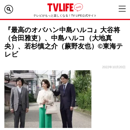
テレビがもっと楽しくなる！TV LIFE公式サイト
『最高のオバハン中島ハルコ』大谷将
（合田雅吏）、中島ハルコ（大地真
央）、若杉慎之介（蕨野友也）©東海テ
レビ
2022年10月20日