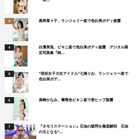
ー美…
黒嵜菜々子、ランジェリー姿で色白美ボディ披露
3
白濱美兎、ビキニ姿で色白美ボディ披露 デジタル限
4
定写真集『純…
“現役女子大生アイドル”七海りお、ランジェリー姿で
5
色白美ボデ…
高崎かなみ、葡萄色ビキニ姿で美ヒップ披露
6
『タモリステーション』石油の疑問を徹底解剖 石油
7
の元となる“…