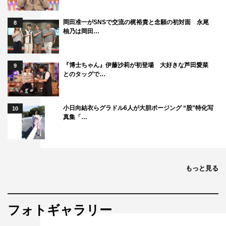
岡田准一がSNSで交流の梶裕貴と念願の初対面 永尾
8
柚乃は岡田…
『博士ちゃん』伊藤沙莉が初登場 大好きな芦田愛菜
9
とのタッグで…
小日向結衣らグラドル6人が大胆ポージング “股”特化写
10
真集「…
もっと見る
フォトギャラリー