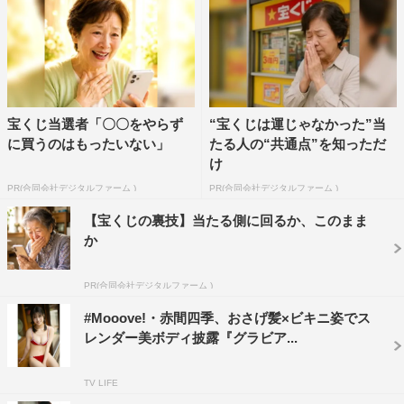
宝くじ当選者「〇〇をやらず
“宝くじは運じゃなかった”当
に買うのはもったいない」
たる人の“共通点”を知っただ
け
PR(合同会社デジタルファーム )
PR(合同会社デジタルファーム )
【宝くじの裏技】当たる側に回るか、このまま
か
PR(合同会社デジタルファーム )
#Mooove!・赤間四季、おさげ髪×ビキニ姿でス
レンダー美ボディ披露『グラビア...
TV LIFE