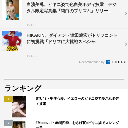
白濱美兎、ビキニ姿で色白美ボディ披露 デジ
タル限定写真集『純白のプリズム』リリー...
TV LIFE
HIKAKIN、ダイアン・津田篤宏がドリフコント
に初挑戦『ドリフに大挑戦スペシャ...
TV LIFE
Recommended by
ランキング
STU48・甲斐心愛、イエローのビキニ姿で愛されボデ
1
ィ披露
#Mooove!・赤間四季、おさげ髪×ビキニ姿でスレンダ
2