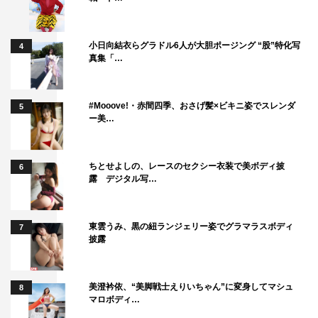
小日向結衣らグラドル6人が大胆ポージング “股”特化写
4
真集「…
#Mooove!・赤間四季、おさげ髪×ビキニ姿でスレンダ
5
ー美…
ちとせよしの、レースのセクシー衣装で美ボディ披
6
露 デジタル写…
東雲うみ、黒の紐ランジェリー姿でグラマラスボディ
7
披露
美澄衿依、“美脚戦士えりいちゃん”に変身してマシュ
8
マロボディ…