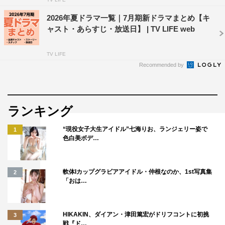
2026年夏ドラマ一覧｜7月期新ドラマまとめ【キ
ャスト・あらすじ・放送日】 | TV LIFE web
TV LIFE
Recommended by
ランキング
“現役女子大生アイドル”七海りお、ランジェリー姿で
1
色白美ボデ…
軟体Iカップグラビアアイドル・仲根なのか、1st写真集
2
「おは…
HIKAKIN、ダイアン・津田篤宏がドリフコントに初挑
3
戦『ド…