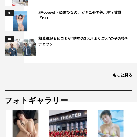
#Mooove!・姫野ひなの、ビキニ姿で美ボディ披露
9
『BLT…
相葉雅紀＆ヒロミが“群馬の3大お困りごと”のその後を
10
チェック…
もっと見る
フォトギャラリー