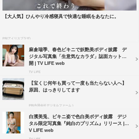
【大人気】ひんやり冷感寝具で快適な睡眠をあなたに。
PR(アイリスプラザ)
麻倉瑞季、春色ビキニで妖艶美ボディ披露 デ
ジタル写真集「生意気なカラダ」誌面カット公
開 | TV LIFE web
TV LIFE
【宝くじ何年も買って一度も当たらない人へ】
原因、はっきりしてます
PR(合同会社デジタルファーム )
白濱美兎、ビキニ姿で色白美ボディ披露 デジ
タル限定写真集『純白のプリズム』リリース | T
V LIFE web
TV LIFE