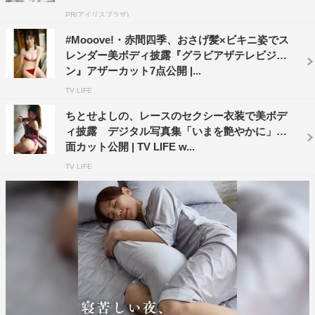
PR(アイリスプラザ)
#Mooove!・赤間四季、おさげ髪×ビキニ姿でス
レンダー美ボディ披露『グラビアザテレビジョ
ン』アザーカット7点公開 |...
TV LIFE
ちとせよしの、レースのセクシー衣装で美ボデ
ィ披露 デジタル写真集「いまを艶やかに」誌
面カット公開 | TV LIFE w...
TV LIFE