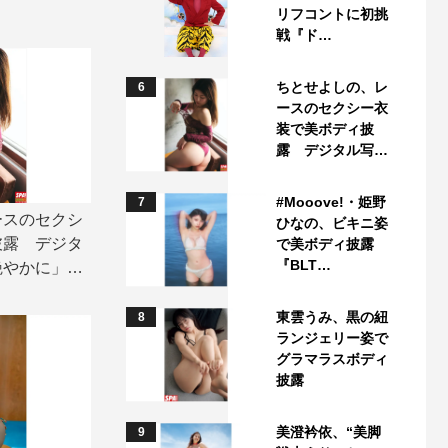
リフコントに初挑
戦『ド…
ちとせよしの、レ
6
ースのセクシー衣
装で美ボディ披
露 デジタル写…
#Mooove!・姫野
7
ースのセクシ
ひなの、ビキニ姿
披露 デジタ
で美ボディ披露
『BLT…
艶やかに」誌
東雲うみ、黒の紐
8
ランジェリー姿で
グラマラスボディ
披露
美澄衿依、“美脚
9