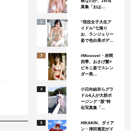
根なのか、1st写
真集「おは…
“現役女子大生ア
2
イドル”七海り
お、ランジェリー
姿で色白美ボデ…
#Mooove!・赤間
3
四季、おさげ髪×
ビキニ姿でスレン
ダー美…
小日向結衣らグラ
4
ドル6人が大胆ポ
ージング “股”特
化写真集「…
HIKAKIN、ダイア
5
ン・津田篤宏がド