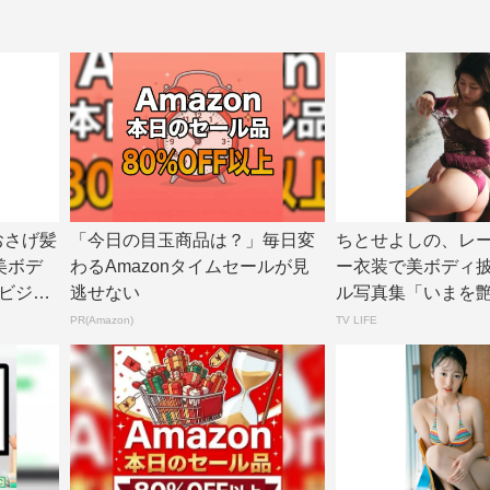
、おさげ髪
「今日の目玉商品は？」毎日変
ちとせよしの、レ
美ボデ
わるAmazonタイムセールが見
ー衣装で美ボディ
ビジョ
逃せない
ル写真集「いまを
面カット公開 |...
PR(Amazon)
TV LIFE