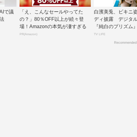
Iで議
「え、こんなセールやってた
白濱美兎、ビキニ
法
の？」80％OFF以上が続々登
ディ披露 デジタ
場！Amazonの本気が凄すぎる
『純白のプリズム』リ
V LIF...
PR(Amazon)
TV LIFE
Recommended