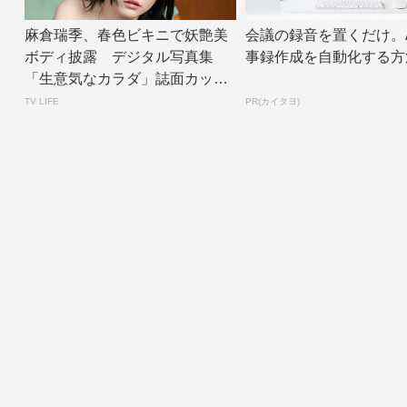
麻倉瑞季、春色ビキニで妖艶美
会議の録音を置くだけ。A
ボディ披露 デジタル写真集
事録作成を自動化する方
「生意気なカラダ」誌面カット
公開 | TV L...
TV LIFE
PR(カイタヨ)