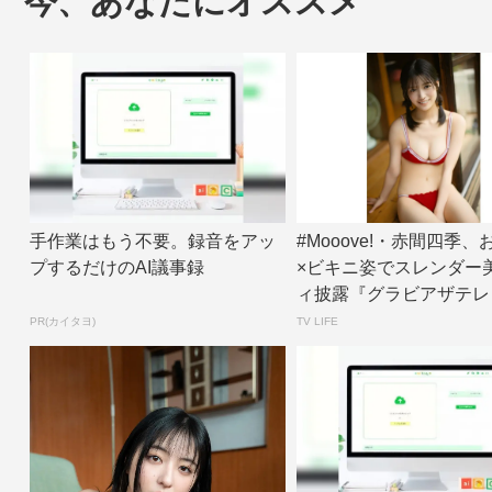
今、あなたにオススメ
手作業はもう不要。録音をアッ
#Mooove!・赤間四季
プするだけのAI議事録
×ビキニ姿でスレンダー
ィ披露『グラビアザテレ
ン』アザ...
PR(カイタヨ)
TV LIFE