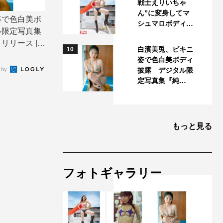
戦士えりいちゃ
ん”に変身してマ
姿で色白美ボ
シュマロボディ…
ル限定写真集
リース | T
白濱美兎、ビキニ
10
姿で色白美ボディ
 by
披露 デジタル限
定写真集『純…
もっと見る
フォトギャラリー