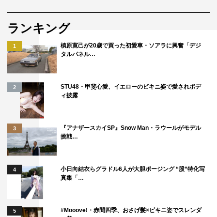
ランキング
槙原寛己が20歳で買った初愛車・ソアラに興奮「デジ
1
タルパネル…
STU48・甲斐心愛、イエローのビキニ姿で愛されボデ
2
ィ披露
『アナザースカイSP』Snow Man・ラウールがモデル
3
挑戦…
小日向結衣らグラドル6人が大胆ポージング “股”特化写
4
真集「…
#Mooove!・赤間四季、おさげ髪×ビキニ姿でスレンダ
5