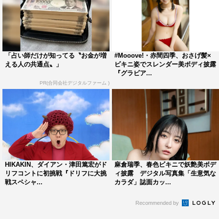
「占い師だけが知ってる〝お金が増
#Mooove!・赤間四季、おさげ髪×
える人の共通点〟」
ビキニ姿でスレンダー美ボディ披露
『グラビア...
PR(合同会社デジタルファーム )
HIKAKIN、ダイアン・津田篤宏がド
麻倉瑞季、春色ビキニで妖艶美ボデ
リフコントに初挑戦『ドリフに大挑
ィ披露 デジタル写真集「生意気な
戦スペシャ...
カラダ」誌面カッ...
Recommended by