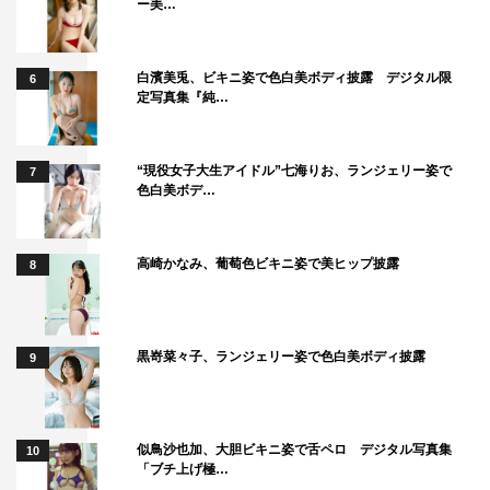
ー美…
白濱美兎、ビキニ姿で色白美ボディ披露 デジタル限
6
定写真集『純…
“現役女子大生アイドル”七海りお、ランジェリー姿で
7
色白美ボデ…
高崎かなみ、葡萄色ビキニ姿で美ヒップ披露
8
黒嵜菜々子、ランジェリー姿で色白美ボディ披露
9
似鳥沙也加、大胆ビキニ姿で舌ペロ デジタル写真集
10
「ブチ上げ極…