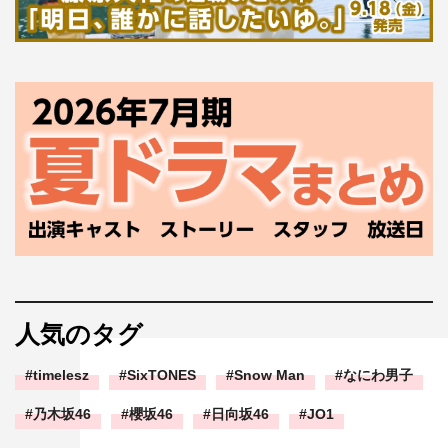
人気のタグ
timelesz
SixTONES
Snow Man
なにわ男子
乃木坂46
櫻坂46
日向坂46
JO1