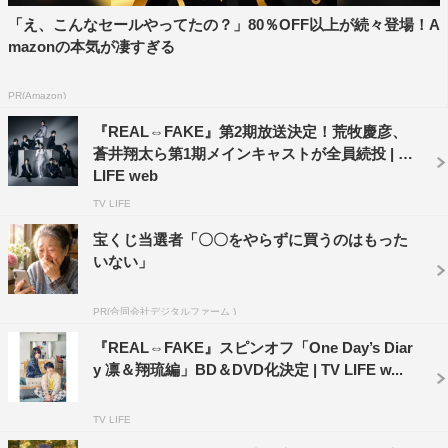
「え、こんなセールやってたの？」80％OFF以上が続々登場！A
mazonの本気が凄すぎる
PR(Amazon)
『REAL⇔FAKE』第2期放送決定！荒牧慶彦、
蒼井翔太ら第1期メインキャストが全員続投 | TV
LIFE web
TV LIFE
宝くじ当選者「〇〇をやらずに買うのはもった
いない」
PR(合同会社デジタルファーム )
『REAL⇔FAKE』スピンオフ「One Day’s Diar
y 凛＆翔琉編」BD＆DVD化決定 | TV LIFE w...
TV LIFE