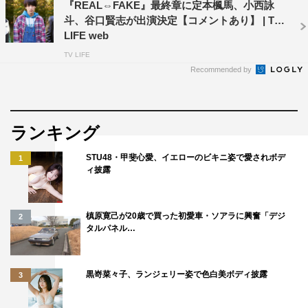
『REAL⇔FAKE』最終章に定本楓馬、小西詠
斗、谷口賢志が出演決定【コメントあり】 | TV
LIFE web
TV LIFE
Recommended by
ランキング
STU48・甲斐心愛、イエローのビキニ姿で愛されボデ
1
ィ披露
槙原寛己が20歳で買った初愛車・ソアラに興奮「デジ
2
タルパネル…
黒嵜菜々子、ランジェリー姿で色白美ボディ披露
3