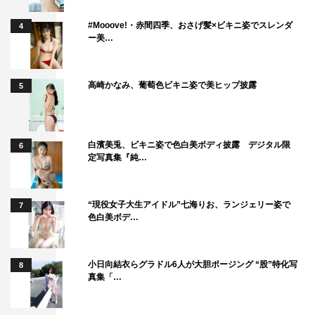
#Mooove!・赤間四季、おさげ髪×ビキニ姿でスレンダ
4
ー美…
高崎かなみ、葡萄色ビキニ姿で美ヒップ披露
5
白濱美兎、ビキニ姿で色白美ボディ披露 デジタル限
6
定写真集『純…
“現役女子大生アイドル”七海りお、ランジェリー姿で
7
色白美ボデ…
小日向結衣らグラドル6人が大胆ポージング “股”特化写
8
真集「…