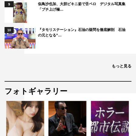
似鳥沙也加、大胆ビキニ姿で舌ペロ デジタル写真集
9
「ブチ上げ極…
『タモリステーション』石油の疑問を徹底解剖 石油
10
の元となる“…
もっと見る
フォトギャラリー