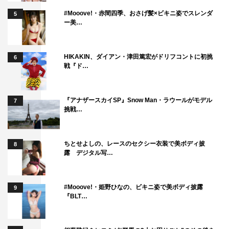
#Mooove!・赤間四季、おさげ髪×ビキニ姿でスレンダ
5
ー美…
HIKAKIN、ダイアン・津田篤宏がドリフコントに初挑
6
戦『ド…
『アナザースカイSP』Snow Man・ラウールがモデル
7
挑戦…
ちとせよしの、レースのセクシー衣装で美ボディ披
8
露 デジタル写…
#Mooove!・姫野ひなの、ビキニ姿で美ボディ披露
9
『BLT…