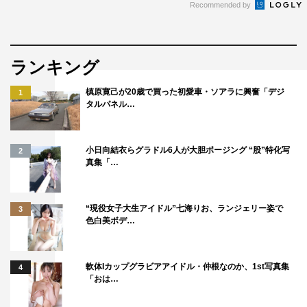
Recommended by
ランキング
槙原寛己が20歳で買った初愛車・ソアラに興奮「デジ
1
タルパネル…
小日向結衣らグラドル6人が大胆ポージング “股”特化写
2
真集「…
“現役女子大生アイドル”七海りお、ランジェリー姿で
3
色白美ボデ…
軟体Iカップグラビアアイドル・仲根なのか、1st写真集
4
「おは…