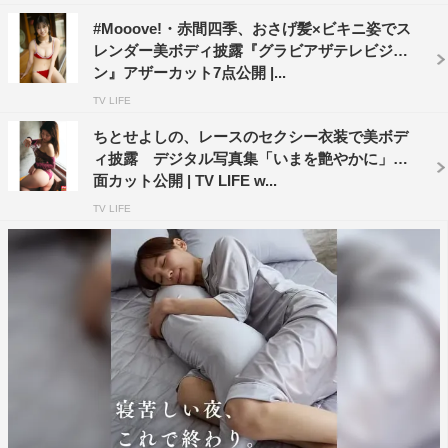
#Mooove!・赤間四季、おさげ髪×ビキニ姿でス
レンダー美ボディ披露『グラビアザテレビジョ
ン』アザーカット7点公開 |...
TV LIFE
ちとせよしの、レースのセクシー衣装で美ボデ
ィ披露 デジタル写真集「いまを艶やかに」誌
面カット公開 | TV LIFE w...
TV LIFE