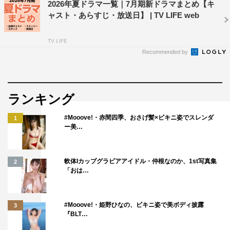
2026年夏ドラマ一覧｜7月期新ドラマまとめ【キ
ャスト・あらすじ・放送日】 | TV LIFE web
TV LIFE
Recommended by
ランキング
#Mooove!・赤間四季、おさげ髪×ビキニ姿でスレンダ
1
ー美…
軟体Iカップグラビアアイドル・仲根なのか、1st写真集
2
「おは…
#Mooove!・姫野ひなの、ビキニ姿で美ボディ披露
3
『BLT…