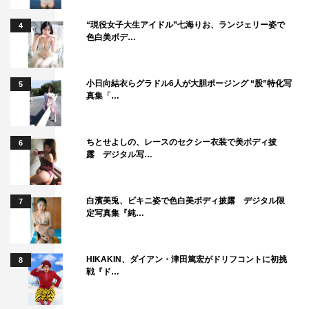
“現役女子大生アイドル”七海りお、ランジェリー姿で
4
色白美ボデ…
小日向結衣らグラドル6人が大胆ポージング “股”特化写
5
真集「…
ちとせよしの、レースのセクシー衣装で美ボディ披
6
露 デジタル写…
白濱美兎、ビキニ姿で色白美ボディ披露 デジタル限
7
定写真集『純…
HIKAKIN、ダイアン・津田篤宏がドリフコントに初挑
8
戦『ド…