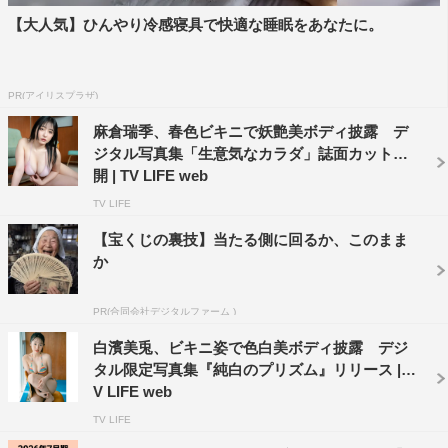
【大人気】ひんやり冷感寝具で快適な睡眠をあなたに。
PR(アイリスプラザ)
麻倉瑞季、春色ビキニで妖艶美ボディ披露 デ
ジタル写真集「生意気なカラダ」誌面カット公
開 | TV LIFE web
TV LIFE
【宝くじの裏技】当たる側に回るか、このまま
か
PR(合同会社デジタルファーム )
白濱美兎、ビキニ姿で色白美ボディ披露 デジ
タル限定写真集『純白のプリズム』リリース | T
V LIFE web
TV LIFE