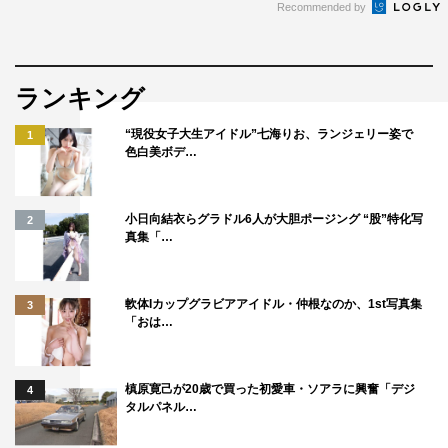
Recommended by
ランキング
“現役女子大生アイドル”七海りお、ランジェリー姿で
1
色白美ボデ…
小日向結衣らグラドル6人が大胆ポージング “股”特化写
2
真集「…
軟体Iカップグラビアアイドル・仲根なのか、1st写真集
3
「おは…
槙原寛己が20歳で買った初愛車・ソアラに興奮「デジ
4
タルパネル…