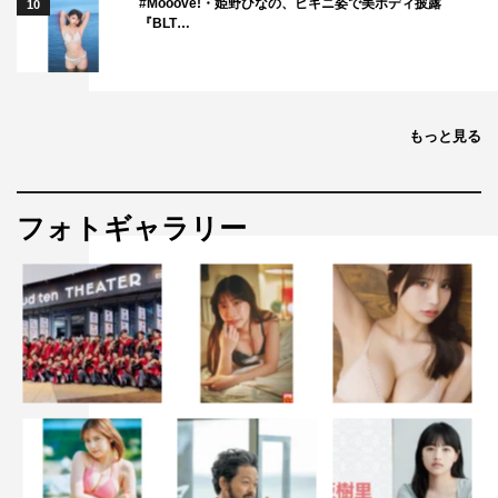
#Mooove!・姫野ひなの、ビキニ姿で美ボディ披露
10
『BLT…
もっと見る
フォトギャラリー