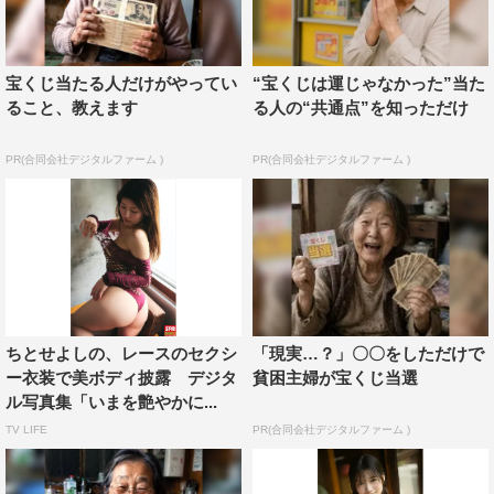
宝くじ当たる人だけがやってい
“宝くじは運じゃなかった”当た
ること、教えます
る人の“共通点”を知っただけ
PR(合同会社デジタルファーム )
PR(合同会社デジタルファーム )
ちとせよしの、レースのセクシ
「現実…？」〇〇をしただけで
ー衣装で美ボディ披露 デジタ
貧困主婦が宝くじ当選
ル写真集「いまを艶やかに...
TV LIFE
PR(合同会社デジタルファーム )