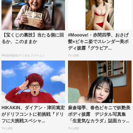
【宝くじの裏技】当たる側に回
#Mooove!・赤間四季、おさげ
るか、このままか
髪×ビキニ姿でスレンダー美ボ
ディ披露『グラビア...
PR(合同会社デジタルファーム )
TV LIFE
HIKAKIN、ダイアン・津田篤宏
麻倉瑞季、春色ビキニで妖艶美
がドリフコントに初挑戦『ドリ
ボディ披露 デジタル写真集
フに大挑戦スペシャ...
「生意気なカラダ」誌面カッ...
TV LIFE
TV LIFE