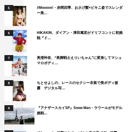
#Mooove!・赤間四季、おさげ髪×ビキニ姿でスレンダ
5
ー美…
HIKAKIN、ダイアン・津田篤宏がドリフコントに初挑
6
戦『ド…
美澄衿依、“美脚戦士えりいちゃん”に変身してマシュ
7
マロボディ…
ちとせよしの、レースのセクシー衣装で美ボディ披
8
露 デジタル写…
『アナザースカイSP』Snow Man・ラウールがモデル
9
挑戦…