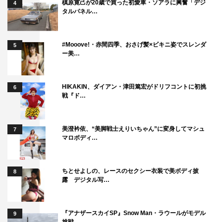
槙原寛己が20歳で買った初愛車・ソアラに興奮「デジ
4
タルパネル…
#Mooove!・赤間四季、おさげ髪×ビキニ姿でスレンダ
5
ー美…
HIKAKIN、ダイアン・津田篤宏がドリフコントに初挑
6
戦『ド…
美澄衿依、“美脚戦士えりいちゃん”に変身してマシュ
7
マロボディ…
ちとせよしの、レースのセクシー衣装で美ボディ披
8
露 デジタル写…
『アナザースカイSP』Snow Man・ラウールがモデル
9