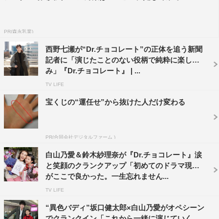
PR(森永乳業)
西野七瀬が“Dr.チョコレート”の正体を追う新聞
記者に「演じたことのない役柄で純粋に楽し
み」『Dr.チョコレート』 | ...
TV LIFE
宝くじの“運任せ”から抜けた人だけ変わる
PR(合同会社デジタルファーム )
白山乃愛＆鈴木紗理奈が『Dr.チョコレート』涙
と笑顔のクランクアップ「初めてのドラマ現場
がここで良かった。一生忘れません...
TV LIFE
“異色バディ”坂口健太郎×白山乃愛がオペシーン
でクランクイン「これから一緒に演じていくの