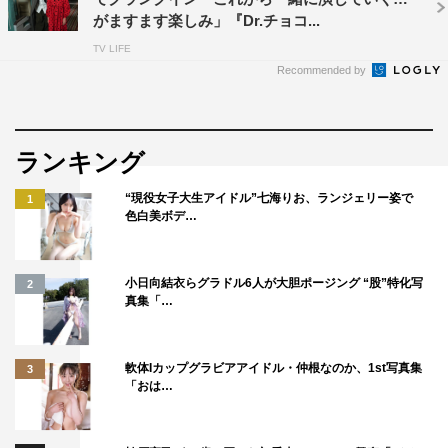
がますます楽しみ」『Dr.チョコ...
TV LIFE
Recommended by
ランキング
“現役女子大生アイドル”七海りお、ランジェリー姿で
1
色白美ボデ…
小日向結衣らグラドル6人が大胆ポージング “股”特化写
2
真集「…
軟体Iカップグラビアアイドル・仲根なのか、1st写真集
3
「おは…