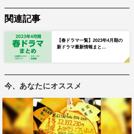
日本テレビ系
2023年4月22日（土）スタート
関連記事
毎週土曜 午後10時～
『Dr.チョコレート』関連記事・最新情報一覧
【春ドラマ一覧】2023年4月期の
新ドラマ最新情報まと…
『Dr.チョコレート』あらすじ
謎多き義手の元医者と、天才的オペスキルを持つ10歳の少
今、あなたにオススメ
女がワケあり患者を救うドクター・エンターテインメン
ト。
『Dr.チョコレート』出演キャスト
Teacher／野田哲也…坂口健太郎