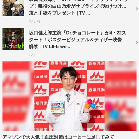
演出：佐久間紀佳、南雲聖一、宮下直之
プ！唯役の白山乃愛がサプライズで駆けつけ花
制作協力：日テレアックスオン
束と手紙をプレゼント | TV ...
製作著作：日本テレビ
TV LIFE
坂口健太郎主演『Dr.チョコレート』が4・22ス
©日本テレビ
タート！ポスタービジュアル＆ティザー映像も
解禁 | TV LIFE we...
TV LIFE
アマゾンで大人気！血圧対策はコーヒーに足してみて