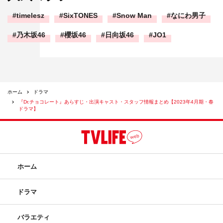
timelesz
SixTONES
Snow Man
なにわ男子
乃木坂46
櫻坂46
日向坂46
JO1
ホーム
ドラマ
『Dr.チョコレート』あらすじ・出演キャスト・スタッフ情報まとめ【2023年4月期・春
ドラマ】
ホーム
ドラマ
バラエティ