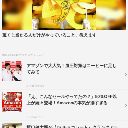
Dr.チョコレート／寺島唯…白山乃愛
奥泉渚…西野七瀬
ギルベルト…葵わかな
足湯…鈴木紗理奈
宝くじ当たる人だけがやっていること、教えます
お笑い…前田旺志郎
出川…古川雄大
残高…小澤征悦
PR(合同会社デジタルファーム )
うなぎ…斉藤由貴
アマゾンで大人気！血圧対策はコーヒーに足し
てみて
『Dr.チョコレート』スタッフ
PR(森永乳業)
企画・原案：秋元康
「え、こんなセールやってたの？」80％OFF以
脚本：渡辺雄介（『未満警察 ミッドナイトランナー』
上が続々登場！Amazonの本気が凄すぎる
『タリオ 復讐代行の2人』『死神さん』など）
チーフプロデューサー：田中宏史
PR(Amazon)
プロデューサー：藤森真実、岩崎広樹、本多繁勝
坂口健太郎が『Dr.チョコレート』クランクアッ