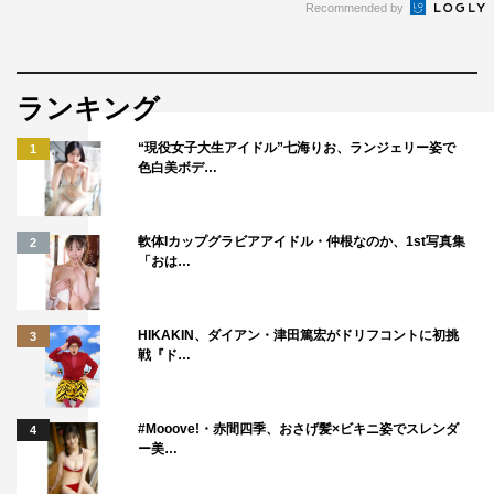
Recommended by
ランキング
“現役女子大生アイドル”七海りお、ランジェリー姿で
1
色白美ボデ…
軟体Iカップグラビアアイドル・仲根なのか、1st写真集
2
「おは…
HIKAKIN、ダイアン・津田篤宏がドリフコントに初挑
3
戦『ド…
#Mooove!・赤間四季、おさげ髪×ビキニ姿でスレンダ
4
ー美…