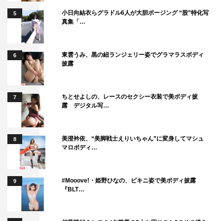
小日向結衣らグラドル6人が大胆ポージング “股”特化写
5
真集「…
東雲うみ、黒の紐ランジェリー姿でグラマラスボディ
6
披露
ちとせよしの、レースのセクシー衣装で美ボディ披
7
露 デジタル写…
美澄衿依、“美脚戦士えりいちゃん”に変身してマシュ
8
マロボディ…
#Mooove!・姫野ひなの、ビキニ姿で美ボディ披露
9
『BLT…