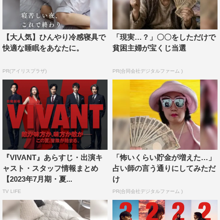
【大人気】ひんやり冷感寝具で
「現実…？」〇〇をしただけで
快適な睡眠をあなたに。
貧困主婦が宝くじ当選
PR(アイリスプラザ)
PR(合同会社デジタルファーム )
『VIVANT』あらすじ・出演キ
「怖いくらい貯金が増えた…」
ャスト・スタッフ情報まとめ
占い師の言う通りにしてみただ
【2023年7月期・夏...
け
TV LIFE
PR(合同会社デジタルファーム )