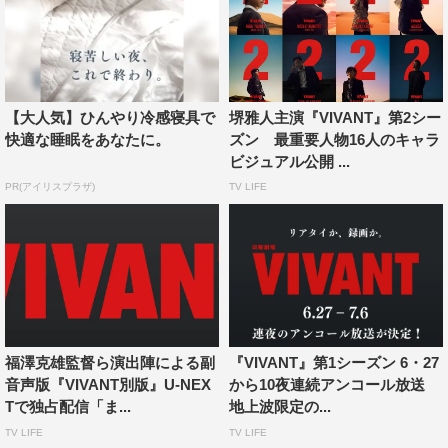
【大人気】ひんやり冷感寝具で
堺雅人主演『VIVANT』第2シー
快適な睡眠をあなたに。
ズン 最重要人物16人のキャラ
ビジュアル公開 ...
PR(アイリスプラザ)
TV LIFE
福澤克雄監督ら演出陣による副
『VIVANT』第1シーズン 6・27
音声版『VIVANT別版』U-NEX
から10夜連続アンコール放送
Tで独占配信「ま...
地上波限定の...
TV LIFE
TV LIFE