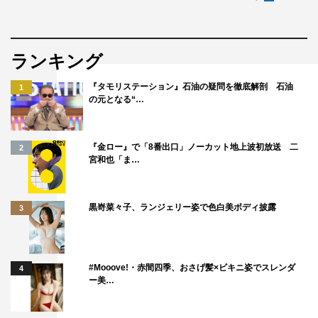
ランキング
『タモリステーション』石油の疑問を徹底解剖 石油
1
の元となる“…
『金ロー』で「8番出口」ノーカット地上波初放送 二
2
宮和也「ま…
黒嵜菜々子、ランジェリー姿で色白美ボディ披露
3
#Mooove!・赤間四季、おさげ髪×ビキニ姿でスレンダ
4
ー美…