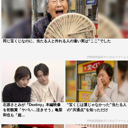
同じ宝くじなのに、当たる人と外れる人の違い実は“ここ”でした
PR(合同会社デジタルファーム )
石原さとみが『Destiny』本編映像
“宝くじは運じゃなかった”当たる人
を初観賞「ヤバい…泣きそう」亀梨
の“共通点”を知っただけ
和也も「超...
PR(合同会社デジタルファーム )