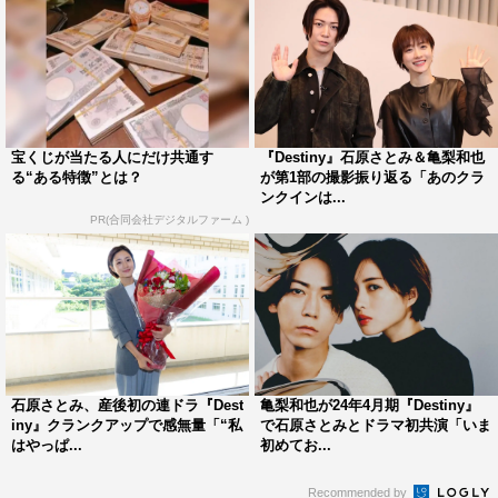
宝くじが当たる人にだけ共通す
『Destiny』石原さとみ＆亀梨和也
る“ある特徴”とは？
が第1部の撮影振り返る「あのクラ
ンクインは...
PR(合同会社デジタルファーム )
石原さとみ、産後初の連ドラ『Dest
亀梨和也が24年4月期『Destiny』
iny』クランクアップで感無量「“私
で石原さとみとドラマ初共演「いま
はやっぱ...
初めてお...
Recommended by