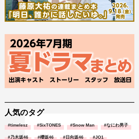
人気のタグ
timelesz
SixTONES
Snow Man
なにわ男子
乃木坂46
櫻坂46
日向坂46
JO1