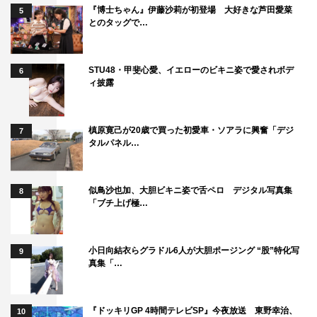
『博士ちゃん』伊藤沙莉が初登場 大好きな芦田愛菜
5
とのタッグで…
STU48・甲斐心愛、イエローのビキニ姿で愛されボデ
6
ィ披露
槙原寛己が20歳で買った初愛車・ソアラに興奮「デジ
7
タルパネル…
似鳥沙也加、大胆ビキニ姿で舌ペロ デジタル写真集
8
「ブチ上げ極…
小日向結衣らグラドル6人が大胆ポージング “股”特化写
9
真集「…
『ドッキリGP 4時間テレビSP』今夜放送 東野幸治、
10