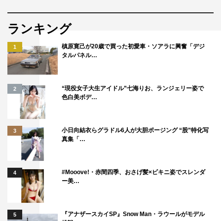
ランキング
槙原寛己が20歳で買った初愛車・ソアラに興奮「デジ
1
タルパネル…
“現役女子大生アイドル”七海りお、ランジェリー姿で
2
色白美ボデ…
小日向結衣らグラドル6人が大胆ポージング “股”特化写
3
真集「…
#Mooove!・赤間四季、おさげ髪×ビキニ姿でスレンダ
4
ー美…
『アナザースカイSP』Snow Man・ラウールがモデル
5