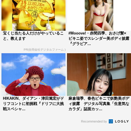
宝くじ当たる人だけがやっているこ
#Mooove!・赤間四季、おさげ髪×
と、教えます
ビキニ姿でスレンダー美ボディ披露
『グラビア...
PR(合同会社デジタルファーム )
HIKAKIN、ダイアン・津田篤宏がド
麻倉瑞季、春色ビキニで妖艶美ボデ
リフコントに初挑戦『ドリフに大挑
ィ披露 デジタル写真集「生意気な
戦スペシャ...
カラダ」誌面カッ...
Recommended by