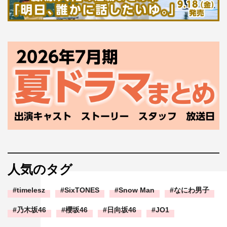
人気のタグ
timelesz
SixTONES
Snow Man
なにわ男子
乃木坂46
櫻坂46
日向坂46
JO1