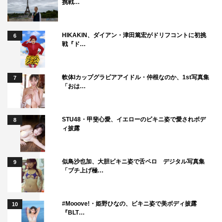
挑戦…
HIKAKIN、ダイアン・津田篤宏がドリフコントに初挑
6
戦『ド…
軟体Iカップグラビアアイドル・仲根なのか、1st写真集
7
「おは…
STU48・甲斐心愛、イエローのビキニ姿で愛されボデ
8
ィ披露
似鳥沙也加、大胆ビキニ姿で舌ペロ デジタル写真集
9
「ブチ上げ極…
#Mooove!・姫野ひなの、ビキニ姿で美ボディ披露
10
『BLT…