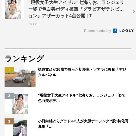
”現役女子大生アイドル”七海りお、ランジェリ
ー姿で色白美ボディ披露『グラビアザテレビジ
ョン』アザーカット4点公開 | T...
TV LIFE
Recommended by
ランキング
槙原寛己が20歳で買った初愛車・ソアラに興奮「デジ
1
タルパネル…
“現役女子大生アイドル”七海りお、ランジェリー姿で
2
色白美ボデ…
小日向結衣らグラドル6人が大胆ポージング “股”特化写
3
真集「…