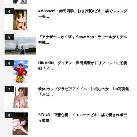
#Mooove!・赤間四季、おさげ髪×ビキニ姿でスレンダ
4
ー美…
『アナザースカイSP』Snow Man・ラウールがモデル
5
挑戦…
HIKAKIN、ダイアン・津田篤宏がドリフコントに初挑
6
戦『ド…
軟体Iカップグラビアアイドル・仲根なのか、1st写真集
7
「おは…
STU48・甲斐心愛、イエローのビキニ姿で愛されボデ
8
ィ披露