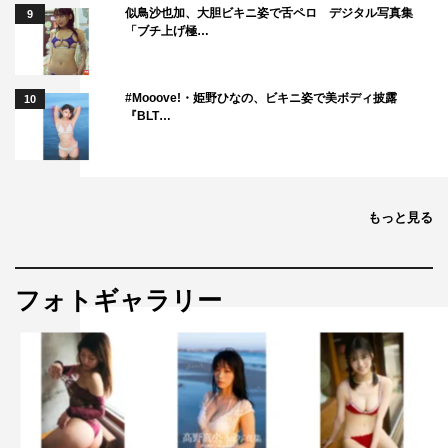
似鳥沙也加、大胆ビキニ姿で舌ペロ デジタル写真集
9
「ブチ上げ極…
#Mooove!・姫野ひなの、ビキニ姿で美ボディ披露
10
『BLT…
もっと見る
フォトギャラリー