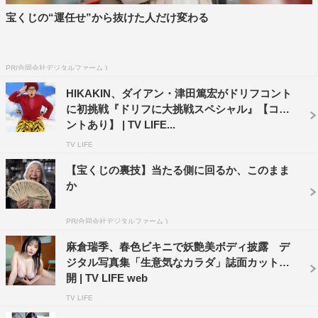
宝くじの“運任せ”から抜けた人だけ変わる
PR(合同会社デジタルファーム )
HIKAKIN、ダイアン・津田篤宏がドリフコント
に初挑戦『ドリフに大挑戦スペシャル』【コメ
ントあり】 | TV LIFE...
TV LIFE
【宝くじの裏技】当たる側に回るか、このまま
か
PR(合同会社デジタルファーム )
麻倉瑞季、春色ビキニで妖艶美ボディ披露 デ
ジタル写真集「生意気なカラダ」誌面カット公
開 | TV LIFE web
TV LIFE