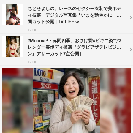
ちとせよしの、レースのセクシー衣装で美ボデ
ィ披露 デジタル写真集「いまを艶やかに」誌
面カット公開 | TV LIFE w...
TV LIFE
#Mooove!・赤間四季、おさげ髪×ビキニ姿でス
レンダー美ボディ披露『グラビアザテレビジョ
ン』アザーカット7点公開 |...
TV LIFE