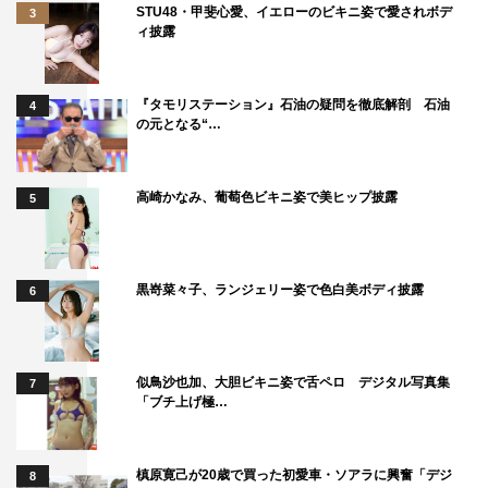
STU48・甲斐心愛、イエローのビキニ姿で愛されボデ
3
ィ披露
『タモリステーション』石油の疑問を徹底解剖 石油
4
の元となる“…
高崎かなみ、葡萄色ビキニ姿で美ヒップ披露
5
黒嵜菜々子、ランジェリー姿で色白美ボディ披露
6
似鳥沙也加、大胆ビキニ姿で舌ペロ デジタル写真集
7
「ブチ上げ極…
槙原寛己が20歳で買った初愛車・ソアラに興奮「デジ
8