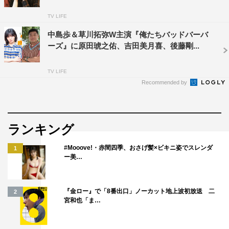
TV LIFE
中島歩＆草川拓弥W主演『俺たちバッドバーバ
ーズ』に原田琥之佑、吉田美月喜、後藤剛...
TV LIFE
Recommended by
ランキング
#Mooove!・赤間四季、おさげ髪×ビキニ姿でスレンダ
1
ー美…
『金ロー』で「8番出口」ノーカット地上波初放送 二
2
宮和也「ま…