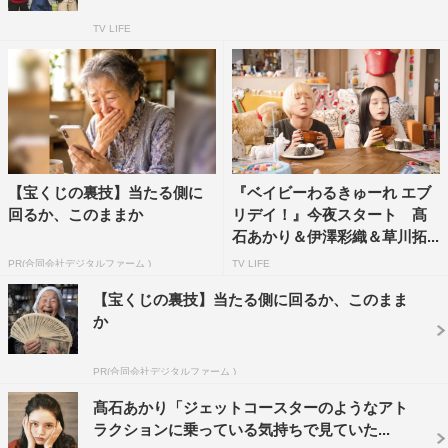
TV LIFE
【宝くじの裏技】当たる側に
『ベイビーわるきゅーれ エブ
回るか、このままか
リデイ！』今夜スタート 髙
石あかり＆伊澤彩織＆草川拓...
PR(合同会社デジタルファーム )
TV LIFE
【宝くじの裏技】当たる側に回るか、このまま
か
PR(合同会社デジタルファーム )
髙石あかり「ジェットコースターのようなアト
ラクションに乗っている気持ちで見ていた...