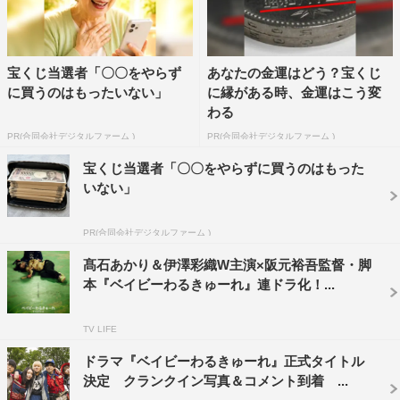
宝くじ当選者「〇〇をやらず
あなたの金運はどう？宝くじ
に買うのはもったいない」
に縁がある時、金運はこう変
わる
PR(合同会社デジタルファーム )
PR(合同会社デジタルファーム )
宝くじ当選者「〇〇をやらずに買うのはもった
いない」
PR(合同会社デジタルファーム )
髙石あかり＆伊澤彩織W主演×阪元裕吾監督・脚
本『ベイビーわるきゅーれ』連ドラ化！...
TV LIFE
ドラマ『ベイビーわるきゅーれ』正式タイトル
決定 クランクイン写真＆コメント到着 ...