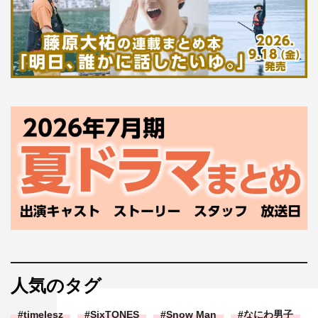
人気のタグ
timelesz
SixTONES
Snow Man
なにわ男子