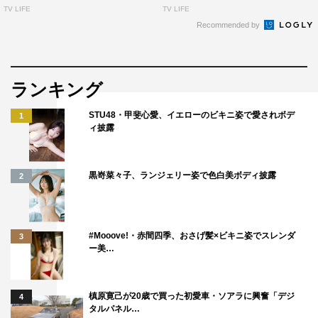
TV LIFE
TV LIFE
Recommended by
ランキング
STU48・甲斐心愛、イエローのビキニ姿で愛されボデ
1
ィ披露
黒嵜菜々子、ランジェリー姿で色白美ボディ披露
2
#Mooove!・赤間四季、おさげ髪×ビキニ姿でスレンダ
3
ー美…
槙原寛己が20歳で買った初愛車・ソアラに興奮「デジ
4
タルパネル…