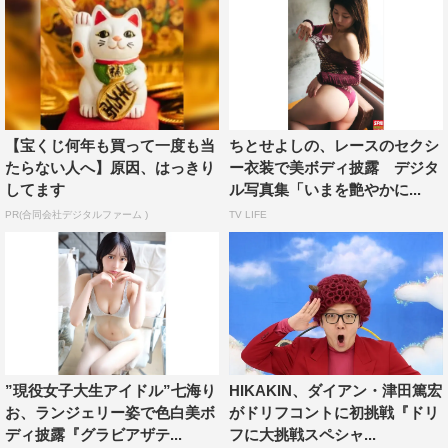
【宝くじ何年も買って一度も当
ちとせよしの、レースのセクシ
たらない人へ】原因、はっきり
ー衣装で美ボディ披露 デジタ
してます
ル写真集「いまを艶やかに...
PR(合同会社デジタルファーム )
TV LIFE
”現役女子大生アイドル”七海り
HIKAKIN、ダイアン・津田篤宏
お、ランジェリー姿で色白美ボ
がドリフコントに初挑戦『ドリ
ディ披露『グラビアザテ...
フに大挑戦スペシャ...