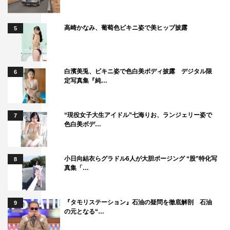
高崎かなみ、葡萄色ビキニ姿で美ヒップ披露
5
白濱美兎、ビキニ姿で色白美ボディ披露 デジタル限
6
定写真集『純…
“現役女子大生アイドル”七海りお、ランジェリー姿で
7
色白美ボデ…
小日向結衣らグラドル6人が大胆ポージング “股”特化写
8
真集「…
『タモリステーション』石油の疑問を徹底解剖 石油
9
の元となる“…