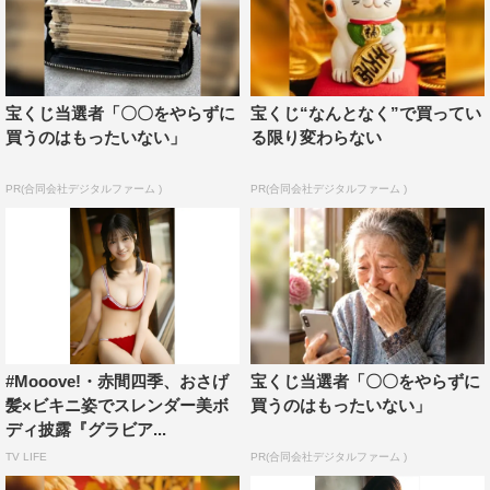
宝くじ当選者「〇〇をやらずに
宝くじ“なんとなく”で買ってい
買うのはもったいない」
る限り変わらない
PR(合同会社デジタルファーム )
PR(合同会社デジタルファーム )
#Mooove!・赤間四季、おさげ
宝くじ当選者「〇〇をやらずに
髪×ビキニ姿でスレンダー美ボ
買うのはもったいない」
ディ披露『グラビア...
TV LIFE
PR(合同会社デジタルファーム )