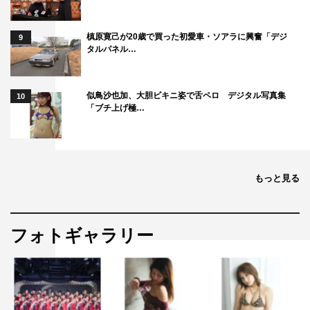
槙原寛己が20歳で買った初愛車・ソアラに興奮「デジ
9
タルパネル…
似鳥沙也加、大胆ビキニ姿で舌ペロ デジタル写真集
10
「ブチ上げ極…
もっと見る
フォトギャラリー