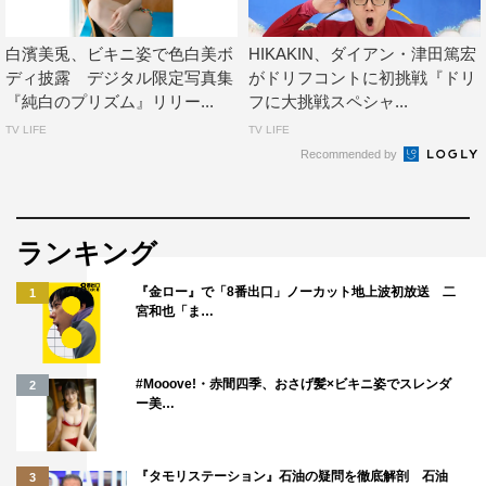
白濱美兎、ビキニ姿で色白美ボ
HIKAKIN、ダイアン・津田篤宏
ディ披露 デジタル限定写真集
がドリフコントに初挑戦『ドリ
『純白のプリズム』リリー...
フに大挑戦スペシャ...
TV LIFE
TV LIFE
Recommended by
ランキング
『金ロー』で「8番出口」ノーカット地上波初放送 二
1
宮和也「ま…
#Mooove!・赤間四季、おさげ髪×ビキニ姿でスレンダ
2
ー美…
『タモリステーション』石油の疑問を徹底解剖 石油
3