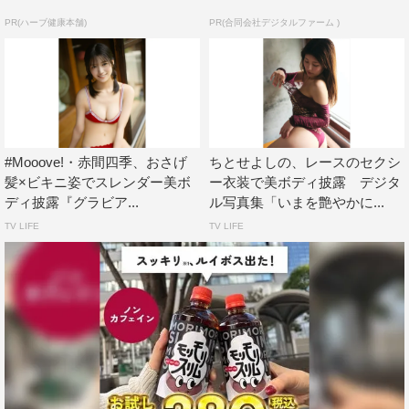
PR(ハーブ健康本舗)
PR(合同会社デジタルファーム )
#Mooove!・赤間四季、おさげ
ちとせよしの、レースのセクシ
髪×ビキニ姿でスレンダー美ボ
ー衣装で美ボディ披露 デジタ
ディ披露『グラビア...
ル写真集「いまを艶やかに...
TV LIFE
TV LIFE