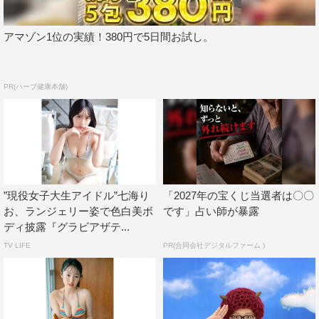
アマゾン1位の実績！380円で5日間お試し。
PR(ハーブ健康本舗)
”現役女子大生アイドル”七海り
「2027年の宝くじ当選者は〇〇
お、ランジェリー姿で色白美ボ
です」占い師が暴露
ディ披露『グラビアザテ...
TV LIFE
PR(合同会社デジタルファーム )