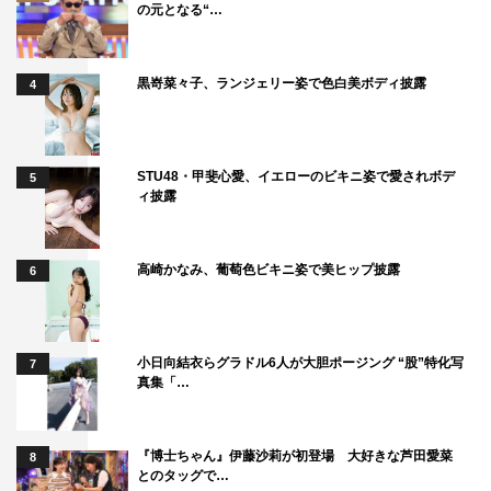
の元となる“…
黒嵜菜々子、ランジェリー姿で色白美ボディ披露
4
STU48・甲斐心愛、イエローのビキニ姿で愛されボデ
5
ィ披露
高崎かなみ、葡萄色ビキニ姿で美ヒップ披露
6
小日向結衣らグラドル6人が大胆ポージング “股”特化写
7
真集「…
『博士ちゃん』伊藤沙莉が初登場 大好きな芦田愛菜
8
とのタッグで…