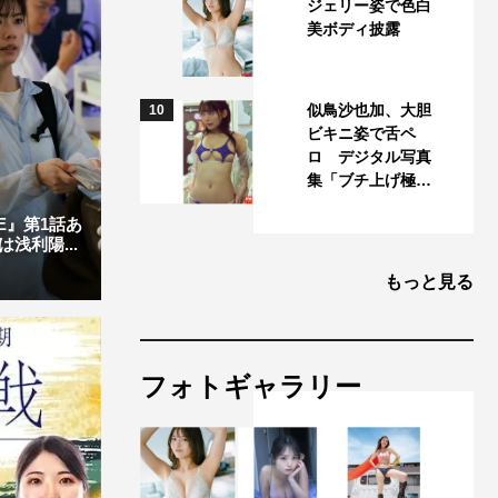
ジェリー姿で色白
美ボディ披露
似鳥沙也加、大胆
10
ビキニ姿で舌ペ
ロ デジタル写真
集「ブチ上げ極…
E』第1話あ
浅利陽...
もっと見る
フォトギャラリー