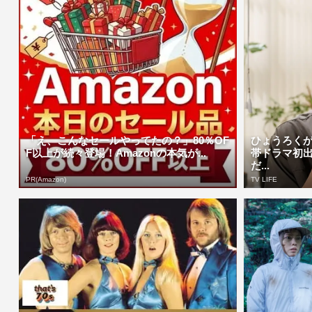
「え、こんなセールやってたの？」80％OF
ひょうろくが
F以上が続々登場！Amazonの本気が...
帯ドラマ初
だ...
PR(Amazon)
TV LIFE