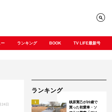
ュー
ランキング
BOOK
TV LIFE最新号
ランキング
槙原寛己が20歳で
1
月24日
買った初愛車・ソ