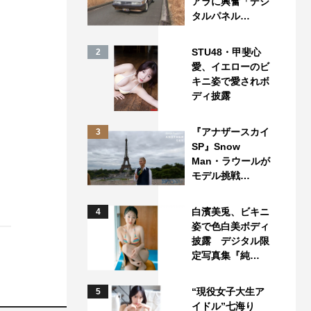
アラに興奮「デジ
タルパネル…
STU48・甲斐心
2
愛、イエローのビ
キニ姿で愛されボ
ディ披露
『アナザースカイ
3
SP』Snow
Man・ラウールが
モデル挑戦…
白濱美兎、ビキニ
4
姿で色白美ボディ
披露 デジタル限
定写真集『純…
“現役女子大生ア
5
イドル”七海り