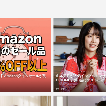
】Amazonタイムセールが見
山本美月が人気インフルエンサ
O HOME』第3話にゲスト出演 
TV LIFE