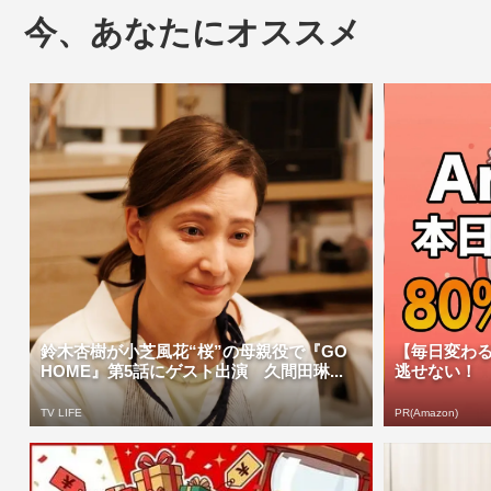
今、あなたにオススメ
鈴木杏樹が小芝風花“桜”の母親役で『GO
【毎日変わる
HOME』第5話にゲスト出演 久間田琳...
逃せない！
TV LIFE
PR(Amazon)