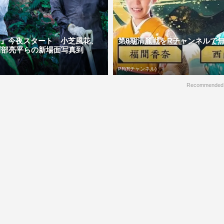
ME』今夜スタート 小芝風花、
第8期清麗戦をRチャンネルで
阿部亮平らの新場面写真到
PR(Rチャンネル)
Recommended