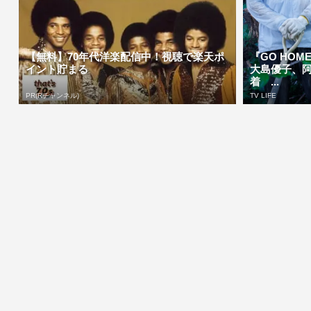
【無料】70年代洋楽配信中！視聴で楽天ポ
『GO HO
イント貯まる
大島優子、
着 ...
PR(Rチャンネル)
TV LIFE