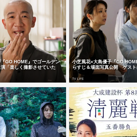
『GO HOME』でゴールデン
小芝風花×大島優子『GO HOM
出演「楽しく撮影させていた
らすじ＆場面写真公開 ゲストは
TV LIFE