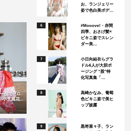
お、ランジェリー
姿で色白美ボデ…
#Mooove!・赤間
6
四季、おさげ髪×
ビキニ姿でスレン
ダー美…
小日向結衣らグラ
7
ドル6人が大胆ポ
ージング “股”特
化写真集「…
高崎かなみ、葡萄
8
ー役で『G
色ビキニ姿で美ヒ
小芝風花...
ップ披露
黒嵜菜々子、ラン
9