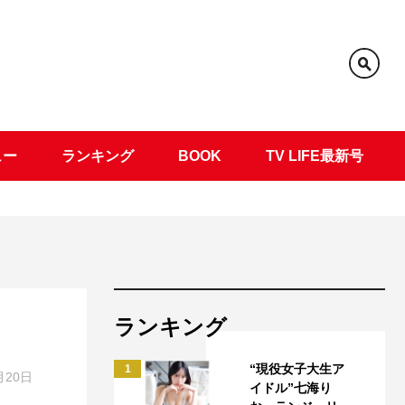
ュー
ランキング
BOOK
TV LIFE最新号
ランキング
“現役女子大生ア
1
月20日
イドル”七海り