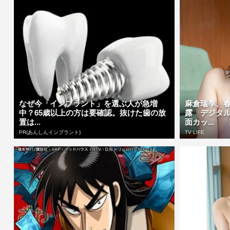
なぜ今「インプラント」を選ぶ人が急増
麻倉瑞季、
中？65歳以上の方は要確認。抜けた歯の放
露 デジタ
置は...
面カッ...
PR(あんしんインプラント)
TV LIFE