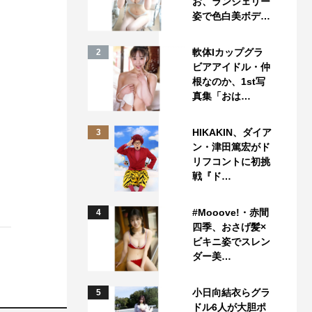
お、ランジェリー
姿で色白美ボデ…
軟体Iカップグラ
2
ビアアイドル・仲
根なのか、1st写
真集「おは…
HIKAKIN、ダイア
3
ン・津田篤宏がド
リフコントに初挑
戦『ド…
#Mooove!・赤間
4
四季、おさげ髪×
ビキニ姿でスレン
ダー美…
小日向結衣らグラ
5
ドル6人が大胆ポ