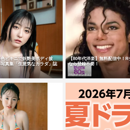
春色ビキニで妖艶美ボディ披
【80年代洋楽】無料配信中！R
ル写真集「生意気なカラダ」誌
なら登録不要！
PR(Rチャンネル)