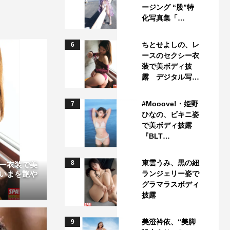
ージング “股”特
化写真集「…
ちとせよしの、レ
6
ースのセクシー衣
装で美ボディ披
露 デジタル写…
#Mooove!・姫野
7
ひなの、ビキニ姿
で美ボディ披露
『BLT…
東雲うみ、黒の紐
8
ー衣装で美
ランジェリー姿で
いまを艶や
グラマラスボディ
披露
美澄衿依、“美脚
9