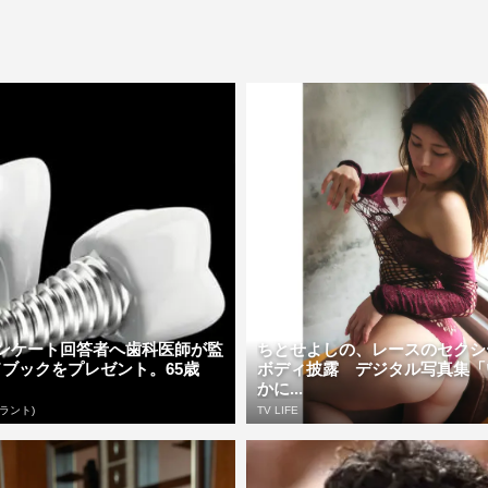
アンケート回答者へ歯科医師が監
ちとせよしの、レースのセクシ
ブックをプレゼント。65歳
ボディ披露 デジタル写真集「
かに...
ラント)
TV LIFE