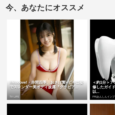
今、あなたにオススメ
#Mooove!・赤間四季、おさげ髪×ビキニ姿
＜約1分＞
でスレンダー美ボディ披露『グラビア...
修したガイド
以...
TV LIFE
PR(あんしんインプ