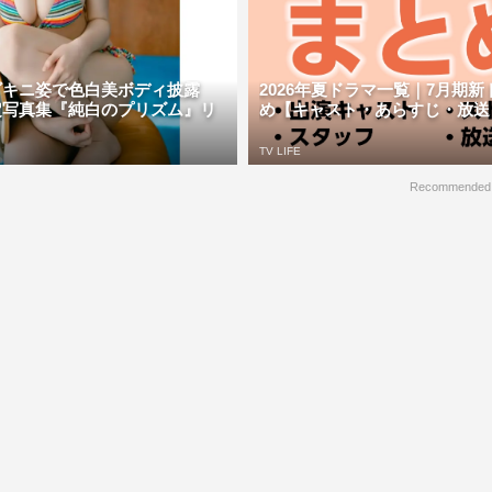
ビキニ姿で色白美ボディ披露
2026年夏ドラマ一覧｜7月期
定写真集『純白のプリズム』リ
め【キャスト・あらすじ・放送日】 
TV LIFE
Recommended