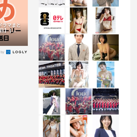
新ドラマまと
| ...
 by