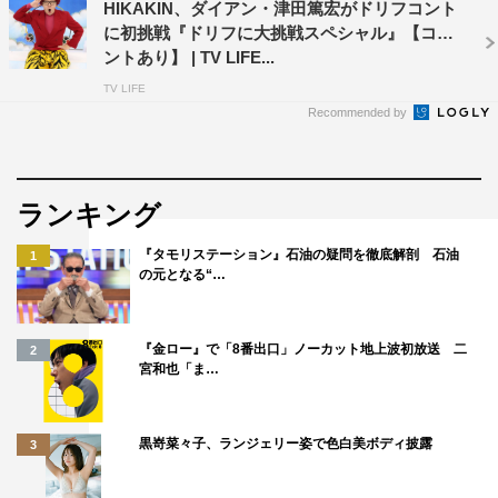
HIKAKIN、ダイアン・津田篤宏がドリフコント
に初挑戦『ドリフに大挑戦スペシャル』【コメ
ントあり】 | TV LIFE...
TV LIFE
Recommended by
ランキング
『タモリステーション』石油の疑問を徹底解剖 石油
1
の元となる“…
『金ロー』で「8番出口」ノーカット地上波初放送 二
2
宮和也「ま…
黒嵜菜々子、ランジェリー姿で色白美ボディ披露
3