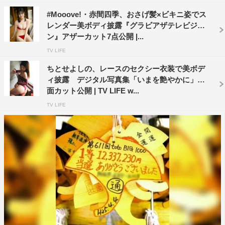
#Mooove!・赤間四季、おさげ髪×ビキニ姿でス
レンダー美ボディ披露『グラビアザテレビジョ
ン』アザーカット7点公開 |...
TV LIFE
ちとせよしの、レースのセクシー衣装で美ボデ
ィ披露 デジタル写真集「いまを艶やかに」誌
面カット公開 | TV LIFE w...
TV LIFE