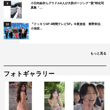
小日向結衣らグラドル6人が大胆ポージング “股”特化写
9
真集「…
『ドッキリGP 4時間テレビSP』今夜放送 東野幸治、
10
小池栄…
もっと見る
フォトギャラリー