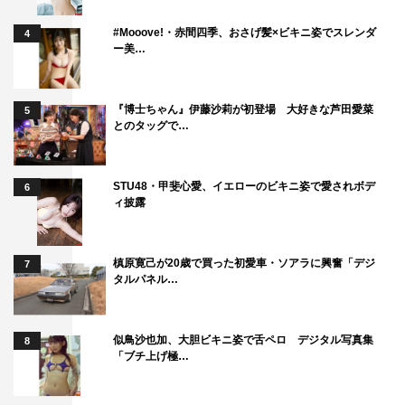
#Mooove!・赤間四季、おさげ髪×ビキニ姿でスレンダ
4
ー美…
『博士ちゃん』伊藤沙莉が初登場 大好きな芦田愛菜
5
とのタッグで…
STU48・甲斐心愛、イエローのビキニ姿で愛されボデ
6
ィ披露
槙原寛己が20歳で買った初愛車・ソアラに興奮「デジ
7
タルパネル…
似鳥沙也加、大胆ビキニ姿で舌ペロ デジタル写真集
8
「ブチ上げ極…