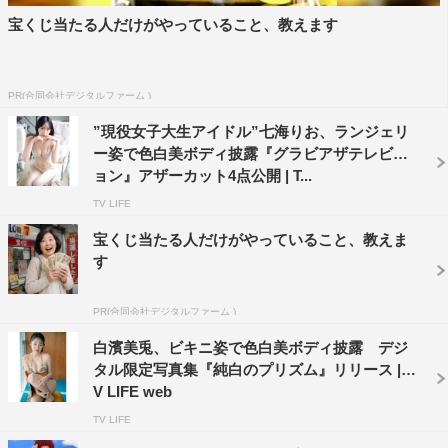
宝くじ当たる人だけがやっていること、教えます
PR(合同会社デジタルファーム )
”現役女子大生アイドル”七海りお、ランジェリ
ー姿で色白美ボディ披露『グラビアザテレビジ
ョン』アザーカット4点公開 | T...
TV LIFE
宝くじ当たる人だけがやっていること、教えま
す
PR(合同会社デジタルファーム )
白濱美兎、ビキニ姿で色白美ボディ披露 デジ
タル限定写真集『純白のプリズム』リリース | T
V LIFE web
TV LIFE