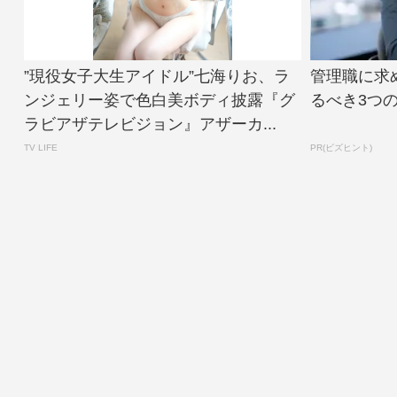
”現役女子大生アイドル”七海りお、ラ
管理職に求
ンジェリー姿で色白美ボディ披露『グ
るべき3つ
ラビアザテレビジョン』アザーカ...
TV LIFE
PR(ビズヒント)