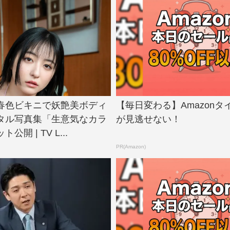
春色ビキニで妖艶美ボディ
【毎日変わる】Amazonタ
タル写真集「生意気なカラ
が見逃せない！
開 | TV L...
PR(Amazon)