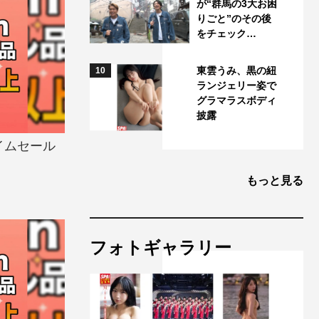
が“群馬の3大お困
りごと”のその後
をチェック…
東雲うみ、黒の紐
10
ランジェリー姿で
グラマラスボディ
披露
イムセール
もっと見る
フォトギャラリー