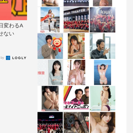
日変わるA
せない
 by