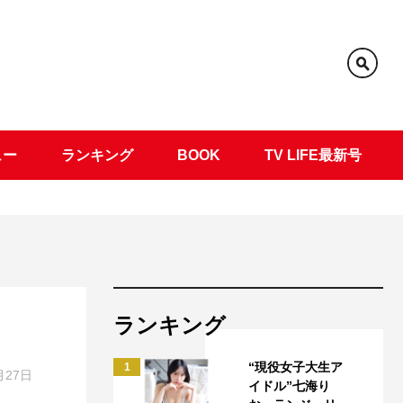
ュー
ランキング
BOOK
TV LIFE最新号
ランキング
“現役女子大生ア
1
月27日
イドル”七海り