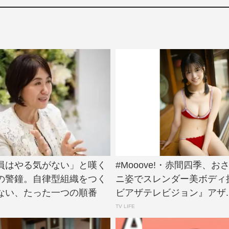
員はやる気がない」と嘆く
#Mooove!・赤間四季、お
の警鐘。自律型組織をつく
ニ姿でスレンダー美ボディ
ない、たった一つの順番
ビアザテレビジョン』アザ..
TV LIFE