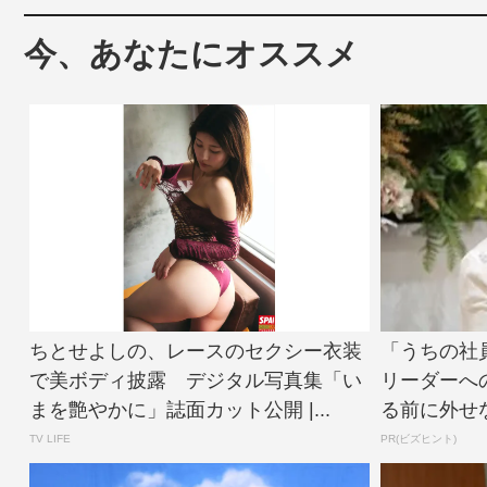
今、あなたにオススメ
ちとせよしの、レースのセクシー衣装
「うちの社
で美ボディ披露 デジタル写真集「い
リーダーへ
まを艶やかに」誌面カット公開 |...
る前に外せ
TV LIFE
PR(ビズヒント)