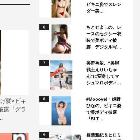
ビキニ姿でスレン
ダー美…
ちとせよしの、レ
6
ースのセクシー衣
装で美ボディ披
露 デジタル写…
美澄衿依、“美脚
7
戦士えりいちゃ
ん”に変身してマ
シュマロボディ…
#Mooove!・姫野
8
さげ髪×ビキ
ひなの、ビキニ姿
披露『グラ
で美ボディ披露
.
『BLT…
相葉雅紀＆ヒロミ
9