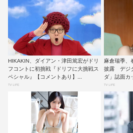
HIKAKIN、ダイアン・津田篤宏がドリ
麻倉瑞季、
フコントに初挑戦『ドリフに大挑戦ス
披露 デジ
ペシャル』【コメントあり】...
ダ」誌面カット公
TV LIFE
TV LIFE