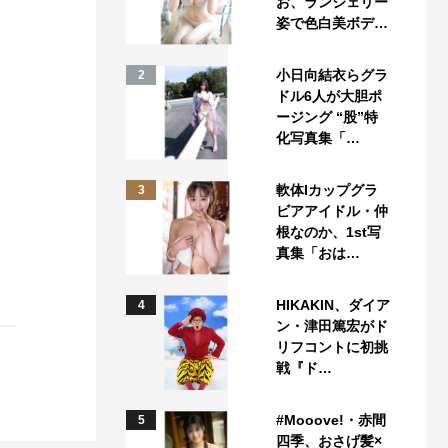
お、ランジェリー
姿で色白美ボデ…
小日向結衣らグラ
2
ドル6人が大胆ポ
ージング “股”特
化写真集「…
軟体Iカップグラ
3
ビアアイドル・仲
根なのか、1st写
真集「おは…
HIKAKIN、ダイア
4
ン・津田篤宏がド
リフコントに初挑
戦『ド…
#Mooove!・赤間
5
四季、おさげ髪×