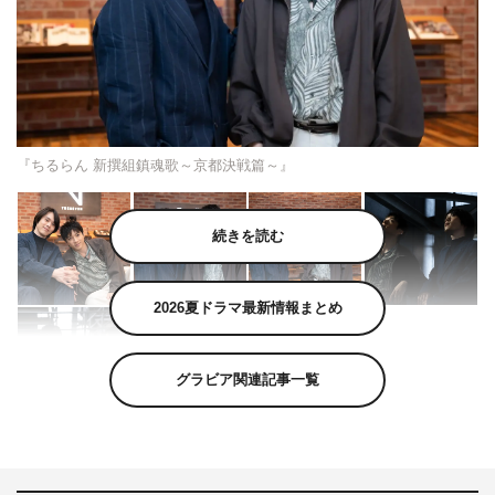
『ちるらん 新撰組鎮魂歌～京都決戦篇～』
続きを読む
2026夏ドラマ最新情報まとめ
グラビア関連記事一覧
山田裕貴主演ドラマ『ちるらん 新撰組鎮魂歌～京都決戦
篇～』（U-NEXTで配信中）で土方歳三を演じた山田と沖