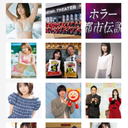
お話を以前読んだことがあって、以来ずっとそれを実践し
ているのですが、あのシーンはその感覚をあえて外したん
です。抱えるものが増えていった歳三にとって、あの瞬間
は考えを外すことが大事だった。だから、僕自身も「考え
ないようにする」とすら思わない感覚で、今、鴨に思って
いることだけを全力であそこに出そうと臨みました。一度
レバーをぶち壊して、何が出てくるのかを自分でも楽しん
でいたところがありました。
◆そんな山田さんを間近でご覧になってどう感じられまし
たか？
細田：その覇気はもちろん感じましたし、自分としてはお
ふたりのやりとりから目を逸らしちゃいけないなっていう
思いが強くて。土方さんが鴨さんに対してそう思っていた
のもわかるし、その上で自分がとどめを刺したから。自分
のなかで責任感というわけでもないですけれど 、背負わ