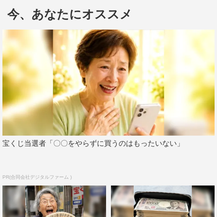
田総司を演じた細田佳央太のインタビューが到着した。
今、あなたにオススメ
本作は、幕末の京都を舞台に、最強のサムライ集団・新撰
組の志士たちの荒々しくも熱い生き様を、ド派手なアクシ
ョンと、史実に基づきながらも大胆な解釈で描いた人気コ
ミック「ちるらん 新撰組鎮魂歌」（漫画：橋本エイジ 原
作：梅村真也）を実写化。5月1日より最終話が配信中で、
5月9日より、北米・ラテンアメリカ・ヨーロッパ・アジア
の一部を含む世界100以上の国と地域へ配信される。
山田裕貴、細田佳央太 インタビュー
宝くじ当選者「〇〇をやらずに買うのはもったいない」
◆圧巻の最終話。散る場所を求めていた芹沢鴨との死闘
は、演じた綾野剛さんが「ラブシーン」とおっしゃってい
たように、苦しくも愛しく切ない時間でした。
PR(合同会社デジタルファーム )
山田：ありがとうございます。本来、僕たちが演じている
ときに放っているであろう空気は、例えどれだけ力を込め