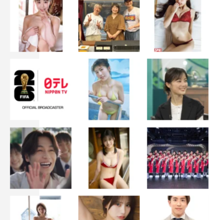
なきゃいけないものが増えたっていう感覚もありました。
山田：歳三としても言い過ぎちゃうと、総司が苦しくなる
っていうのもあるしね。
細田：そうですね。ただ、沖田としては間違いなく変化が
起きた戦いなので。最初から瞬きもせずに見届けようと決
めていたのですが、おふたりのお芝居に引き込まれまし
た。
◆芹沢鴨が散ったことで土方歳三が変わってしまった様子
も描かれました。
山田：最終的に残ったのが一つの感情で。ただ「寂しい」
なんですよね。仲間はいる。でも守らなければならない存
在という感覚で、仲間と集まって、それこそワチャワチャ
とみんなでご飯を食べているシーンでも、なにか違ったん
です。あの鴨との戦いを分かち合えてないんだ、という思