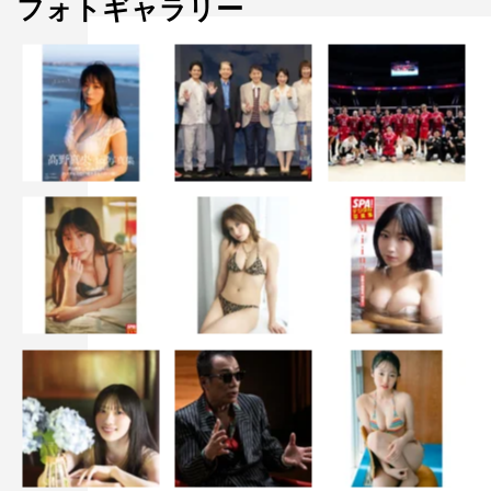
フォトギャラリー
域にいくにはどうしたらいいんだろう、という思いを抱え
ている中で、最終話で台本にはなかった歳三の台詞なので
すが、「総司、ひとりで行くな」と言ったシーンがありま
す。要は、戦う理由が変わっているんです。「俺が戦いた
いから行く」という理由から、「仲間のために行かなき
ゃ」というものに。それが生きていくなかで難しい部分だ
なと思いました。だから、鴨のことがどこかで羨ましい
し、「俺を残していくなよ」「俺はここからまた生きてい
かなきゃいけないんだよ」という、言葉にしがたい思いだ
ったので、あの鴨と対峙したシーンは、僕本当に何を言っ
たか覚えていないんです。
◆まったく？
山田：はい。あのシーンは、自分の「俯瞰1割」をはずし
てやってみたんです。大竹しのぶさんが舞台に立つ時はい
つも「役の思い9割、俯瞰1割」の視点を持っているという