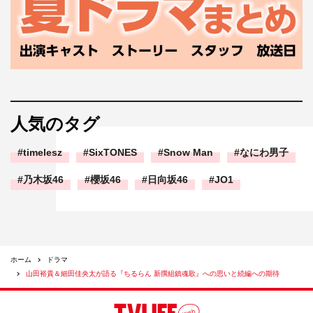
晋作役として北村匠海さんまで登場し、「本当にこのまま
終わるの！？」となった展開でした。
細田：このまま終わったら、日本で一番贅沢な北村さんの
使い方をした作品ですよね。
山田：でも、みなさんから「続きを観たい」という声がな
人気のタグ
ければ、ここで本当に終わりなので。
timelesz
SixTONES
Snow Man
なにわ男子
◆世界配信もされますが、ファンとしてはどのように応援
すれば続編の道が開かれるのでしょうか？
乃木坂46
櫻坂46
日向坂46
JO1
山田：やっぱり何度も何度も観ていただいて、その感想を
たくさん発信してもらうことですね。
細田：とはいえ、あまり時間をかけると、みなさん40代に
ホーム
ドラマ
山田裕貴＆細田佳央太が語る『ちるらん 新撰組鎮魂歌』への思いと続編への期待
突入しちゃうので（笑）。
山田：僕らとしてもなるべく早く続きをやりたいという気