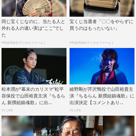
て演じても100％伝わるはずないんですよね。舞台みたい
に生で観てもらっているわけではないので。それでも、こ
同じ宝くじなのに、当たる人と
宝くじ当選者「〇〇をやらずに
の『ちるらん』は“ここを観てください、次はここ、次は
外れる人の違い実は“ここ”でし
買うのはもったいない」
ここ”とフォーカスをしっかりしながら、みんなの熱量が
た
最大限、映像に乗っかっていて。その精度がものすごく高
PR(合同会社デジタルファーム )
PR(合同会社デジタルファーム )
かったように思います。
◆地上波でオンエアされた“江戸青春篇”から、U-NEXTで
配信された京都決戦篇へ。新撰組を取り巻く環境も変わる
につれて、みなさんの雰囲気も変わっていきましたか？
松本潤が“幕末のカリスマ”松平
綾野剛が芹沢鴨役で山田裕貴主
細田：そうですね。試衛館メンバーといるときは基本的に
容保役で山田裕貴主演『ちるら
演『ちるらん 新撰組鎮魂歌』に
は和気あいあいとしているんですけど、やっぱり話が進む
ん 新撰組鎮魂歌』に出...
出演決定【コメントあり...
につれて明らかに命を奪っている数が増えていくので。新
TV LIFE
TV LIFE
撰組っていう立ち位置も、試衛館のときとは明確に変わっ
ていくなかで生まれる葛藤とか、行き違いみたいなものも
当然あって。そういうものをみなさんすごく大切にされて