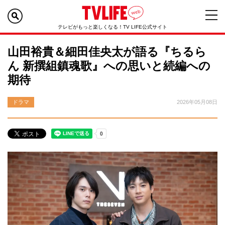
テレビがもっと楽しくなる！TV LIFE公式サイト
山田裕貴＆細田佳央太が語る『ちるら
ん 新撰組鎮魂歌』への思いと続編への
期待
ドラマ
2026年05月08日