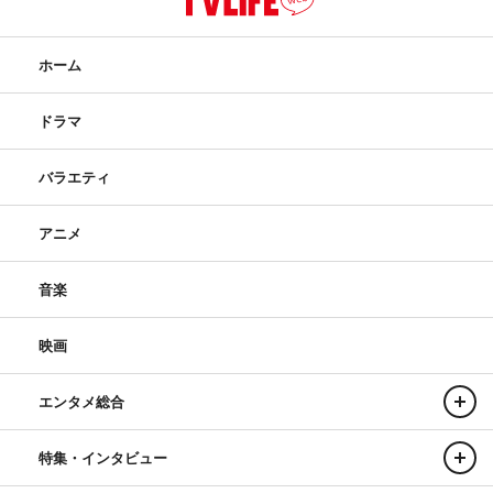
持ちではいます。もうすでに僕は、歳さんが亡くなった年
齢になってしまっているから（笑）。
ホーム
◆何度も楽しんでもらうために「見返してほしい」シーン
ドラマ
をお聞きしたいです。
バラエティ
山田：5話の平山五郎（高橋光臣）との戦いで、漫画原作
で「虚狼（うつろ）」と呼ばれる鴨の必殺技を、歳三が無
アニメ
意識のなかで繰り出すのですが、あのシーンは自分のなか
で設定が繋がっていて。鴨はノーマルでその領域を出せま
音楽
すが、歳三は思考を外さないと出せない。それは、さっき
お話した鴨との対峙シーンで振り切ったときのお芝居とも
映画
通じていて。そう思うと、鴨はどれだけ自分の感情とか本
能に純粋に生きていたんだろう、と思うんですよね。同時
エンタメ総合
に、これだけ全力で戦ってくれることに対して喜び、まし
特集・インタビュー
てや感動すら覚えるような人間なんて、今までどれだけ孤
独だったのだろう、みたいにキャラクターを掘り下げて観