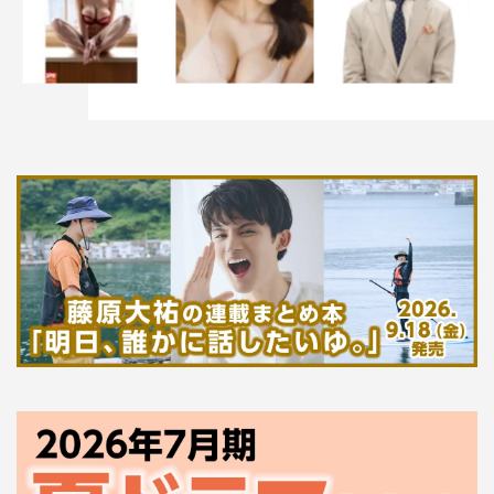
いでした。
細田：撮影したのは、たしか翌日でしたよね。
山田：そう。だからこそ、まだあのシーンをより背負って
しまっていて。周りから見ても変わったというのは、きっ
とリアルにその心情だったんだと思います。
細田：本当の理由をわかっているからこそ、僕も近藤さん
もそこに対して触れないし。
◆役としても、俳優としても、リンクしていたんですね。
山田：仲間なはずなのに、家族なのは変わらないはずなの
に、どこかで「あ、そうだよな。こいつらは俺の思いなん
て別に知らないもんな」という感じでした。
◆土方歳三、沖田総司の大きな変化が起き、さらには高杉