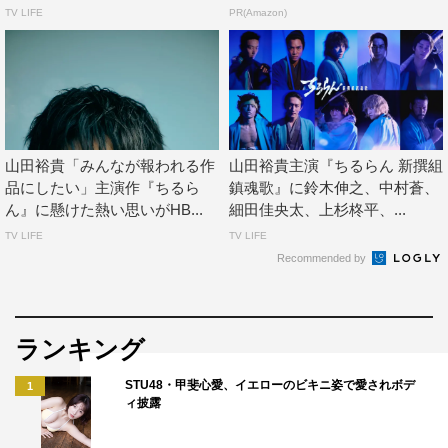
TV LIFE
PR(Amazon)
細田：やっぱり難しいなというか、怖さはありました。そ
れがちゃんと伝わるか、何よりも原作を大好きなファンの
みなさんも観てくださっていると思うと、沖田がどう見え
るのかっていうのは……。でも、やっぱり綾野さんがいて
くださったのですごく救われました。本当にたくさんアク
山田裕貴「みんなが報われる作
山田裕貴主演『ちるらん 新撰組
ション練習に付き合っていただいて。もうみなさんにも十
品にしたい」主演作『ちるら
鎮魂歌』に鈴木伸之、中村蒼、
分伝わっていると思うんですけど、あんなに器の大きい方
ん』に懸けた熱い思いがHB...
細田佳央太、上杉柊平、...
ってなかなかいないじゃないですか。綾野さんの演じられ
TV LIFE
TV LIFE
る芹沢さんならどんな飛び込み方をしても受け止めてもら
Recommended by
えるだろうっていう安心感があったからこそ、余計なこと
を考えずに取り組めました。それに、最終話を撮影したと
き渡辺一貴監督が楽しそうだったんですよ。芹沢さんと沖
ランキング
田しかいなかったシーンから、土方さんと近藤（鈴木伸
STU48・甲斐心愛、イエローのビキニ姿で愛されボデ
1
之）さんが合流して……って、流れで撮っていったんです
ィ披露
けど。その楽しそうな表情を見たときに「あ、自分たちの