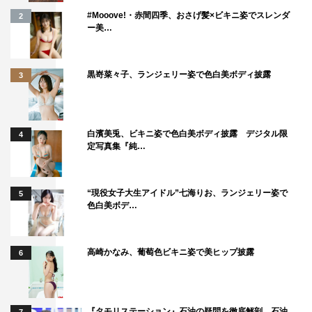
やってきたことは間違っていなかったな」って思いまし
#Mooove!・赤間四季、おさげ髪×ビキニ姿でスレンダ
2
た。
ー美…
◆土方歳三としては、やはり芹沢鴨とやり合いたかったと
いう気持ちだったと思いますが、山田さんとしても同じ思
黒嵜菜々子、ランジェリー姿で色白美ボディ披露
3
いですか？
山田：もちろんそうですね。もし僕がタイムスリップし
白濱美兎、ビキニ姿で色白美ボディ披露 デジタル限
4
て、同じように刀で生きている人間になっていたとした
定写真集『純…
ら、きっと「俺がとどめを刺したい」とごく当たり前に思
うはずですが、それを仲間たちは譲っていくわけじゃない
“現役女子大生アイドル”七海りお、ランジェリー姿で
5
ですか。「総司か歳さんしか勝てないから先へ行ってく
色白美ボデ…
れ」と言って。そこに胸が熱くなりました。何よりも、鴨
という人間は歳三にとって炎をもらえる存在だったんだと
高崎かなみ、葡萄色ビキニ姿で美ヒップ披露
6
思っていて、「自分を走らせる炎を燃やす場所ってどこ
だ？ こいつしかいねぇだろ！」と思わせてくれて、かつ
純粋に「強くなりたい」自分をたぎらせてくれる人だった
『タモリステーション』石油の疑問を徹底解剖 石油