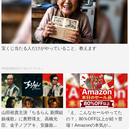
いたのは、現場でも感じていました。
山田：それこそ、沖田の目がだんだん変わっていくんです
よ。まとうものがあるというか。最終話のアクションシー
ンの前には「ちょっと体が重いんで落としました」と、あ
の顔つきになっていて。カメラが回っていないときは、僕
宝くじ当たる人だけがやっていること、教えます
らともほぼ話さないくらいの空気になっていたんです。い
つも一点を見つめて何か考え込んでいるような様子でし
た。
PR(合同会社デジタルファーム )
細田：そんな感じになっていました？ 自分では気づいて
いないかもしれないです…。それだけ夢中になることがで
きていたんだと思います。
◆最終話では、沖田が我を忘れて“鬼子”と呼ばれる状態
山田裕貴主演『ちるらん 新撰組
「え、こんなセールやってた
と、自分を取り戻す瞬間がハッキリと見えました。演じる
鎮魂歌』に奥野瑛太、高橋光
の？」80％OFF以上が続々登
臣、金子ノブアキ、安藤政...
場！Amazonの本気が...
上で意識されていたことはありますか？