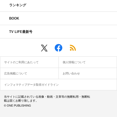
ランキング
てもらえたらと思います。
細田：あとはやっぱりアクションシーンもじっくり観てほ
BOOK
しいですよね。
TV LIFE最新号
山田：『ガーディアン・オブ・ギャラクシー』カット
ね！ 3話の新見錦（奥野瑛太）との決戦でカメラがグワ
ーッと移動するシーンは、僕たちのなかでリスペクトを込
めて「『ガーディアン・オブ・ギャラクシー』カット」と
サイトのご利用にあたって
個人情報について
名前をつけて気に入っていたんです。
広告掲載について
お問い合わせ
細田：（笑）。
インフォマティブデータ取得ガイドライン
山田：でも、他のアクションもやっぱり何度も見返してほ
しい。田中新兵衛（安藤政信）や岡田以蔵（中島健人）と
当サイトに記載されている画像・動画・文章等の無断転用・無断転
載は固くお断り致します。
の戦いとか、松平容保（松本潤）さんの思いをじっくり味
© ONE PUBLISHING
わえば味わうほど、ラストに向けてこみ上げてくるものが