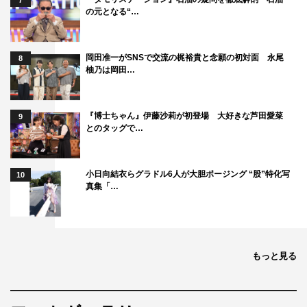
7
と思うんです。それは、僕にも通じるところがあって。俳
の元となる“…
優としてうまくなりたいんです。ただただうまくなりた
い。『ちるらん』は、色々な時代の圧力などを描きつつ
岡田准一がSNSで交流の梶裕貴と念願の初対面 永尾
8
も、一番焦点を当てて描いているのは、そういう人間に備
柚乃は岡田…
わっている上昇志向だと思っています。勝ち負けよりも、
その気持ちを純粋に追い求めているだけなんだろうなと感
『博士ちゃん』伊藤沙莉が初登場 大好きな芦田愛菜
9
じています。
とのタッグで…
◆土方歳三と芹沢鴨は「表裏一体」と認め合うシーンもあ
りました。
小日向結衣らグラドル6人が大胆ポージング “股”特化写
10
真集「…
山田：鴨が「楽しけりゃいいじゃねぇか」という考えに対
して、歳三は「いや、楽しいだけじゃダメだ」というとこ
ろが違うんですよね。歳三は、たくさんの死を経て強くな
もっと見る
っていく一方で背負うものがどんどん増えていって。果た
して強くなることは正しいのか、と迷っていく。刀を持っ
ている以上は「やれ」と、鴨のように純粋に言えている領