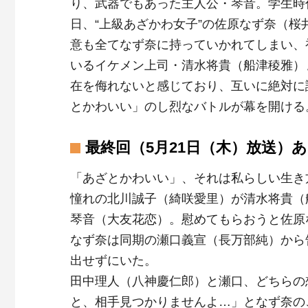
り、武器でもあった主人公・琴音。学生時
日、“上級あざかわ女子”の佐原なず奈（
意も全てなず奈に持っていかれてしまい、
いるイケメン上司・清水将貴（船津稜雅）
在を侮れないと感じており、互いに絶対に
とかわいい」のし烈なバトルが幕を開ける
最終回（5月21日（木）放送）
「あざとかわいい」、それは私らしい生き
憧れの北川誠子（綺咲愛里）が清水将貴（
琴音（大友花恋）。慰めてもらおうと佐原
なず奈は同期の瀬口義宣（長万部純）から
出せずにいた。
田中理人（八神慶仁郎）と瀬口、どちらの
と、相手見つかりませんよ…」となず奈の