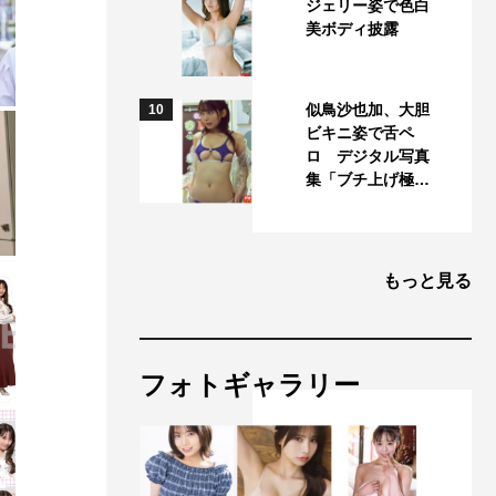
ジェリー姿で色白
美ボディ披露
似鳥沙也加、大胆
10
ビキニ姿で舌ペ
ロ デジタル写真
集「ブチ上げ極…
もっと見る
フォトギャラリー