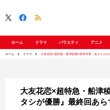
ホーム
ドラマ
バラエティ
アニメ
ホーム
ドラマ
大友花恋×超特急・船津稜雅×桜井玲香『あざとか
大友花恋×超特急・船津
タシが優勝』最終回あら