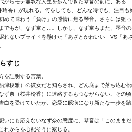
代からモテ無双な人生を歩んできた琴音の前に、ある
桜井玲香）が現れる。何をしても、どんな時でも、注目も
初めて味わう「負け」の感情に焦る琴音。さらには狙っ
までもが、なず奈と…。しかし、なず奈もまた、琴音の
譲れないプライドを懸けた「あざとかわいい」VS「あ
。
あらすじ
方を証明する言葉。
船津稜雅）の彼女だと知らされ、どん底まで落ち込む松
なず奈（桜井玲香）に連絡するもつながらない。その頃
告白を受けていたが、恋愛に臆病になり新たな一歩を踏
想いにも応えないなず奈の態度に、琴音は「このままだ
これからを心配そうに案じる。