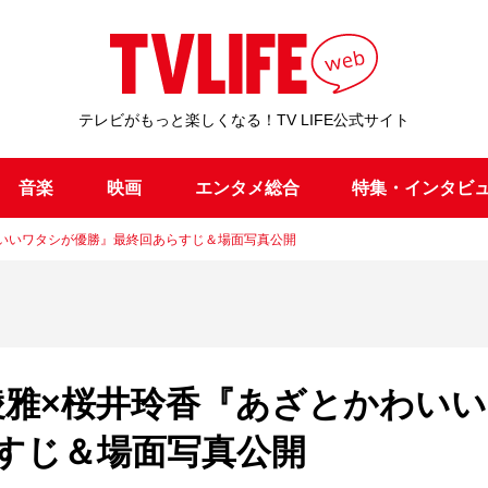
テレビがもっと楽しくなる！TV LIFE公式サイト
音楽
映画
エンタメ総合
特集・インタビ
わいいワタシが優勝』最終回あらすじ＆場面写真公開
稜雅×桜井玲香『あざとかわい
すじ＆場面写真公開