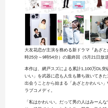
大友花恋が主演を務める新ドラマ『あざとか
時25分～9時54分）の最終回（5月21日
本作は、網戸スズによる累計1,100万D
いい」を武器に恋も人生も勝ち抜いてきた
出会うことから始まる「あざとかわいい」
ラブコメディ。
「私はかわいい。だって男の人はみーんな