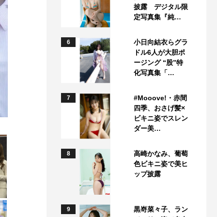
披露 デジタル限
定写真集『純…
小日向結衣らグラ
6
ドル6人が大胆ポ
ージング “股”特
化写真集「…
#Mooove!・赤間
7
四季、おさげ髪×
ビキニ姿でスレン
ダー美…
高崎かなみ、葡萄
8
色ビキニ姿で美ヒ
ップ披露
黒嵜菜々子、ラン
9