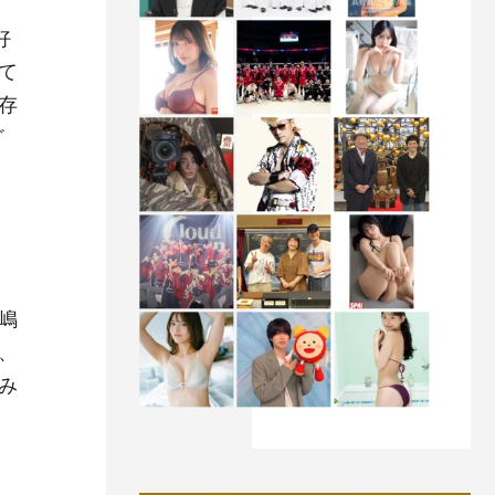
好
て
存
ざ
嶋
、
み