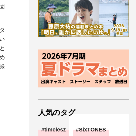
固
タ
い
と
め
厳
人気のタグ
timelesz
SixTONES