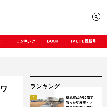
ュー
ランキング
BOOK
TV LIFE最新号
ランキング
いワ
槙原寛己が20歳で
1
買った初愛車・ソ