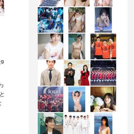
9
わ
と
覚