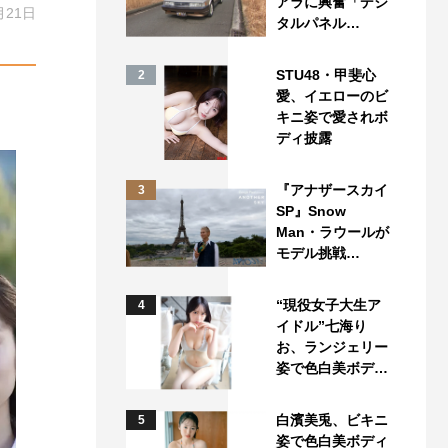
アラに興奮「デジ
月21日
タルパネル…
STU48・甲斐心
2
愛、イエローのビ
キニ姿で愛されボ
ディ披露
『アナザースカイ
3
SP』Snow
Man・ラウールが
モデル挑戦…
“現役女子大生ア
4
イドル”七海り
お、ランジェリー
姿で色白美ボデ…
白濱美兎、ビキニ
5
姿で色白美ボディ