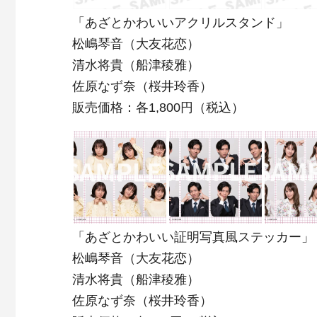
「あざとかわいいアクリルスタンド」
松嶋琴音（大友花恋）
清水将貴（船津稜雅）
佐原なず奈（桜井玲香）
販売価格：各1,800円（税込）
「あざとかわいい証明写真風ステッカー」
松嶋琴音（大友花恋）
清水将貴（船津稜雅）
佐原なず奈（桜井玲香）