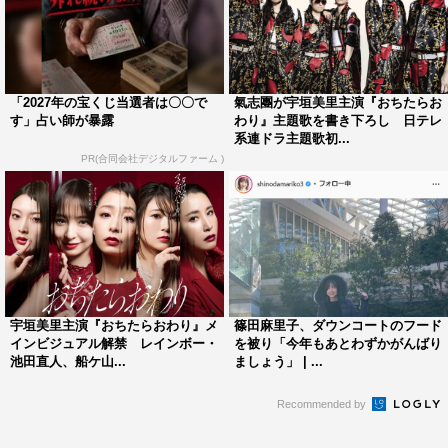
だきたいです。「自分にもこういうところがあるかも」と
共感したり、角度を変えて見ることで「自分もこうすれば
上手くやれるかも」と自分自身に置き換えて見ることがで
「2027年の宝くじ当選者は〇〇で
氣志團が宇垣美里主演『おちたらお
きる作品でもあります。ぜひ、最後まで楽しんでいただけ
す」占い師が暴露
わり』主題歌を書き下ろし 日テレ
れば幸いです。
系連ドラ主題歌初...
PR(合同会社デジタルファーム )
篠田麻里子 コメント
◆本作へのオファーを受けた際の思いをお聞かせくださ
い。
率直に「すごく楽しみだな」というワクワクした気持ちで
宇垣美里主演『おちたらおわり』メ
篠田麻里子、ダウンコートのフード
いっぱいです。私自身、原作を読んでいて非常に面白い作
インビジュアル解禁 レインボー・
を被り「今年もあとわずかがんばり
品だと思っていたので、それが映像化されることに興奮し
池田直人、船ケ山...
ましょう」 | ...
ましたし、その世界に自分も参加できることを大変嬉しく
Recommended by
思っています。