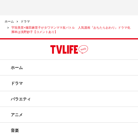
ホーム
ドラマ
宇垣美里×篠田麻里子がタワマンママ友バトル 人気漫画『おちたらおわり』ドラマ化
脚本は浅野妙子【コメントあり】
ホーム
ドラマ
バラエティ
アニメ
音楽