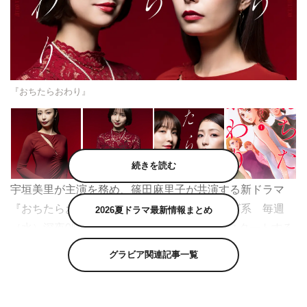
『おちたらおわり』
続きを読む
宇垣美里が主演を務め、篠田麻里子が共演する新ドラマ
『おちたらおわり』（中京テレビ・日本テレビ系 毎週
2026夏ドラマ最新情報まとめ
（水）深夜0時24分）が、7月1日（水）からスタートする
ことが決定した。
グラビア関連記事一覧
本作は、累計発行部数1000万部を超えドラマ化もされた
大ヒット作「ライフ」の漫画家・すえのぶけいこの同名人