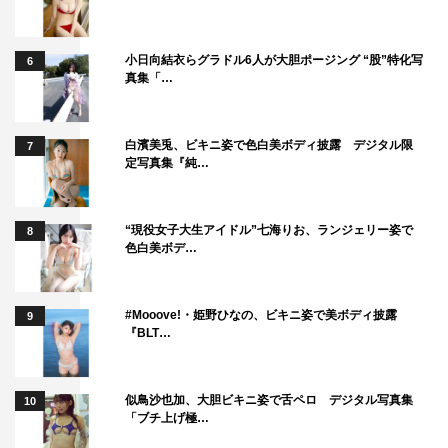
ンの方も新鮮な気持ちで楽しんでいただけると思います。
ぜひ、放送を楽しみにしていてください。
小日向結衣らグラドル6人が大胆ポージング “股”特化写
6
原作者・すえのぶけいこ コメント
真集「…
原作者のすえのぶけいこです。はじめに、今回のドラマ化
白濱美兎、ビキニ姿で色白美ボディ披露 デジタル限
7
に際しご尽力くださった関係者の皆様、主演の宇垣美里さ
定写真集『純…
ん、篠田麻里子さんをはじめとする出演者の皆様に心より
感謝申し上げます。
“現役女子大生アイドル”七海りお、ランジェリー姿で
8
原作『おちたらおわり』を一言で表すと「タワマンママ友
色白美ボデ…
バトル漫画」です。
個性豊かな5人のママとそれを取り巻くさまざまなキャラ
#Mooove!・姫野ひなの、ビキニ姿で美ボディ披露
9
クターが登場するので、映像の力によってどんな濃密なド
『BLT…
ラマが生まれるのか、今からとても楽しみにしています。
人間の二面性、嫉妬や執着など心の動きも見どころになる
似鳥沙也加、大胆ビキニ姿で舌ペロ デジタル写真集
10
と思いますので、原作を読んでくださった方も初めまして
「ブチ上げ極…
の方にも、ハラハラドキドキのストーリーを楽しんでもら