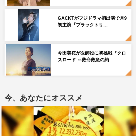
◆本作へのオファーを受けた際の思いをお聞かせくださ
い。
GACKTがフジドラマ初出演で月9
初主演『ブラックトリ…
原作の『おちたらおわり』を以前から読んでいたので、
「あの作品がドラマ化されるんだ！」という驚きと楽しみ
な気持ちが一番にありました。
今田美桜が医師役に初挑戦『クロ
同時に、原作が持つ圧倒的なパワーや、絵の力で表現され
スロード ～救命救急の約…
ている人間模様の中で生まれる情念を、どうすれば生身の
人間がそのまま伝えることができるのだろうか……と、正
直少し尻込みする部分もあります。でも最も感情移入して
読んでいた主人公の明日海ちゃんを演じられることを非常
今、あなたにオススメ
に光栄に感じています。
◆ご自身が演じられる役の印象は？
月島明日海は、念願のタワーマンションを家族で手に入
れ、引っ越してきたばかりの女性です。ですが、娘が幼稚