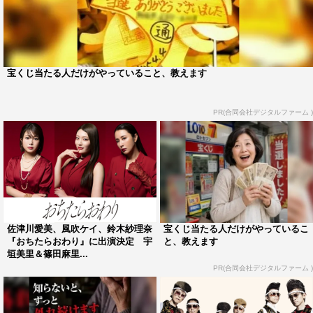
園に通い始めると、そこには過酷な人間関係が待ってい
て……。さらに最上階にはかつての因縁の相手が住んでい
るという、非常に“不憫な”状況に置かれています。
ただ、彼女は周囲に翻弄されながらも「ここだけは曲げら
宝くじ当たる人だけがやっていること、教えます
れない」という芯の強さを持っています。不器用で頑固な
ところもありますが、その譲れない信念を持っている姿が
PR(合同会社デジタルファーム )
とても格好良い。どんなにつらい状況に陥っても、人間と
しての誇りを失わない高潔な彼女を、丁寧に演じていきた
いです。
◆視聴者やファンへのメッセージをお願いします。
佐津川愛美、風吹ケイ、鈴木紗理奈
宝くじ当たる人だけがやっているこ
“タワマン・ママ友バトル”。子供が同い年、住んでいる場
『おちたらおわり』に出演決定 宇
と、教えます
所が同じ、という共通点のあまりない関係性から生まれ
垣美里＆篠田麻里...
PR(合同会社デジタルファーム )
る、ママ友同士の目に見える闘い、そして目に見えない心
理戦が繰り広げられます。
ぜひ、その様子をハラハラドキドキしながら楽しんでいた