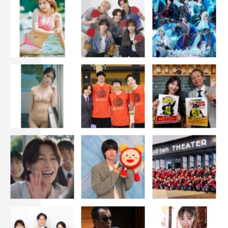
統括プロデューサー：栗田美和（CTV MID ENJIN）
チーフプロデューサー：林弘幸（CTV MID ENJIN）
プロデューサー：髙石明彦（The icon）
制作：CTV MID ENJIN
制作協力：The icon
制作著作：中京テレビ
©すえのぶけいこ／講談社 ©中京テレビ