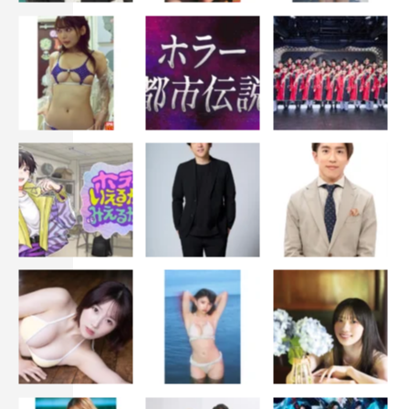
女たちの感情がむき出しになる、予測不能の展開が続くタ
ワマン×ママ友×サバイバルバトルが開幕する。
番組情報
『おちたらおわり』
中京テレビ・日本テレビ系
7月1日（水）スタート
水曜プラチナイト
毎週（水）深夜0時24分～
出演者：宇垣美里、篠田麻里子 ほか
原作：すえのぶけいこ『おちたらおわり』（講談社BE・
LOVE KC）
脚本：浅野妙子
演出：大谷健太郎、北川瞳