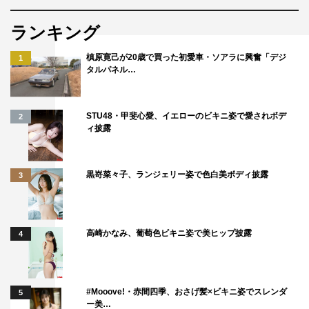
◆ご自身が演じられる役の印象は？
ランキング
真宮孔美子は、非常に上品で気品がありながら、同時にと
ても計算高く、あらゆる物事を自分のコントロール下に置
槙原寛己が20歳で買った初愛車・ソアラに興奮「デジ
1
タルパネル…
くことができる……そんな圧倒的な力を持つ女性という印
象です。
一見すると「悪役」のように映るかもしれませんが、彼女
STU48・甲斐心愛、イエローのビキニ姿で愛されボデ
2
ィ披露
ならではの人間としての弱さや脆さも持ち合わせていると
感じています。物語が進むにつれて過去の因縁も描かれて
いきますが、その根本にある寂しさや弱さを知ると、ある
黒嵜菜々子、ランジェリー姿で色白美ボディ披露
3
意味で非常に人間らしい女性だと思っています。
◆視聴者やファンへのメッセージをお願いします。
高崎かなみ、葡萄色ビキニ姿で美ヒップ披露
4
個性豊かなキャラクターたちが次々と登場し、あちこちで
熱いバトルが繰り広げられる作品です。ドラマ版では原作
とはまた少し違った展開も用意されているので、原作ファ
#Mooove!・赤間四季、おさげ髪×ビキニ姿でスレンダ
5
ー美…