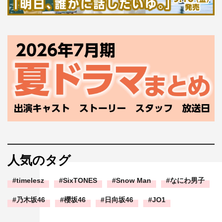
人気のタグ
timelesz
SixTONES
Snow Man
なにわ男子
乃木坂46
櫻坂46
日向坂46
JO1