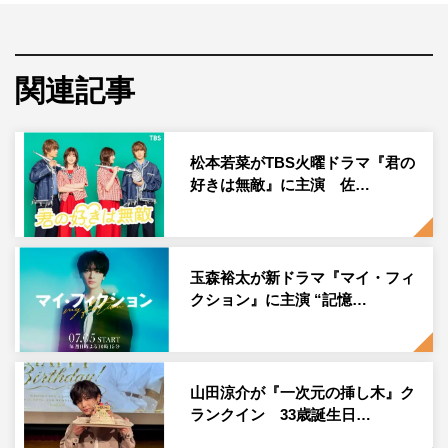
気漫画をドラマ化。新築タワーマンションを舞台に、ママ
友同士の嫉妬、裏切り、疑いが渦巻く“女たちのサバイバ
ルサスペンス”を描く。
関連記事
主演の宇垣美里が演じるのは、憧れのタワーマンションで
家族と“普通の幸せ”を築こうとする母・月島明日海。過去
松本若菜がTBS火曜ドラマ『君の
に負った心の傷を抱えながらも、娘のために前を向こうと
好きは無敵』に主演 佐…
する。その前に現れるのが、篠田麻里子演じる真宮孔美
子。二人の再会をきっかけに、穏やかな日常は静かに崩れ
始めていく。
玉森裕太が新ドラマ『マイ・フィ
脚本を手がけるのは、『大奥』シリーズや『ラスト・フレ
クション』に主演 “記憶…
ンズ』で人間の欲望や愛憎を丁寧に描いてきた浅野妙子。
きらびやかな日常の裏に潜む、醜くも美しい人間関係の崩
壊を、リアルかつスリリングに描き出す。
山田涼介が『一次元の挿し木』ク
ランクイン 33歳誕生日…
宇垣美里 コメント