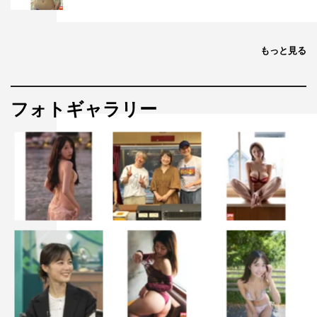
えたらうれしいです。
ストーリー
もっと見る
憧れのタワーマンションに夫と娘の3人で引っ越してきた
主人公・月島明日海（宇垣美里）。
フォトギャラリー
しかし、同じマンションで再会したのは、因縁を抱えた相
手・真宮孔美子（篠田麻里子）。
表向きは完璧なセレブママでありながら、その裏には底知
れぬ執着と策略を秘めていた。
ママ友たちを巻き込みながら、些細な違和感はやがて、不
倫、裏切り、復讐へと姿を変えていく。
一見きらびやかなタワーマンション。
しかしその内部では、階層、生活水準、家庭環境の違いが
マウントや嫉妬として噴き出していく。
誰が味方で、誰が敵なのか。
そして、いったい誰が“落ちる”のか。