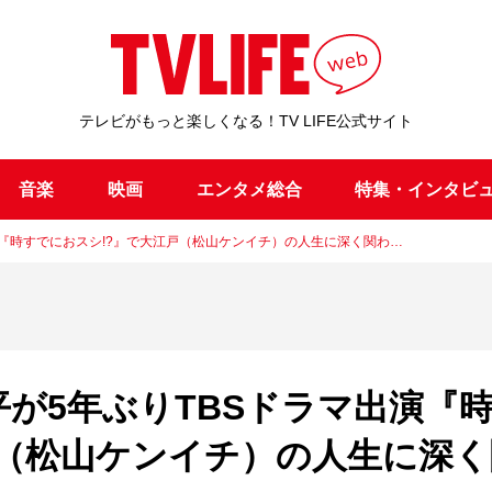
テレビがもっと楽しくなる！TV LIFE公式サイト
音楽
映画
エンタメ総合
特集・インタビ
マ出演『時すでにおスシ!?』で大江戸（松山ケンイチ）の人生に深く関わ…
山隆平が5年ぶりTBSドラマ出演『
戸（松山ケンイチ）の人生に深く