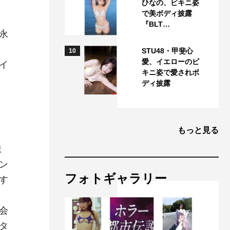
ひなの、ビキニ姿
で美ボディ披露
『BLT…
（永
STU48・甲斐心
10
愛、イエローのビ
イ
キニ姿で愛されボ
ディ披露
もっと見る
ま
ン
フォトギャラリー
す
会
タ