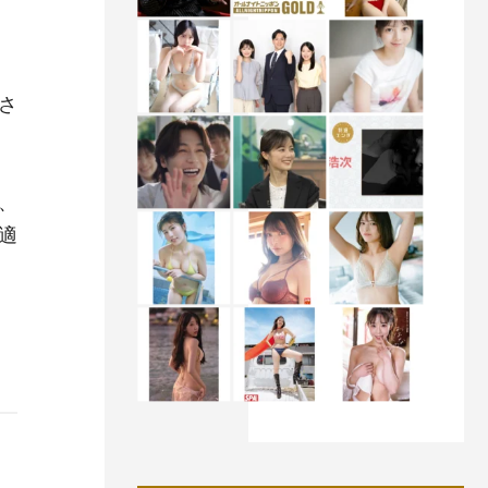
さ
、
適