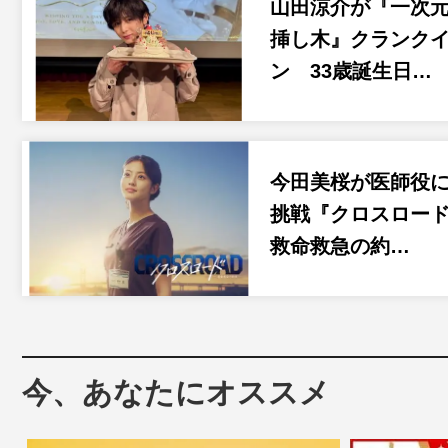
山田涼介が『一次
挿し木』クランク
ン 33歳誕生日…
今田美桜が医師役
挑戦『クロスロード
救命救急の約…
今、あなたにオススメ