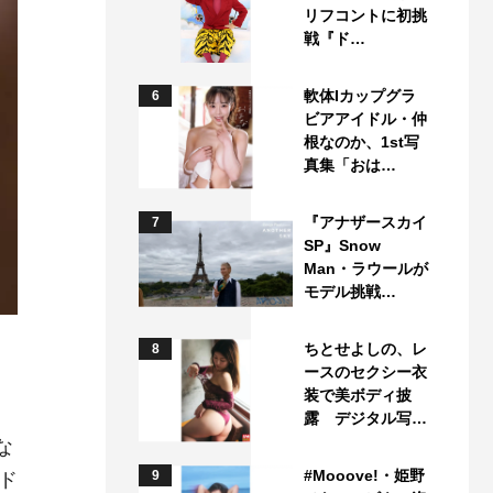
リフコントに初挑
戦『ド…
軟体Iカップグラ
6
ビアアイドル・仲
根なのか、1st写
真集「おは…
『アナザースカイ
7
SP』Snow
Man・ラウールが
モデル挑戦…
ちとせよしの、レ
8
ースのセクシー衣
装で美ボディ披
露 デジタル写…
な
#Mooove!・姫野
9
ド