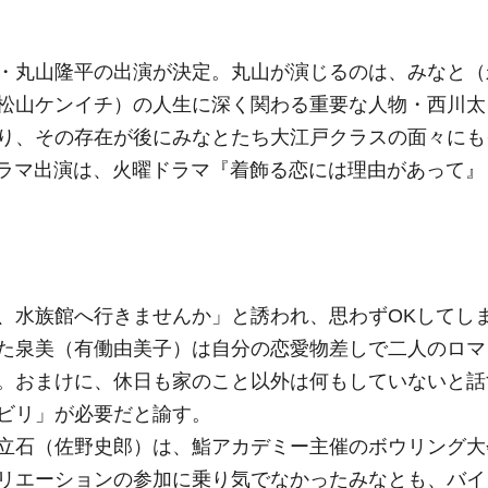
IGHT・丸山隆平の出演が決定。丸山が演じるのは、みなと
松山ケンイチ）の人生に深く関わる重要な人物・西川太
り、その存在が後にみなとたち大江戸クラスの面々にも
ドラマ出演は、火曜ドラマ『着飾る恋には理由があって』
、水族館へ行きませんか」と誘われ、思わずOKしてし
た泉美（有働由美子）は自分の恋愛物差しで二人のロマ
。おまけに、休日も家のこと以外は何もしていないと話
ビリ」が必要だと諭す。
立石（佐野史郎）は、鮨アカデミー主催のボウリング大
リエーションの参加に乗り気でなかったみなとも、バイ