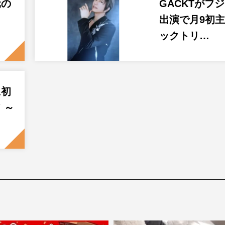
元の
GACKTがフ
イ
出演で月9初
ックトリ…
に初
 ～