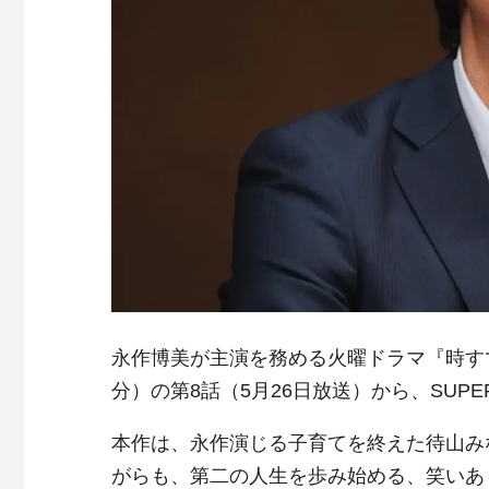
永作博美が主演を務める火曜ドラマ『時すでに
分）の第8話（5月26日放送）から、SUPE
本作は、永作演じる子育てを終えた待山みな
がらも、第二の人生を歩み始める、笑いあ