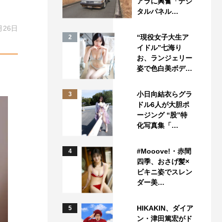
アラに興奮「デジ
タルパネル…
月26日
“現役女子大生ア
2
イドル”七海り
お、ランジェリー
姿で色白美ボデ…
小日向結衣らグラ
3
ドル6人が大胆ポ
ージング “股”特
化写真集「…
#Mooove!・赤間
4
四季、おさげ髪×
ビキニ姿でスレン
ダー美…
HIKAKIN、ダイア
5
ン・津田篤宏がド