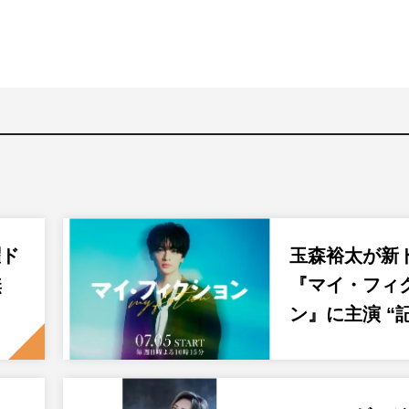
曜ド
玉森裕太が新
無
『マイ・フィ
ン』に主演 “