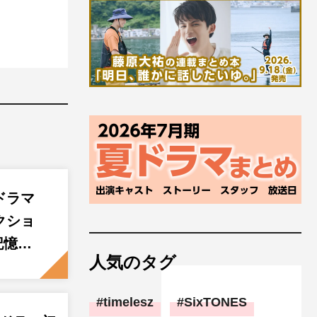
ドラマ
クショ
記憶…
人気のタグ
timelesz
SixTONES