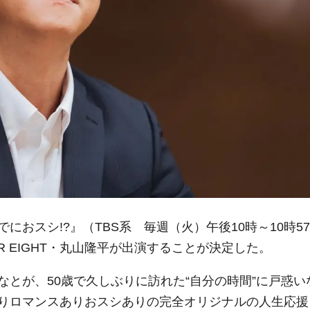
おスシ!?』（TBS系 毎週（火）午後10時～10時57
R EIGHT・丸山隆平が出演することが決定した。
とが、50歳で久しぶりに訪れた“自分の時間”に戸惑い
りロマンスありおスシありの完全オリジナルの人生応援