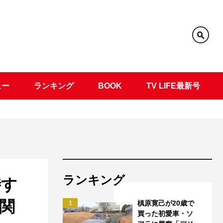
ュー
ランキング
BOOK
TV LIFE最新号
ランキング
時す
関
槙原寛己が20歳で
1
買った初愛車・ソ