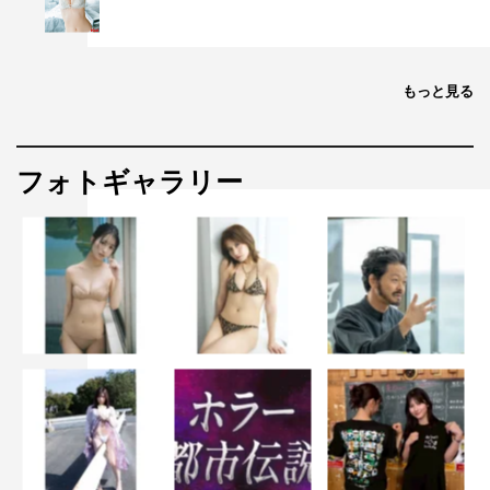
脚本：高田亮（映画『死刑にいたる病』『告白 コンフェ
ッション』『さがす』、ドラマ『恋のツキ』ほか）、清水
匡（ドラマ『正直不動産2』『僕の姉ちゃん』『街並み照
もっと見る
らすヤツら』ほか）
監督：城定秀夫（映画『悪い夏』『夜、鳥たちが啼く』、
ドラマ『ブラック・ジャック』『95』ほか）、頃安祐良
フォトギャラリー
（ドラマ『推しの殺人』『Qrosの女 スクープという名の
狂気』『MADDER』ほか）、日髙貴士（ドラマ『アンメ
ット』『プロフェッショナル』『警視庁アウトサイダー』
ほか）
チーフプロデューサー：中間利彦（読売テレビ）
プロデューサー：中山喬詞（読売テレビ）、安部祐真（読
売テレビ）、清家優輝（ファイン）、岡田健人（ファイ
ン）
制作協力：ファインエンターテイメント
制作著作：読売テレビ