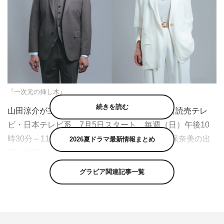
『一次元の挿し木』
続きを読む
山田涼介が主演を務める『一次元の挿し木』（読売テレ
ビ・日本テレビ系 7月5日スタート 毎週（日）午後10
時30分～11時25分）に、佐々木蔵之介、鈴木保奈美の出
2026夏ドラマ最新情報まとめ
演が決定した。
グラビア関連記事一覧
本作は、松下龍之介による2025年「このミステリーがす
ごい！」大賞 文庫グランプリ受賞の話題作を実写ドラマ
化。大洪水の日、義理の妹・七瀬紫陽を失った七瀬悠（山
田涼介）。ある日、ヒマラヤ山中で発掘された200年前の