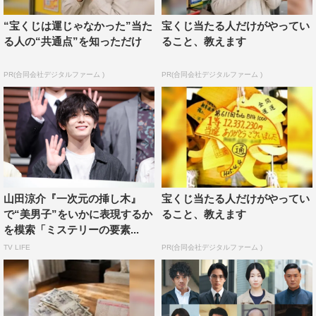
します。
“宝くじは運じゃなかった”当た
宝くじ当たる人だけがやってい
る人の“共通点”を知っただけ
ること、教えます
「次は誰が殺されるんだろう？」「いつ自分（の役）は殺
されるんだろうか？」と、ずっと危なっかしく思っていま
PR(合同会社デジタルファーム )
PR(合同会社デジタルファーム )
す（笑）。誰に裏切られるのか、既に誰に裏切られている
のかも分からない…まるで生きた心地がしない、10話通し
てそんな感じです。「そんな現場嫌やなあ」と思ったり
も…（笑）。だからこそ、現場のオフでは平和に過ごした
いです！
山田涼介『一次元の挿し木』
宝くじ当たる人だけがやってい
鈴木保奈美 コメント
で“美男子”をいかに表現するか
ること、教えます
を模索「ミステリーの要素...
◆台本を読んでみていかがでしたか？
TV LIFE
PR(合同会社デジタルファーム )
登場人物も多いですし、その登場人物たちが現在と過去そ
れぞれでさまざまな関わり方をしていることもあって複雑
で、読み応えのあるミステリー作品だなと感じました。ペ