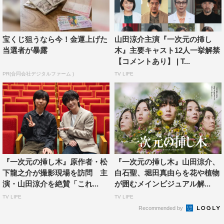
ージをめくるのがいつも少し怖くて…でも先が知りたく
て、どんどん読んでしまいます。
宝くじ狙うなら今！金運上げた
山田涼介主演『一次元の挿し
◆鈴木さん演じる仙波佳代子の役どころと、撮影で心掛け
当選者が暴露
木』主要キャスト12人一挙解禁
たいことを教えてください。
【コメントあり】 | T...
PR(合同会社デジタルファーム )
TV LIFE
とにかく世界的に有名な、その界隈ではとても尊敬されて
いる学者、ということなので！（笑）とても間に合いませ
んが、その分野の科学の世界がどんな風に広がっているの
か、少し勉強してみてから、撮影に臨もうかなと思ってい
ます。
◆『一次元の挿し木』にかける意気込みとともに、ドラマ
『一次元の挿し木』原作者・松
『一次元の挿し木』山田涼介、
を楽しみにしている視聴者へ、ひと言メッセージをお願い
下龍之介が撮影現場を訪問 主
白石聖、堀田真由らを花や植物
します。
演・山田涼介を絶賛「これ...
が囲むメインビジュアル解...
TV LIFE
TV LIFE
遺伝子やDNA、インドの謎の湖…普段なかなか目にする
Recommended by
ことのない、非常に興味深い要素がたくさん出てきますの