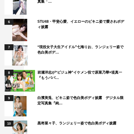
真集「…
す。凛とした佇まい、力強い眼差し、人生を懸けた覚悟。
この2人が物語を通じて、どのように変貌していくのか…
STU48・甲斐心愛、イエローのビキニ姿で愛されボデ
6
いろんな愛の形、さまざまな生き方を見せられたらと思っ
ィ披露
ています。
切なくも儚いヒューマンミステリーの世界に浸っていただ
“現役女子大生アイドル”七海りお、ランジェリー姿で
7
けますように――
色白美ボデ…
番組情報
岩瀬洋志が“ビジュ神”イケメン役で原菜乃華×堤真一
8
『一次元の挿し木』
『もうパパ…
読売テレビ・日本テレビ系
2026年7月5日スタート
白濱美兎、ビキニ姿で色白美ボディ披露 デジタル限
9
毎週（日）午後10時30分～11時25分（全10話）
定写真集『純…
出演：山田涼介、白石聖、佐々木蔵之介、鈴木保奈美
黒嵜菜々子、ランジェリー姿で色白美ボディ披露
10
原作：松下龍之介『一次元の挿し木』（宝島社）