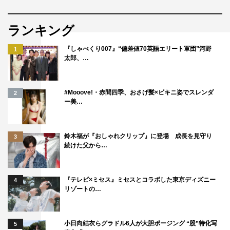
で、そういった謎の真相に迫る面、そして登場人物たちの
とても切ない心の動きの面、その組み合わせを楽しみにし
ランキング
て頂けたらいいな、と思います。
『しゃべくり007』“偏差値70英語エリート軍団”河野
1
太郎、…
中山喬詞プロデューサー（読売テレビ）コメント
この2人は、いったい何者なのか…壮大な謎解きストーリ
#Mooove!・赤間四季、おさげ髪×ビキニ姿でスレンダ
2
ーを紡ぐ大切な人物たち。
ー美…
主人公・悠の義父で巨大製薬会社の社長に佐々木蔵之介さ
ん。世界的権威の著名な科学者に鈴木保奈美さん。いつか
鈴木福が『おしゃれクリップ』に登場 成長を見守り
3
必ずご一緒させていただきたいと思っていたお二方。そん
続けた父から…
な方たちと時を同じくして。本当に光栄です。うれしい限
りです。
『テレビ×ミセス』ミセスとコラボした東京ディズニー
4
お二方に加わっていただき、物語がより一層締まりまし
リゾートの…
た。雰囲気が重厚になりました。世界観に深みが出まし
た。謎めいて魅惑的でありながらも、それぞれのプライド
小日向結衣らグラドル6人が大胆ポージング “股”特化写
5
と信念を持って前に突き進む姿は、とにかくカッコいいで