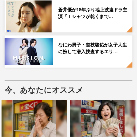
ええ加減にして」と思うくらいに何度もだまされました
（笑）。各登場人物が、いろんな思惑で動いているので、
蒼井優が18年ぶり地上波連ドラ主
演『Ｔシャツが乾くまで…
油断できないなこの台本は、と思いました。きっと視聴者
の皆さんも何度もだまされると思うので、じっくり追って
いただきたいです。
なにわ男子・道枝駿佑が女子大生
◆佐々木さん演じる七瀬京一の役どころと、撮影で心掛け
に扮して潜入捜査するエリ…
たいことを教えてください。
山田さん演じる悠の心を大きく動かしてしまう存在なのは
間違いないです。悠がすごく感情の振れ幅が大きい役で、
現在のシーンもあれば回想シーンもたくさんあって…すご
今、あなたにオススメ
く大変な役どころだなぁ、と。でも、そこがドラマの醍醐
味でもあるので、悠との関係性を大切にしながら演じてい
ければと思います。
◆『一次元の挿し木』にかける意気込みとともに、ドラマ
を楽しみにしている視聴者へ、ひと言メッセージをお願い