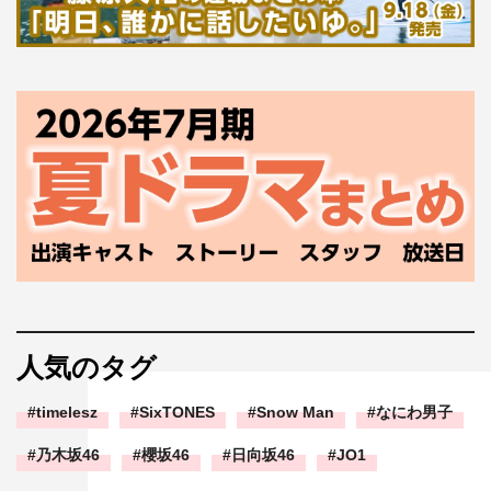
人気のタグ
timelesz
SixTONES
Snow Man
なにわ男子
乃木坂46
櫻坂46
日向坂46
JO1