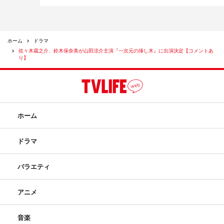
ホーム
ドラマ
佐々木蔵之介、鈴木保奈美が山田涼介主演『一次元の挿し木』に出演決定【コメントあ
り】
ホーム
ドラマ
バラエティ
アニメ
音楽