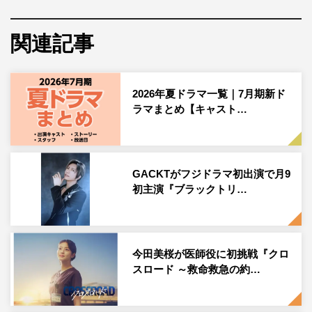
人骨が、紫陽のDNAと完全に一致。関係者たちの不可解
な死、盗まれた人骨、消えた過去の記憶…。その全てが一
関連記事
本の線でつながり、悠は過去と現在をつなぐ巨大な闇へと
踏み込んでいく。
2026年夏ドラマ一覧｜7月期新ド
このたび、新たに佐々木蔵之介、鈴木保奈美の出演が決
ラマまとめ【キャスト…
定。佐々木が演じるのは、悠の義父で大手製薬会社の代表
取締役・七瀬京一。鈴木が演じるのは、仙波は発生生物学
の世界的権威で、研究に対する強い信念を持っている仙波
GACKTがフジドラマ初出演で月9
佳代子。2人は本作が初共演となる。
初主演『ブラックトリ…
佐々木蔵之介 コメント
◆台本を読んでみていかがでしたか？
今田美桜が医師役に初挑戦『クロ
スロード ～救命救急の約…
最初、自分の役がどのようになっていくのかという情報を
一切入れずに、台本を読み進めていったのですが、「もう