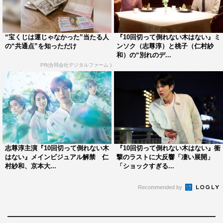
第7話では、ミンソクが副支配人の仕事に復帰。ベルマン
の制服から久しぶりのスーツ姿を見せたミンソクに「ベル
マン姿も良かったけどスーツの破壊力！」「ミンソクさん
“宝くじは運じゃなかった”当たる人
『10回切って倒れない木はない』ミ
の“共通点”を知っただけ
ンソク（志尊淳）と桃子（仁村紗
のスーツ素敵すぎ」「おかえり副支配人！」とSNSは大歓
和）の“別れのデ...
喜。支配人との仕事ぶりにも「最強のタッグになりそう」
PR(合同会社デジタルファーム )
「支配人コンビ好き」「しっかり仲良くなってて泣ける」
という声が上がった。
また、韓国語を勉強し、ミンソクに「チング（友達）」と
呼びかけるなど、ミンソクと桃子にそれぞれ親友として寄
り添いサポートする拓人に「拓人いいやつだな！」「ミン
志尊淳主演『10回切って倒れない木
『10回切って倒れない木はない』衝
タクいい関係でよかった」「拓人欠点とかないの？」と絶
はない』メインビジュアル解禁 仁
撃のラストに大反響「凄い展開」
村紗和、京本大...
「ショックすぎる...
賛の声が。ミンソクの日本の両親について尋ねる場面も
「拓人先生思い当たることがある？」「気になりすぎる」
Recommended by
と注目を集めた。
これまで幾度もミンソクと桃子の恋をかき乱してきた映里