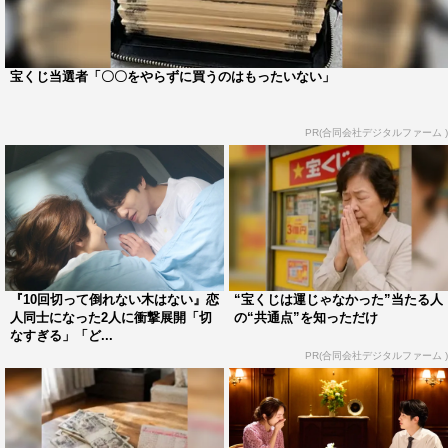
ミンソクが出て行ったことを知った桃子（仁村紗和）は、
ミンソクが残した補助金制度に関する資料と“僕はあきら
宝くじ当選者「〇〇をやらずに買うのはもったいない」
めません”のメモを見つけ、涙ながらにこども食堂を守る
決意を固める。桃子とミンソクの思いに風見（でんでん）
PR(合同会社デジタルファーム )
も心を動かされ、拓人（京本大我）もサテライト化が白紙
になったことに安堵する。
一方、映里を呼び出したミンソクは結婚を拒絶し、桃子へ
の想いをはっきりと伝える。ミンソクにしっかりと振ら
れ、診療所で風見の言葉に涙を流す映里。そして“訴訟の
『10回切って倒れない木はない』恋
“宝くじは運じゃなかった”当たる人
話はうそだった”と素直に謝罪した映里の思いを受け止
人同士になった2人に衝撃展開「切
の“共通点”を知っただけ
なすぎる」「ど...
め、ミンソクは母と兄と向き合う決意を固める。桃子に
PR(合同会社デジタルファーム )
「全てが解決したらあなたのところに戻ってきたい」とメ
ッセージを送り韓国へ向かおうとするミンソクだったが、
そこにキョンファとヒスン（キム・ドワン）が現れて…。