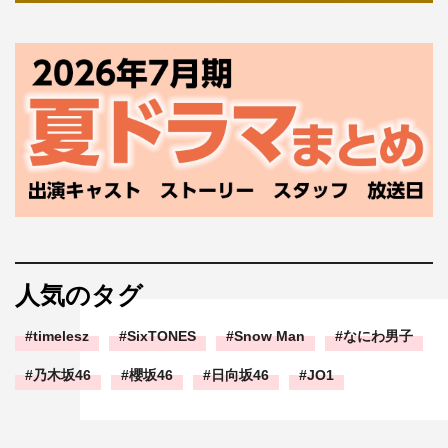
人気のタグ
timelesz
SixTONES
Snow Man
なにわ男子
乃木坂46
櫻坂46
日向坂46
JO1