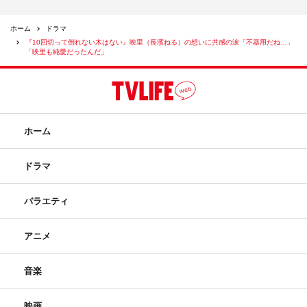
ホーム
ドラマ
『10回切って倒れない木はない』映里（長濱ねる）の想いに共感の涙「不器用だね…」
「映里も純愛だったんだ」
ホーム
ドラマ
バラエティ
アニメ
音楽
映画