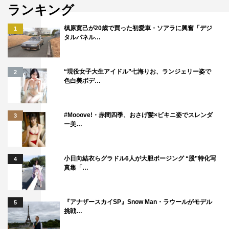
ランキング
だったが、ついにミンソクが決定的な言葉で別れを告げ
る。風見の静かな優しさが映里の心をほどき、初めて本音
槙原寛己が20歳で買った初愛車・ソアラに興奮「デジ
1
タルパネル…
を口にして涙を見せた映里の姿には「本気でミンソクが好
きなのに不器用だね…」「映里さんもつらい」「映里も純
愛だったんだ」「素直になれなかったんだね…」「おいし
“現役女子大生アイドル”七海りお、ランジェリー姿で
2
色白美ボデ…
いものはおいしい、好きなものは好き。号泣…」と共感し
て涙する視聴者が続出。
#Mooove!・赤間四季、おさげ髪×ビキニ姿でスレンダ
3
そしてミンソクが韓国へ向かおうとしたところでキョンフ
ー美…
ァ＆ヒスンが登場し、一気に緊迫するラストへ。「向こう
から乗り込んできた」「とうとう直接対決だね」「ミンソ
小日向結衣らグラドル6人が大胆ポージング “股”特化写
4
クさん負けないで！」「兄はどっちの味方!?」「楽しくな
真集「…
ってきた！」「来週どうなるの？」「また波乱起きそう」
「すごい展開になりそうだな」と、視聴者は予想外の展開
『アナザースカイSP』Snow Man・ラウールがモデル
5
に次週への期待と混乱で湧き上がった。
挑戦…