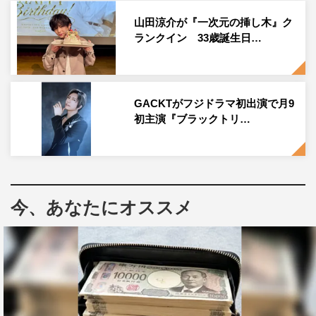
志尊淳が主演を務めるドラマ『10回切って倒れない木はな
山田涼介が『一次元の挿し木』ク
い』（日本テレビ系 毎週（日）午後10時30分）の第7話
ランクイン 33歳誕生日…
が5月24日に放送された（※以下、ネタバレを含みま
す）。
GACKTがフジドラマ初出演で月9
本作は、秋元康が企画を手掛けるオリジナルドラマ。韓国
初主演『ブラックトリ…
有数の財閥の養子となった青年と、貧しさを乗り越えて医
師になった女性が、困難に立ち向かっていく純愛ラブスト
ーリーとなっている。
東京のホテルを守るため副支配人として奮闘するミンソク
今、あなたにオススメ
（志尊淳）。そんな中、映里（長濱ねる）が「私と結婚す
ればあなたもホテルも救われる」と結婚を迫る。さらに映
里はキョンファ（キム・ジュリョン）がミンソクを横領で
訴える準備をしていると脅し、診療所にも悪評が及ぶと告
げる。みんなの大切な場所を守りたい一心で、ミンソクは
診療所を去ることに…。