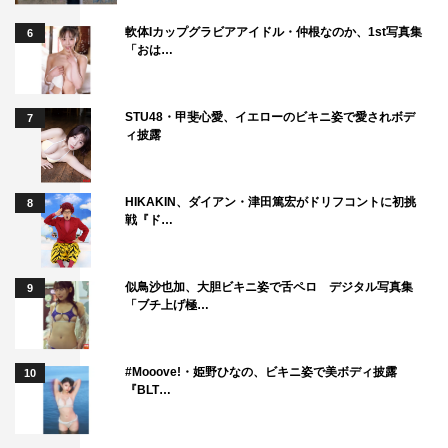
番組情報
軟体Iカップグラビアアイドル・仲根なのか、1st写真集
6
『10回切って倒れない木はない』
「おは…
日本テレビ系
毎週（日）午後10時30分
STU48・甲斐心愛、イエローのビキニ姿で愛されボデ
7
ィ披露
企画：秋元康
出演者：志尊淳、仁村紗和、京本大我、長濱ねる、矢柴俊
博、入山法子、みりちゃむ（大木美里亜）、松岡卓弥
HIKAKIN、ダイアン・津田篤宏がドリフコントに初挑
8
戦『ド…
（MATSURI）、でんでん ほか
脚本：川﨑いづみ（『地味にスゴイ！校閲ガール・河野悦
子』『ながたんと青と－いちかの料理帖－』『単身花日』
似鳥沙也加、大胆ビキニ姿で舌ペロ デジタル写真集
9
「ブチ上げ極…
『ひだまりが聴こえる』など）
音楽：はらかなこ
演出：小室直子、内田秀実
#Mooove!・姫野ひなの、ビキニ姿で美ボディ披露
10
『BLT…
チーフプロデューサー：松本京子
プロデューサー：島ノ江衣未、本多繁勝