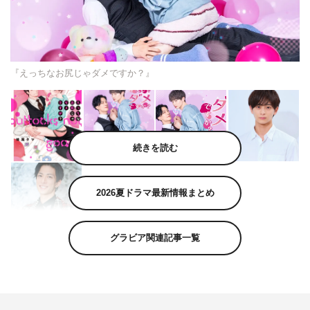
『えっちなお尻じゃダメですか？』
続きを読む
2026夏ドラマ最新情報まとめ
グラビア関連記事一覧
坂井翔と君沢ユウキがW主演を務めるBLドラマ『えっち
なお尻じゃダメですか？』（TOKYO MX 毎週（月）深
夜1時20分～1時35分）が、7月6日（月）よりスタート
し、同日よりDMM TVで独占配信されることが決定した。