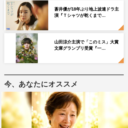
実年齢24歳と41歳と“17歳差”で本作に挑んだ坂井と君沢は
蒼井優が18年ぶり地上波連ドラ主
共にコメントを寄せ、藍之助役の坂井は「奥海さんと共に
演『Ｔシャツが乾くまで…
成長していく藍ちゃんの頑張っている姿や気持ちの葛藤な
ど、まるで天邪鬼のような性格に自然と惹かれていきまし
た。さまざまな不安、悩み、愛情をとても魅力的に表現さ
山田涼介主演で「このミス」大賞
れたすてきな作品となっています」とコメント。
文庫グランプリ受賞『一…
奥海役の君沢も「藍之助役の坂井くんが本当にすてきで、
感謝しかありません」という坂井への感謝とともに「この
作品は、年齢と立場が違う2人の、繊細な人間ドラマ。成
今、あなたにオススメ
長物語だと思っています。不器用な2人の歩む道が、あな
たの心に届くことを願っています」と語った。
本作のメガホンを取る八十島美也子監督も「藍之助の素直
で不器用で真っすぐな気持ちが、奥海の心を溶かしていく
姿がいとおしい。出演のお二人が原作をリスペクトしてい