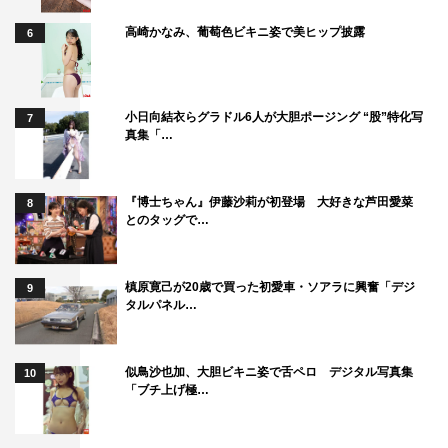
監督：八十島美也子 コメント
高崎かなみ、葡萄色ビキニ姿で美ヒップ披露
6
一言で言うと真っすぐな愛のあるストーリーだなと思いま
した。
藍之助の素直で不器用で真っすぐな気持ちが、奥海の心を
小日向結衣らグラドル6人が大胆ポージング “股”特化写
7
真集「…
溶かしていき2人が一緒に現実に向き合っていく姿がいと
おしく、すてきな恋愛物語だなと思いました。
出演者の坂井さんも君沢さんも、最初にお会いした時には
『博士ちゃん』伊藤沙莉が初登場 大好きな芦田愛菜
8
とのタッグで…
原作を全て勉強しており、原作をリスペクトしている姿を
見て、「このドラマはすてきな作品になるな」と感じまし
た。
槙原寛己が20歳で買った初愛車・ソアラに興奮「デジ
9
原作同様にドラマの藍之助と奥海、登場人物を愛し寄り添
タルパネル…
い応援していただけると幸いです！
似鳥沙也加、大胆ビキニ姿で舌ペロ デジタル写真集
10
原作：鳩屋タマ コメント
「ブチ上げ極…
ある日、担当さんから連絡が入りました。