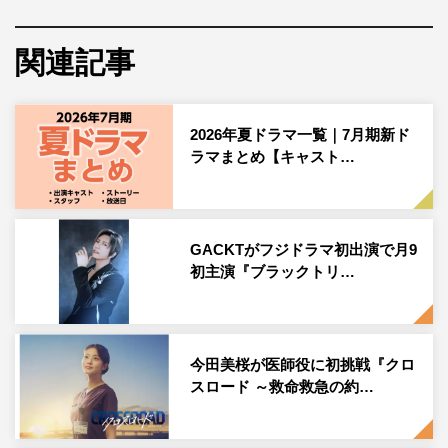
原作は、鳩屋タマによる同名コミック（海王社）。最新7
関連記事
巻でシリーズ累計190万部を突破するなど、BLファンの間
で圧倒的な支持を集める話題作が初めて実写映像化され
る。
2026年夏ドラマ一覧｜7月期新ド
ラマまとめ【キャスト…
痴漢から助けてくれた年上の男に惹かれていく、素直で不
器用な大学生・日崎藍之助役には、『彼のいる生活』
（TOKYO MX）でのW主演や、『高良くんと天城くん』
『墜落JKと廃人教師』（ともにMBS）、『ジャンヌの裁
GACKTがフジドラマ初出演で月9
初主演『ブラックトリ…
き』（テレ東系）などの話題作へ出演が続く坂井翔。
藍之助を助けた縁から彼と惹かれ合う訳ありイケオジ社
長・奥海英明役には、俳優生活20周年を迎え数々の舞台や
今田美桜が医師役に初挑戦『クロ
ドラマで活躍する一方、現在は「40歳からアイドル！」を
スロード ～救命救急の約…
キャッチコピーに健康センターなどで歌謡アイドル活動も
スタートさせた君沢ユウキ。