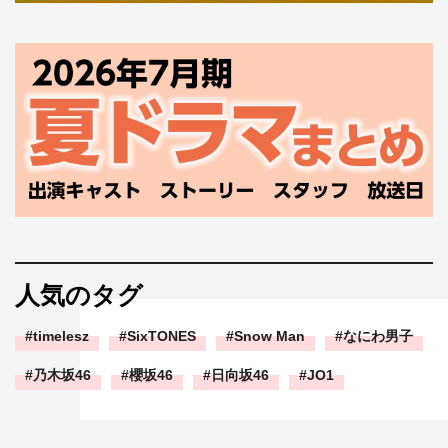
人気のタグ
timelesz
SixTONES
Snow Man
なにわ男子
乃木坂46
櫻坂46
日向坂46
JO1