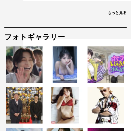
「えっちなお尻じゃダメですか？がドラマになります」そ
れに対し「えっちなお尻じゃダメですかがドラマになりま
もっと見る
す？？？」とオウム返ししてしまうぐらい驚きました。
本当に良いんですか大丈夫ですかと震えながら担当さんと
フォトギャラリー
撮影現場に伺いましたら本当にいたんです、藍之助が、奥
海が、存在してました。
今も驚いたままですが、放送日を指折り数えています。
あのしぐさ、あの言葉、あの抱擁がリアルで見られるなん
て、まだ信じられません。
ぷるぷる震えつつ「尊い…！」を一生言いながらドラマを
楽しみにしております。
番組情報
『えっちなお尻じゃダメですか？』
TOKYO MX
2026年7月6日（月）スタート