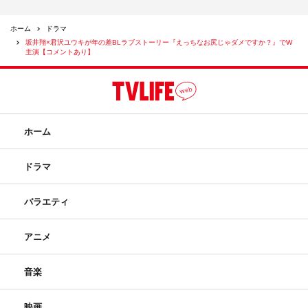
ホーム
ドラマ
坂井翔×君沢ユウキが年の差BLラブストーリー『えっちなお尻じゃダメですか？』でW
主演【コメントあり】
ホーム
ドラマ
バラエティ
アニメ
音楽
映画