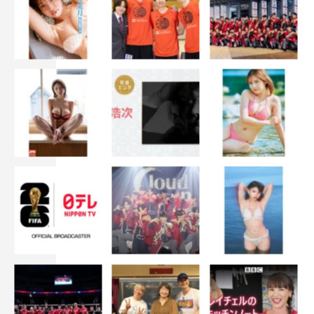
イベント情報
ドラマ『えっちなお尻じゃダメですか？』 第1話先行上映
イベント
日程：2026年6月21日（日）午後1時開場/1時版開演（イ
ベント時間は約80分を予定）
会場：HADO ARENA お台場 グランドステージ（東京都港
区台場1-7-1 アクアシティお台場東5F）
イベント内容：第1話上映、トークショー、質問コーナ
ー、お客様をお見送り
チケット価格：5,500円（税込）※全席指定席、別途ドリ
ンク代600円（税込）
チケット販売期間：2026年5月30日（土）10時～6月20日
（土）午後11時59分（先着販売）
チケット販売URL：
https://t-dv.com/eT1C0t94rSlI4mimit36