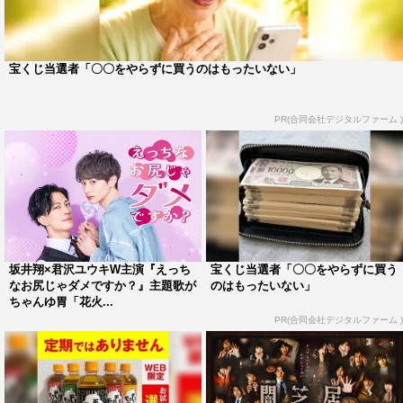
る姿を見て、すてきな作品になるなと感じました」と2人
の真摯な役作りに太鼓判。
さらに、撮影現場を訪れたという原作者の鳩屋タマは「本
宝くじ当選者「〇〇をやらずに買うのはもったいない」
当にいたんです、藍之助が、奥海が、存在してました。あ
のしぐさ、あの言葉、あの抱擁がリアルで見られるなん
PR(合同会社デジタルファーム )
て、まだ信じられません」と実写化のクオリティーを絶
賛。「ぷるぷる震えつつ『尊い…！』を一生言いながらド
ラマを楽しみにしております」と、大きな期待を寄せた。
また、DMM TVで独占配信される本編は“配信版”として、
二人の関係性がより深く描かれるシーンにおいて、思わず
坂井翔×君沢ユウキW主演『えっち
宝くじ当選者「〇〇をやらずに買う
ドキッとしてしまう親密なカットを少し長く楽しめる仕様
なお尻じゃダメですか？』主題歌が
のはもったいない」
ちゃんゆ胃「花火...
となっている。
PR(合同会社デジタルファーム )
ドラマの配信開始に先駆け、キャストが登壇する第1話先
行上映イベントの開催も決定。本編の上映に加え、トーク
ショーや質問コーナーも実施する特別なイベントとなる。