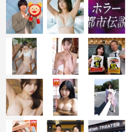
毎週（月）深夜1時20分～1時35分
TVerで見逃し配信あり
DMM TV
2026年7月6日（月）深夜1時20分より独占配信スタート
出演：坂井翔、君沢ユウキ
原作：鳩屋タマ「えっちなお尻じゃダメですか？」海王社
監督：八十島美也子
脚本：潮路奈和
製作著作：「えっちなお尻じゃダメですか？」製作委員会
制作プロダクション：MinyMixCreati部
エグゼクティブプロデューサー：伊藤和宏
プロデューサー：荻島達、照井健、菅谷みにいEIKI
インティマシーコーディネイター：西山ももこ
©「えっちなお尻じゃダメですか？」製作委員会