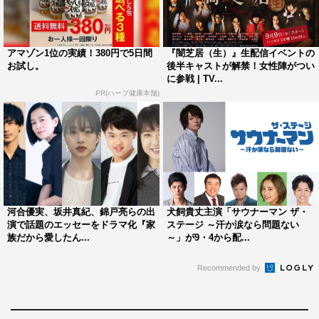
坂井翔 コメント
アマゾン1位の実績！380円で5日間
『闇芝居（生）』生配信イベントの
出演のお話を頂いたとき、タイトルのインパクトに衝撃を
お試し。
後半キャストが解禁！女性陣がつい
に参戦 | TV...
受けました。一体どんな作品なんだろう。どう実写化する
PR(ハーブ健康本舗)
のだろうと。
台本を読んでみると、1ページ目からびっくりさせられた
のを今でも覚えています。
今回、日崎藍之助役を演じさせていただくということで、
こんなかわいい男の子いるの!?という印象でしたが、どう
演じようかと読み進めていくと、奥海さんと共に成長して
河合優実、坂井真紀、錦戸亮らの出
犬飼貴丈主演「サウナーマン ザ・
いく藍ちゃんの頑張っている姿や気持ちの葛藤など、まる
演で話題のエッセーをドラマ化『家
ステージ ～汗か涙なら問題ない
族だから愛したん...
～」が9・4から配...
で天邪鬼のような性格に自然と惹かれていきました。
そんな藍ちゃんを、八十島監督を筆頭にキャスト・スタッ
Recommended by
フ全員が一丸となり作り上げて行きました。
さまざまな不安、悩み、愛情をとても魅力的に表現された