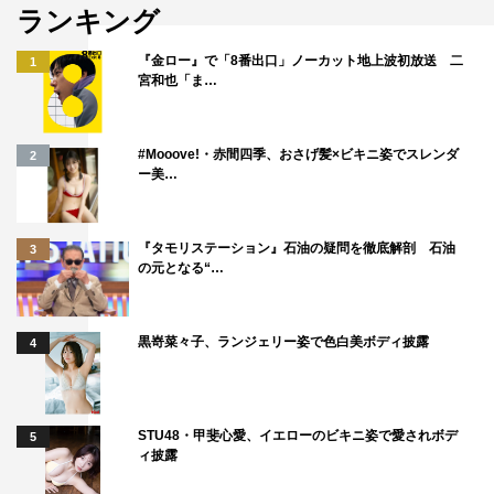
すてきな作品となっていると思います。
ランキング
君沢ユウキ コメント
『金ロー』で「8番出口」ノーカット地上波初放送 二
1
宮和也「ま…
奥海英明役を演じさせていただきます、君沢ユウキです。
このたびは光栄な機会をいただき、大変幸せな撮影時間で
#Mooove!・赤間四季、おさげ髪×ビキニ姿でスレンダ
2
した。
ー美…
撮影は早朝から夜遅くまで連日続きましたが、だからこそ
生まれたスタッフの皆様とのチームワークも、まさに一
『タモリステーション』石油の疑問を徹底解剖 石油
3
丸。忘れ難い宝物です。
の元となる“…
何よりも、藍之助役の坂井くんが本当に素敵で、感謝しか
ありません。その魅力を相方として引き出せていたらうれ
黒嵜菜々子、ランジェリー姿で色白美ボディ披露
4
しいです。
この作品は、年齢と立場が違う2人の、繊細な人間ドラ
マ。成長物語だと思っています。不器用な2人の歩む道
STU48・甲斐心愛、イエローのビキニ姿で愛されボデ
5
が、あなたの心に届くことを願っています。
ィ披露