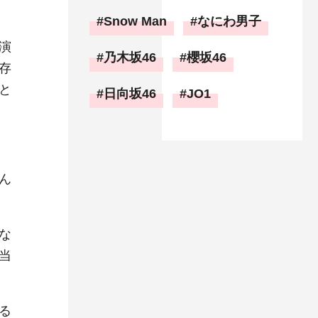
Snow Man
なにわ男子
演
乃木坂46
櫻坂46
存
と
日向坂46
JO1
ん
な
当
る