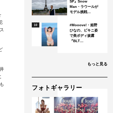
SP』Snow
Man・ラウールが
モデル挑戦…
を
犯
#Mooove!・姫野
10
ス
ひなの、ビキニ姿
で美ボディ披露
『BLT…
ど
もっと見る
井
に
も
フォトギャラリー