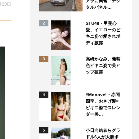
アラに興奮「デジ
月29日
タルパネル…
STU48・甲斐心
2
愛、イエローのビ
キニ姿で愛されボ
ディ披露
高崎かなみ、葡萄
3
色ビキニ姿で美ヒ
ップ披露
#Mooove!・赤間
4
四季、おさげ髪×
ビキニ姿でスレン
ダー美…
小日向結衣らグラ
5
ドル6人が大胆ポ