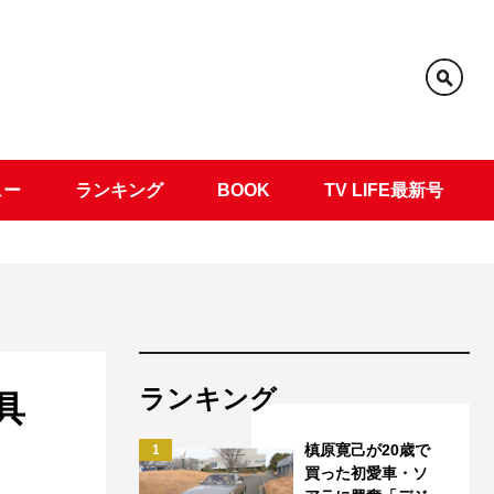
ュー
ランキング
BOOK
TV LIFE最新号
ランキング
具
槙原寛己が20歳で
1
買った初愛車・ソ