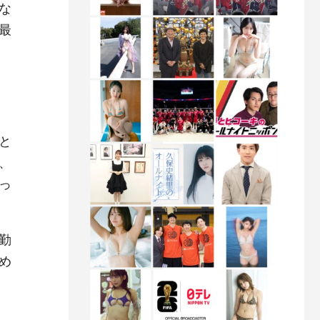
な
最
と
、
っ
勤
め