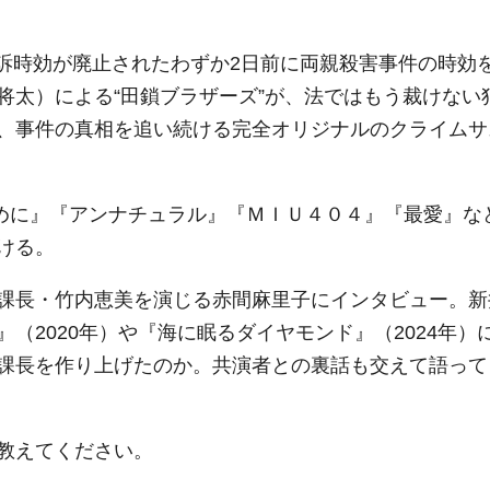
の公訴時効が廃止されたわずか2日前に両親殺害事件の時効
将太）による“田鎖ブラザーズ”が、法ではもう裁けない
、事件の真相を追い続ける完全オリジナルのクライムサ
めに』『アンナチュラル』『ＭＩＵ４０４』『最愛』な
ける。
課長・竹内恵美を演じる赤間麻里子にインタビュー。新
（2020年）や『海に眠るダイヤモンド』（2024年）
課長を作り上げたのか。共演者との裏話も交えて語って
教えてください。