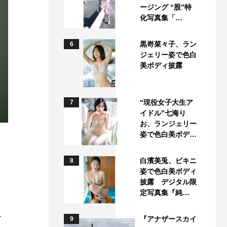
ージング “股”特
化写真集「…
黒嵜菜々子、ラン
6
ジェリー姿で色白
美ボディ披露
“現役女子大生ア
7
イドル”七海り
お、ランジェリー
姿で色白美ボデ…
白濱美兎、ビキニ
8
姿で色白美ボディ
披露 デジタル限
定写真集『純…
子
『アナザースカイ
9