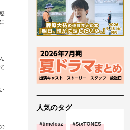
感
に
ん
て
い
人気のタグ
timelesz
SixTONES
の