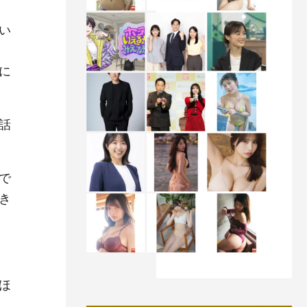
い
に
話
で
き
ほ