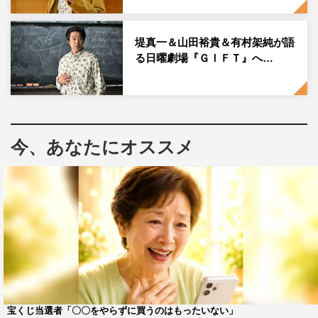
でも観戦していた競技の一つだったという櫻井が、物語を
どう彩ってくれるのか注目だ。
堤真一＆山田裕貴＆有村架純が語
る日曜劇場『ＧＩＦＴ』へ…
櫻井翔 コメント
長年取材だけでなくプライベートでも観戦をさせていただ
いていた競技の一つでしたので、参加することができ、う
れしかったです。
今、あなたにオススメ
作品がクランクインしてから時間もたっていたので、そこ
に入っていくのは緊張しましたが、以前ご一緒した監督や
スタッフの方たちもいたので楽しく撮影できました。主演
の堤さんとお芝居では初めてご一緒することができたので
うれしかったですし、とても充実した時間になりました。
作品終盤のまたひとつ壁となるような緊迫感のあるシーン
に参加させていただきましたので、ぜひ楽しみにしていた
だけたらと思います。
宝くじ当選者「〇〇をやらずに買うのはもったいない」