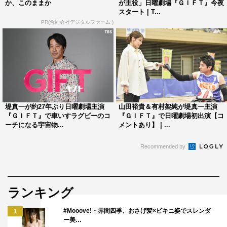
か、このままか
が主役」日曜劇場『ＧＩＦＴ』今夜
TBS系
スタート | T...
PR(合同会社デジタルファーム )
毎週（日）午後9時～9時54分
©TBS
堤真一が約27年ぶり日曜劇場主演
山田裕貴＆有村架純が堤真一主演
『ＧＩＦＴ』で車いすラグビーのコ
『ＧＩＦＴ』で日曜劇場初出演【コ
ーチになる宇宙物...
メントあり】 | ...
2026年春ドラマ
春ドラマ
Recommended by
ランキング
#Mooove!・赤間四季、おさげ髪×ビキニ姿でスレンダ
1
ー美…