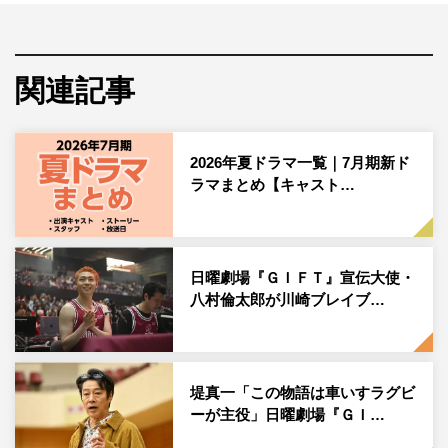
気で心と身体をぶつけ合うことで仲間、家族の大切さ、そ
して愛を知っていく絆と再生の物語。完全オリジナルスト
関連記事
ーリーで脚本は金沢知樹が担当する。
このたび、最終章に櫻井翔の出演が決定。主演の堤とは初
共演となり、TBSドラマへの出演は、自身初となる政治家
2026年夏ドラマ一覧｜7月期新ド
役を務めた『笑うマトリョーシカ』（2024年）以来、約2
ラマまとめ【キャスト…
年ぶり。
櫻井が演じるのは、日本車いすラグビー協会の理事長・柳
日曜劇場『ＧＩＦＴ』宣伝大使・
原俊二。堤演じる伍鉄と柳原の緊迫感のあるシーンに期待
八村倫太郎が川崎ブレイブ…
が高まる。
櫻井は東京2020パラリンピックのNHKのスペシャルナビ
ゲーターや、車いすバスケットボールを題材にしたドラマ
堤真一「この物語は車いすラグビ
で選手役を務めるなど、パラスポーツと深く関わってき
ーが主役」日曜劇場『ＧＩ…
た。車いすラグビーは、長年取材だけでなくプライベート