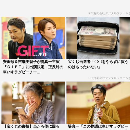
第8話（5月31日（日）放送）あらすじ
PR(合同会社デジタルファーム )
以前、ブラックホールに関する研究を伍鉄（堤真一）に完
全否定され闇に落とされたポストドクター（博士研究員）
の宗像（宮﨑優）が、伍鉄の行為を雑誌社に訴えた。人香
（有村架純）は記事を取り下げるよう宗像に頼むが、伍鉄
がブルズを辞めることが条件だと言われる。同じ頃、涼
（山田裕貴）は練習に集中できないでいた。医師からある
安田顕＆吉瀬美智子が堤真一主演
宝くじ当選者「〇〇をやらずに買う
『ＧＩＦＴ』に出演決定 正反対の
のはもったいない」
病気の可能性を告げられたためだ。さらに、キャサリン
車いすラグビーチー...
（円井わん）は出産の夢と車いすラグビー継続の間で心が
PR(合同会社デジタルファーム )
揺れ、圭二郎（本田響矢）は谷口（細田佳央太）には及ば
ない自身のパフォーマンスに悔しさをにじませる。それぞ
れの前にたちはだかる困難。彼らはどう乗り越えるのか。
番組情報
【宝くじの裏技】当たる側に回る
堤真一「この物語は車いすラグビー
日曜劇場『ＧＩＦＴ』