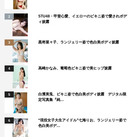
STU48・甲斐心愛、イエローのビキニ姿で愛されボデ
2
ィ披露
黒嵜菜々子、ランジェリー姿で色白美ボディ披露
3
高崎かなみ、葡萄色ビキニ姿で美ヒップ披露
4
白濱美兎、ビキニ姿で色白美ボディ披露 デジタル限
5
定写真集『純…
“現役女子大生アイドル”七海りお、ランジェリー姿で
6
色白美ボデ…