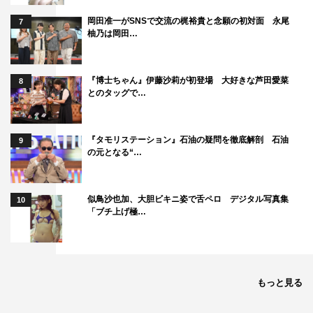
岡田准一がSNSで交流の梶裕貴と念願の初対面 永尾
7
柚乃は岡田…
『博士ちゃん』伊藤沙莉が初登場 大好きな芦田愛菜
8
とのタッグで…
『タモリステーション』石油の疑問を徹底解剖 石油
9
の元となる“…
似鳥沙也加、大胆ビキニ姿で舌ペロ デジタル写真集
10
「ブチ上げ極…
もっと見る