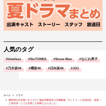
人気のタグ
timelesz
SixTONES
Snow Man
なにわ男子
乃木坂46
櫻坂46
日向坂46
JO1
ホーム
ドラマ
櫻井翔が日本車いすラグビー協会理事長役で日曜劇場『ＧＩＦＴ』に出演決定 堤真一
と初共演「とても充実した時間になりました」