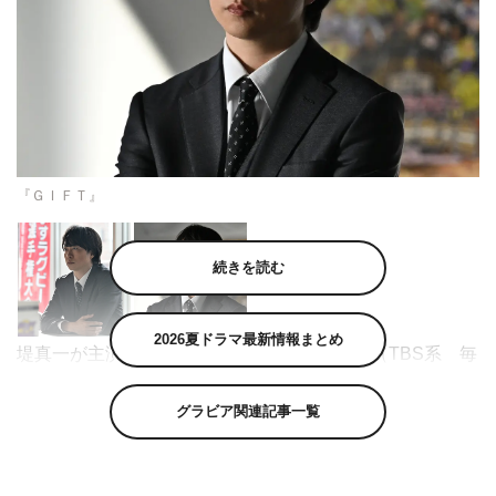
『ＧＩＦＴ』
続きを読む
2026夏ドラマ最新情報まとめ
堤真一が主演を務める日曜劇場『ＧＩＦＴ』（TBS系 毎
週（日）午後9時～9時54分）の最終章に、櫻井翔の出演
グラビア関連記事一覧
が決定した。
本作は、パラスポーツである車いすラグビーを舞台に、弱
小チームに立ちはだかる難問の答えを導き出しながら、本