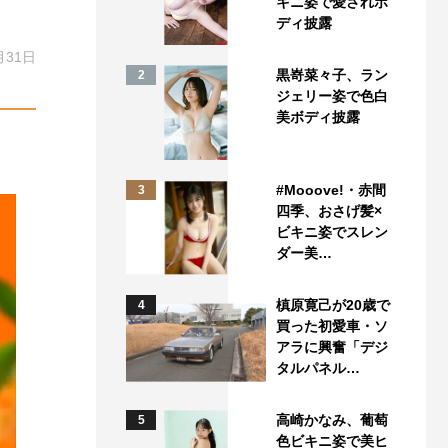
キニ姿で愛されボ
ディ披露
月31日
黒嵜菜々子、ラン
2
ジェリー姿で色白
美ボディ披露
#Mooove!・赤間
3
四季、おさげ髪×
ビキニ姿でスレン
ダー美…
槙原寛己が20歳で
4
買った初愛車・ソ
アラに興奮「デジ
タルパネル…
高崎かなみ、葡萄
5
色ビキニ姿で美ヒ