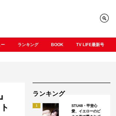
ュー
ランキング
BOOK
TV LIFE最新号
ランキング
』
ント
STU48・甲斐心
1
愛、イエローのビ