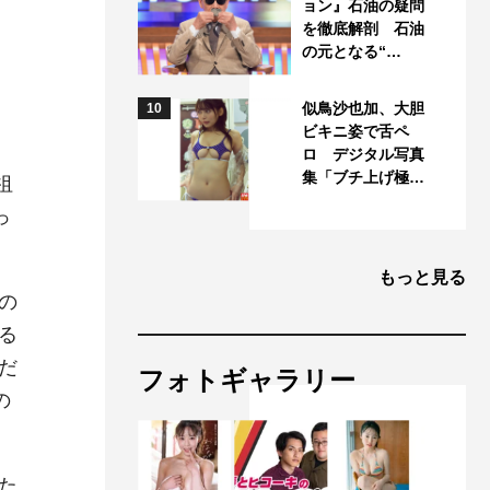
ョン』石油の疑問
を徹底解剖 石油
の元となる“…
似鳥沙也加、大胆
10
ビキニ姿で舌ペ
ロ デジタル写真
集「ブチ上げ極…
祖
っ
もっと見る
の
る
だ
フォトギャラリー
の
た