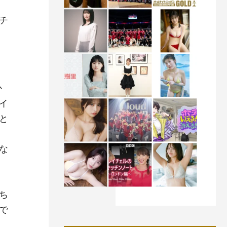
ウ
チ
か
イ
と
な
ち
で
、