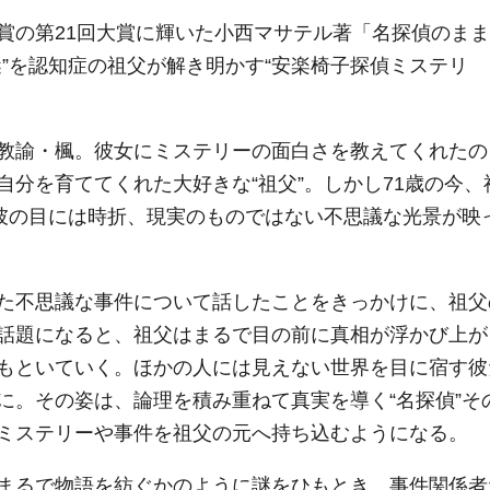
賞の第21回大賞に輝いた小西マサテル著「名探偵のまま
”を認知症の祖父が解き明かす“安楽椅子探偵ミステリ
教諭・楓。彼女にミステリーの面白さを教えてくれたの
分を育ててくれた大好きな“祖父”。しかし71歳の今、
、彼の目には時折、現実のものではない不思議な光景が映
た不思議な事件について話したことをきっかけに、祖父
話題になると、祖父はまるで目の前に真相が浮かび上が
もといていく。ほかの人には見えない世界を目に宿す彼
に。その姿は、論理を積み重ねて真実を導く“名探偵”そ
ミステリーや事件を祖父の元へ持ち込むようになる。
まるで物語を紡ぐかのように謎をひもとき、事件関係者