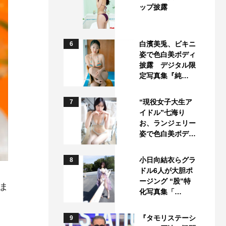
ップ披露
白濱美兎、ビキニ
6
姿で色白美ボディ
披露 デジタル限
定写真集『純…
“現役女子大生ア
7
イドル”七海り
お、ランジェリー
姿で色白美ボデ…
小日向結衣らグラ
8
ドル6人が大胆ポ
ージング “股”特
ま
化写真集「…
『タモリステーシ
9