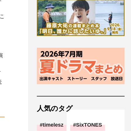
こ
演
て
読
人気のタグ
timelesz
SixTONES