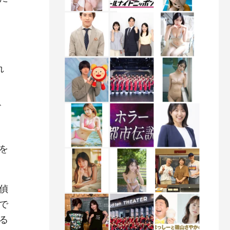
と
れ
ビ
を
偵
で
る