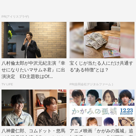
んで観ていただけたらうれしいです！
PR(アイリスプラザ)
監督・山浦未陽 コメント
幸せになりたい。その願いはいつも不格好で、ちぐはぐ
で、時に誰かを傷つけてしまう。マサムネも、モモカも、
〇〇子も、自分なりの幸せに向かって一生懸命転んでい
く。そんな姿を裁かず、キャストやスタッフの皆さんと一
八村倫太郎が中沢元紀主演『幸
宝くじが当たる人にだけ共通す
せになりたいマサムネ君』に出
る“ある特徴”とは？
緒にたくさん転びながら、丁寧に撮りたいと思っていま
演決定 ED主題歌はOf...
す。よろしくお願いいたします。
TV LIFE
PR(合同会社デジタルファーム )
脚本・武田雄樹 コメント
『幸せになりたいマサムネ君』の脚本を担当しました武田
です。原作を読んだ時、登場人物の誰に感情移入するかで
自分という人間を測られているかのような、ゾクゾクする
八神慶仁郎、コムドット・悠馬
アニメ映画「かがみの孤城」追
感覚をおぼえました。きっとドラマを見てくださる方々