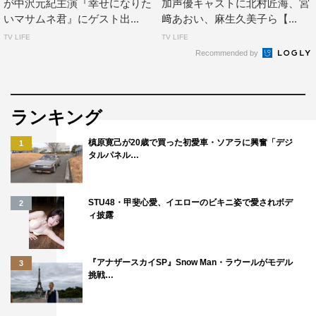
が中沢元紀主演『幸せになりた
加声優キャストに北村匠海、宮
も、自分を投影してしまう誰かが見つかるのではないかと
いマサムネ君』にゲスト出...
﨑あおい、麻生久美子ら【...
思います。人間は、弱いし、ズルいし、どうしようもな
TV LIFE
TV LIFE
い。だけど、それでも幸せになりたいと願わずにはいられ
Recommended by
ない。そんなマサムネ君をはじめとする登場人物たちの、
一筋縄ではいかない人間模様をぜひご覧ください。僕も幸
ランキング
せになりたいです。
槙原寛己が20歳で買った初愛車・ソアラに興奮「デジ
番組情報
1
タルパネル…
ドラマイズム『幸せになりたいマサムネ君』
2026年7月7日（火）スタート
STU48・甲斐心愛、イエローのビキニ姿で愛されボデ
2
ィ披露
MBS
毎週（火）深夜0時59分～
『アナザースカイSP』Snow Man・ラウールがモデル
3
挑戦…
TBS
毎週（火）深夜1時26分～