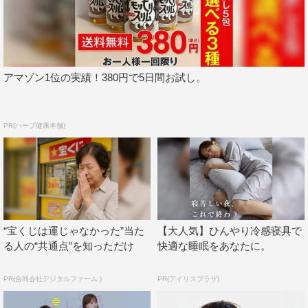
で』『クラスメイトの女子、全員好きでした』『君が死刑
になる前に』などを手掛けた武田雄樹が担当する。
また、マサムネが顔の見えない2人の女性に囲まれる意味
深なティザービジュアルも解禁。周りには、マサムネが胸
アマゾン1位の実績！380円で5日間お試し。
のうちに秘める想いがつらつらとつづられていて…。
ティザービジュアルを担当したのは、東京藝術大学美術学
PR(ハーブ健康本舗)
部デザイン科卒業後、デザイン会社での経験を経て独立
し、『ちるらん』『推しの子』『田鎖ブラザーズ』などの
ビジュアルを手掛けたアートデザイナーの吉良進太郎。
中沢元紀 コメント
“宝くじは運じゃなかった”当た
【大人気】ひんやり冷感寝具で
初めて原作と脚本を読んだ時、10年付き合っている恋人が
る人の“共通点”を知っただけ
快適な睡眠をあなたに。
いるのに浮気をするマサムネ君に「クズだなぁ、」と思い
ました。
PR(合同会社デジタルファーム )
PR(アイリスプラザ)
でも、間違った選択をしてしまうマサムネ君の根底にある