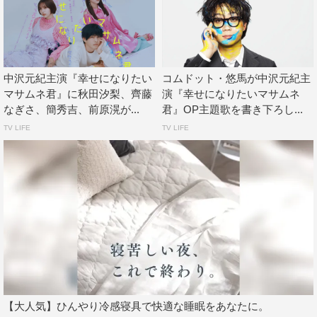
自信のなさと未熟さ、他人と比べてしまう気持ちには、共
感できる部分がありました。
そんな人間の弱さを細かく、リアルに描いた作品です。
僕自身、初挑戦の役柄なので、すてきなキャスト・スタッ
中沢元紀主演『幸せになりたい
コムドット・悠馬が中沢元紀主
フの皆さんと一緒に、本当の幸せを求めもがいていくマサ
マサムネ君』に秋田汐梨、齊藤
演『幸せになりたいマサムネ
なぎさ、簡秀吉、前原滉が...
君』OP主題歌を書き下ろし...
ムネ君に寄り添いながら、丁寧につくっていけたらと思っ
TV LIFE
TV LIFE
ています。
原作・ヨネマイ コメント
『幸せになりたいマサムネ君』ドラマ化、本当にありがと
うございます！
俳優陣の皆さんがカッコよく＆かわいく、魅力たっぷりに
映像化してくださると思うのでファンの皆様にも喜んでい
ただけると思っています。
視聴者の皆さんが、自分の恋愛や人生を思い出して、共感
【大人気】ひんやり冷感寝具で快適な睡眠をあなたに。
したり懐かしんだり、一緒に反省したり…しながら、楽し