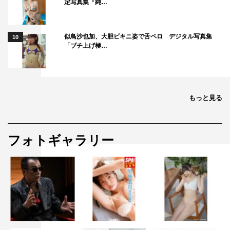
定写真集『純…
©「幸せになりたいマサムネ君」製作委員会・MBS
似鳥沙也加、大胆ビキニ姿で舌ペロ デジタル写真集
10
「ブチ上げ極…
もっと見る
2026年夏ドラマ
夏ドラマ
フォトギャラリー