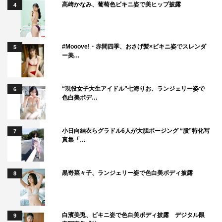
高崎かなみ、葡萄色ビキニ姿で美ヒップ披露
4
CBC
毎週（火）深夜1時20分～
HBC
#Mooove!・赤間四季、おさげ髪×ビキニ姿でスレンダ
5
ー美…
毎週（火）深夜1時29分～
RKB
“現役女子大生アイドル”七海りお、ランジェリー姿で
6
毎週（火）深夜1時28分～
色白美ボデ…
主演：中沢元紀
監督：山浦未陽
小日向結衣らグラドル6人が大胆ポージング “股”特化写
7
真集「…
脚本：武田雄樹
原作：ヨネマイ『幸せになりたいマサムネ君』（文藝春
秋）
黒嵜菜々子、ランジェリー姿で色白美ボディ披露
8
制作プロダクション：DOTS&LINE
共同制作：NEWTOWN inc.
製作：「幸せになりたいマサムネ君」製作委員会・MBS
白濱美兎、ビキニ姿で色白美ボディ披露 デジタル限
9