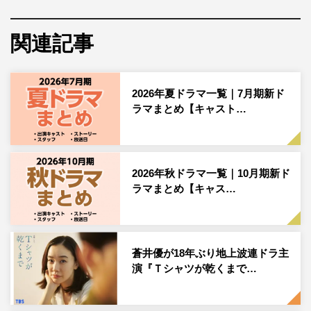
『幸せになりたいマサムネ君』
関連記事
2026年夏ドラマ一覧｜7月期新ド
ラマまとめ【キャスト…
中沢元紀が主演を務めるドラマイズム『幸せになりたいマ
サムネ君』（MBS 毎週（火）深夜0時59分／TBS 毎週
（火）深夜1時26分ほか）が、7月7日（火）よりスタート
することが決定した。
2026年秋ドラマ一覧｜10月期新ド
ラマまとめ【キャス…
本作は、ヨネマイによる発行部数シリーズ累計20万部（電
子版含む）の人気作を実写化
売れない作家・マサムネ（中沢元紀）は、交際10年になる
蒼井優が18年ぶり地上波連ドラ主
恋人・モモカとの関係がふられる直前の“終わり”にあると
演『Ｔシャツが乾くまで…
思い込み、逃避するように相席バーで出会った女性と一夜
を共にしてしまう。