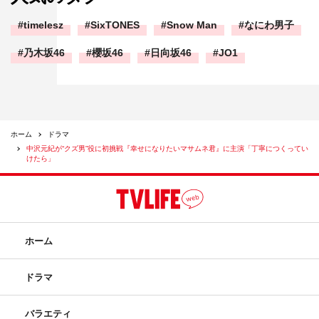
timelesz
SixTONES
Snow Man
なにわ男子
乃木坂46
櫻坂46
日向坂46
JO1
ホーム
ドラマ
中沢元紀が“クズ男”役に初挑戦『幸せになりたいマサムネ君』に主演「丁寧につくってい
けたら」
ホーム
ドラマ
バラエティ