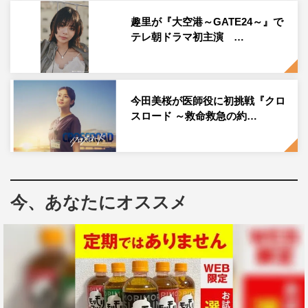
趣里が『大空港～GATE24～』で
マサムネの優柔不断さが招く「三角関係」を軸に、それぞ
テレ朝ドラマ初主演 …
れの恋心を巻き込みながら加速していき…。
10年という歳月の重みと、一瞬の過ち。それぞれの想いが
ぶつかり合った末に、彼らが選ぶ「幸せ」の形とは…。人
今田美桜が医師役に初挑戦『クロ
間のズルさと純粋さをリアルに描いた、大人の恋愛群像
スロード ～救命救急の約…
劇。
本を書きながらバイトで生活を送り、将来に不安を抱く26
歳のマサムネ君役には、2022年俳優デビューしたのち、
今、あなたにオススメ
日曜劇場『下剋上球児』（TBS系）、『ひだまりが聴こえ
る』（テレ東系）などに出演、『ゲームチェンジ』（BS-
TBS）で初単独主演を飾った中沢元紀が決定。
監督は『あの子の子ども』や短編映画「空はどこにある」
などを手掛けた山浦未陽、脚本は『いつか、無重力の宙