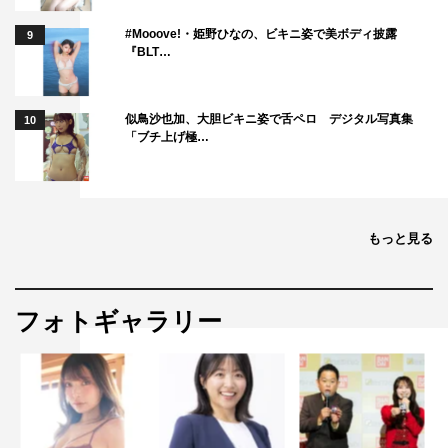
#Mooove!・姫野ひなの、ビキニ姿で美ボディ披露
9
『BLT…
似鳥沙也加、大胆ビキニ姿で舌ペロ デジタル写真集
10
「ブチ上げ極…
もっと見る
フォトギャラリー