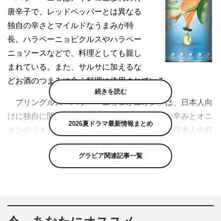
唐辛子で、レッドペッパーとは異なる
独自の辛さとマイルドなうまみが特
長。ハラペーニョピクルスやハラペー
ニョソースなどで、料理としても親し
まれている。また、サルサに加えるな
どお酒のつまみに合う料理に使用されている。
続きを読む
プリングルズ「ハラペーニョ＆オニオン」は、日本人向
けに独自に開発し、ハラペーニョのユニークな辛みとオニ
2026夏ドラマ最新情報まとめ
オンのうまみで絶妙な辛さのバランスを実現。日本人の好
みに合わせて、辛すぎずちょうどよい辛さのハラペーニョ
グラビア関連記事一覧
が効いた、ついついクセになる“うま辛味”に仕上がってい
る。また、1994年から日本で販売している「サワークリ
ーム＆オニオン」以来、過去最高の消費者評価を獲得して
いる。
プリングルズブランドサイトL：http://www.pringles.jp