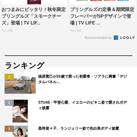
おつまみにピッタリ！秋冬限定
プリングルズの定番＆期間限定
プリングルズ「スモークチー
フレーバーがSPデザインで登
ズ」登場 | TV LIF...
場 | TV LIFE ...
TV LIFE
TV LIFE
Recommended by
ランキング
槙原寛己が20歳で買った初愛車・ソアラに興奮「デジ
1
タルパネル…
STU48・甲斐心愛、イエローのビキニ姿で愛されボデ
2
ィ披露
黒嵜菜々子、ランジェリー姿で色白美ボディ披露
3