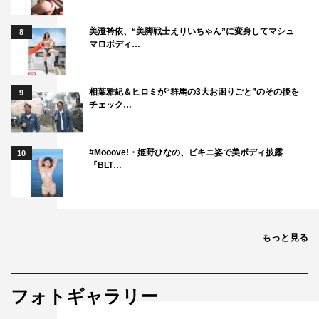
美澄衿依、“美脚戦士えりいちゃん”に変身してマシュ
8
マロボディ…
相葉雅紀＆ヒロミが“群馬の3大お困りごと”のその後を
9
チェック…
#Mooove!・姫野ひなの、ビキニ姿で美ボディ披露
10
『BLT…
もっと見る
フォトギャラリー