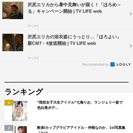
沢尻エリカから暑中見舞いが届く！「ほろめ～
る」キャンペーン開始 | TV LIFE web
TV LIFE
沢尻エリカの浴衣姿にうっとり…「ほろよい」
新CM7・4放送開始 | TV LIFE web
TV LIFE
Recommended by
ランキング
“現役女子大生アイドル”七海りお、ランジェリー姿で
1
色白美ボデ…
軟体Iカップグラビアアイドル・仲根なのか、1st写真集
2