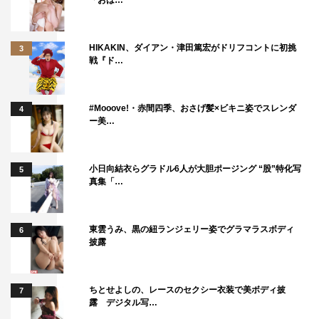
「おは…
HIKAKIN、ダイアン・津田篤宏がドリフコントに初挑
3
戦『ド…
#Mooove!・赤間四季、おさげ髪×ビキニ姿でスレンダ
4
ー美…
小日向結衣らグラドル6人が大胆ポージング “股”特化写
5
真集「…
東雲うみ、黒の紐ランジェリー姿でグラマラスボディ
6
披露
ちとせよしの、レースのセクシー衣装で美ボディ披
7
露 デジタル写…