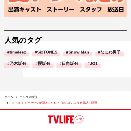
人気のタグ
timelesz
SixTONES
Snow Man
なにわ男子
乃木坂46
櫻坂46
日向坂46
JO1
ホーム
エンタメ総合
“すっきり”メッセージが聞けるかも!?「ほろよいエリカ電話」開通