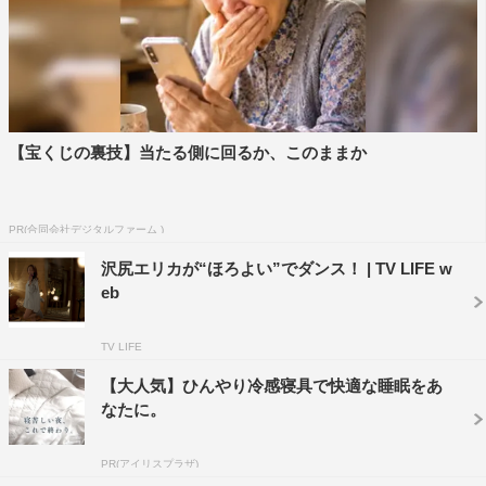
【宝くじの裏技】当たる側に回るか、このままか
PR(合同会社デジタルファーム )
沢尻エリカが“ほろよい”でダンス！ | TV LIFE w
eb
TV LIFE
【大人気】ひんやり冷感寝具で快適な睡眠をあ
なたに。
PR(アイリスプラザ)