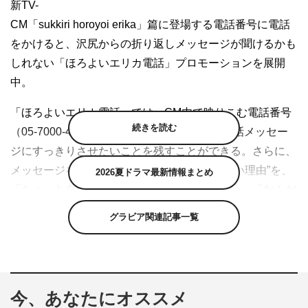
新TV-
CM「sukkiri horoyoi erika」篇に登場する電話番号に電話
をかけると、沢尻からの折り返しメッセージが聞けるかも
しれない「ほろよいエリカ電話」プロモーションを展開
中。
「ほろよいエリカ電話」では、CM内で映りこむ電話番号
続きを読む
（05-7000-4641）に電話をかけて、留守番電話メッセー
ジにすっきりさせたいことを残すことができる。さらに、
メッセージを吹き込んだ後に、“すっきりしない理由”を、
2026夏ドラマ最新情報まとめ
「ちょっと自信がない」「背中を押してほしい」「なんだ
か疲れている」「最近失敗しちゃった」の4つの中からダ
グラビア関連記事一覧
イヤル選択すると、選んだ理由に合わせて沢尻から折り返
しの電話がかかってくることも。詳細は公式サイトをチェ
ック。
今、あなたにオススメ
「ほろよい」公式サイト：