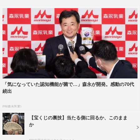
http://www.suntory.co.jp/rtd/horoyoi/
※電話が殺到した場合など、折り返しの電話がかかってこ
ない場合もございます。あらかじめご了承ください。
※本サービスはNTTコミュニケーションズの「ナビダイヤ
ル」の仕組みを利用しております。同社の定める通話料が
かかります。
※非通知・IP電話の一部・海外通話・ダイヤルパルス信号
などからはかけられません。
※電話が集中してかかりにくい場合がございます。
「気になっていた認知機能が菌で…」森永が開発。感動の70代
続出
PR(森永乳業)
【宝くじの裏技】当たる側に回るか、このまま
か