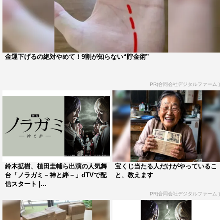
金運下げるの絶対やめて！9割が知らない“貯金術”
PR(合同会社デジタルファーム )
鈴木拡樹、植田圭輔ら出演の人気舞
宝くじ当たる人だけがやっているこ
台「ノラガミ－神と絆－」dTVで配
と、教えます
信スタート |...
PR(合同会社デジタルファーム )