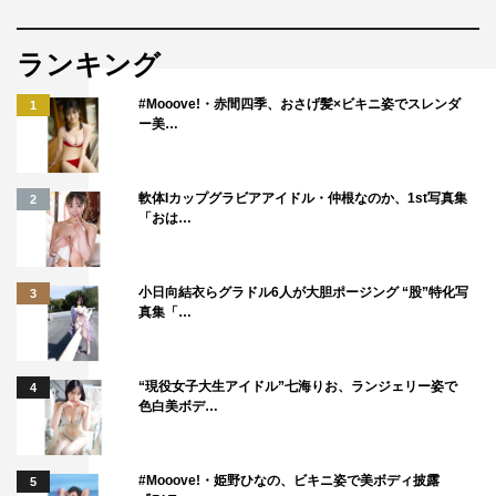
ランキング
#Mooove!・赤間四季、おさげ髪×ビキニ姿でスレンダ
1
ー美…
軟体Iカップグラビアアイドル・仲根なのか、1st写真集
2
「おは…
小日向結衣らグラドル6人が大胆ポージング “股”特化写
3
真集「…
“現役女子大生アイドル”七海りお、ランジェリー姿で
4
色白美ボデ…
#Mooove!・姫野ひなの、ビキニ姿で美ボディ披露
5