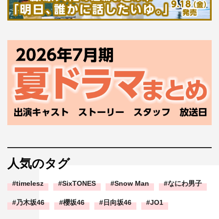
人気のタグ
timelesz
SixTONES
Snow Man
なにわ男子
乃木坂46
櫻坂46
日向坂46
JO1