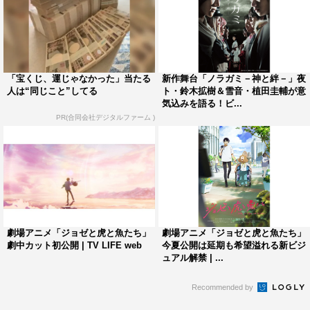
「宝くじ、運じゃなかった」当たる
新作舞台「ノラガミ－神と絆－」夜
人は“同じこと”してる
ト・鈴木拡樹＆雪音・植田圭輔が意
気込みを語る！ビ...
PR(合同会社デジタルファーム )
劇場アニメ「ジョゼと虎と魚たち」
劇場アニメ「ジョゼと虎と魚たち」
劇中カット初公開 | TV LIFE web
今夏公開は延期も希望溢れる新ビジ
ュアル解禁 | ...
Recommended by