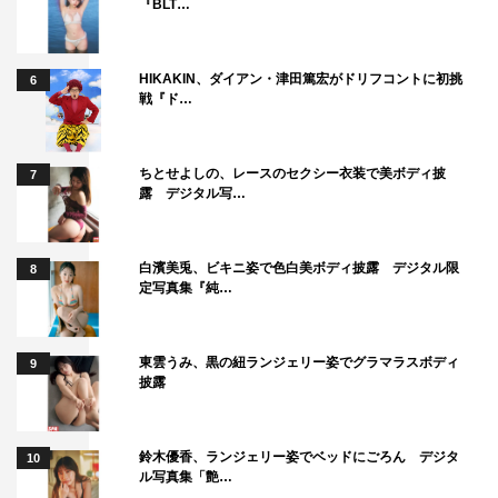
『BLT…
HIKAKIN、ダイアン・津田篤宏がドリフコントに初挑
6
戦『ド…
ちとせよしの、レースのセクシー衣装で美ボディ披
7
露 デジタル写…
白濱美兎、ビキニ姿で色白美ボディ披露 デジタル限
8
定写真集『純…
東雲うみ、黒の紐ランジェリー姿でグラマラスボディ
9
披露
鈴木優香、ランジェリー姿でベッドにごろん デジタ
10
ル写真集「艶…