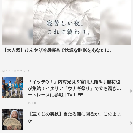
【大人気】ひんやり冷感寝具で快適な睡眠をあなたに。
PR(アイリスプラザ)
『イッテQ！』内村光良＆宮川大輔＆手越祐也
が集結！イタリア「ウナギ祭り」で立ち漕ぎボ
ートレースに参戦 | TV LIFE...
TV LIFE
【宝くじの裏技】当たる側に回るか、このまま
か