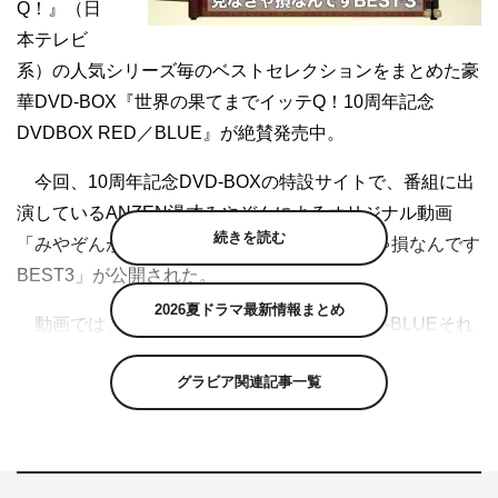
Q！』（日
本テレビ
系）の人気シリーズ毎のベストセレクションをまとめた豪
華DVD-BOX『世界の果てまでイッテQ！10周年記念
DVDBOX RED／BLUE』が絶賛発売中。
今回、10周年記念DVD-BOXの特設サイトで、番組に出
演しているANZEN漫才みやぞんによるオリジナル動画
続きを読む
「みやぞんが選ぶイッテQ！DVDBOX見なきゃ損なんです
BEST3」が公開された。
2026夏ドラマ最新情報まとめ
動画では、イッテQ！DVDBOX-RED、BOX-BLUEそれ
ぞれに収録されている映像の中から、みやぞんが“感動し
グラビア関連記事一覧
た”“面白かった”“爆笑した”“涙した”“衝撃！”の映像を紹介し
ている。
『世界の果てまでイッテQ！10周年記DVDBOX-BLUE』
DVD-BOX（4枚組） ￥7,500＋税