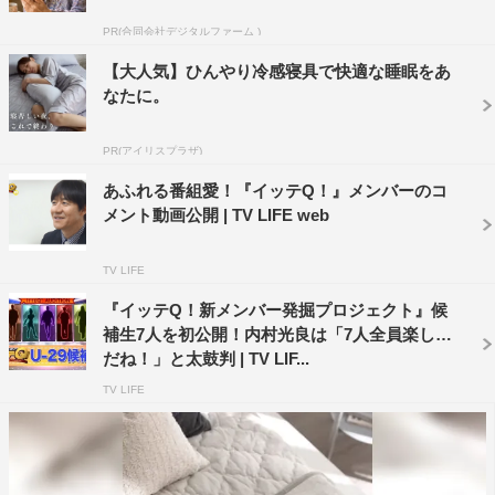
PR(合同会社デジタルファーム )
【大人気】ひんやり冷感寝具で快適な睡眠をあ
なたに。
PR(アイリスプラザ)
あふれる番組愛！『イッテQ！』メンバーのコ
メント動画公開 | TV LIFE web
TV LIFE
『イッテQ！新メンバー発掘プロジェクト』候
補生7人を初公開！内村光良は「7人全員楽しみ
だね！」と太鼓判 | TV LIF...
TV LIFE