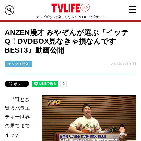
テレビがもっと楽しくなる！TV LIFE公式サイト
ANZEN漫才 みやぞんが選ぶ『イッテ
Q！DVDBOX見なきゃ損なんです
BEST3』動画公開
エンタメ総合
2017年03月31日
『謎とき
冒険バラエ
ティー世界
の果てまで
イッテ