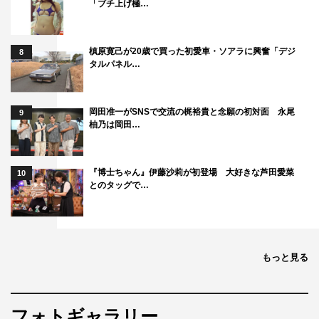
「ブチ上げ極…
槙原寛己が20歳で買った初愛車・ソアラに興奮「デジ
8
タルパネル…
岡田准一がSNSで交流の梶裕貴と念願の初対面 永尾
9
柚乃は岡田…
『博士ちゃん』伊藤沙莉が初登場 大好きな芦田愛菜
10
とのタッグで…
もっと見る
フォトギャラリー