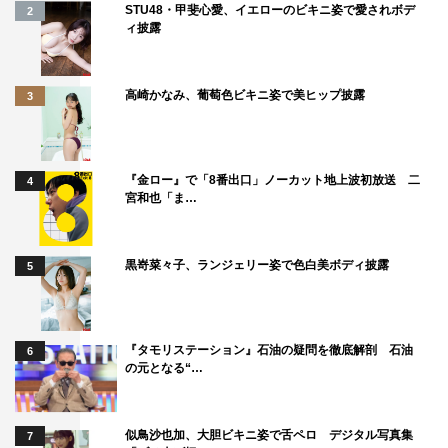
STU48・甲斐心愛、イエローのビキニ姿で愛されボデ
2
ィ披露
高崎かなみ、葡萄色ビキニ姿で美ヒップ披露
3
『金ロー』で「8番出口」ノーカット地上波初放送 二
4
宮和也「ま…
黒嵜菜々子、ランジェリー姿で色白美ボディ披露
5
『タモリステーション』石油の疑問を徹底解剖 石油
6
の元となる“…
似鳥沙也加、大胆ビキニ姿で舌ペロ デジタル写真集
7