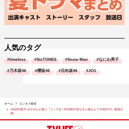
人気のタグ
timelesz
SixTONES
Snow Man
なにわ男子
乃木坂46
櫻坂46
日向坂46
JO1
ホーム
エンタメ総合
ANZEN漫才 みやぞんが選ぶ『イッテQ！DVDBOX見なきゃ損なんですBEST3』動画公
開