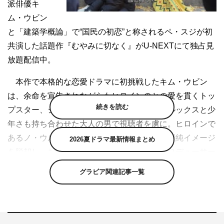
派俳優キ
ム・ウビン
と「建築学概論」で“国民の初恋”と称されるペ・スジが初
共演した話題作『むやみに切なく』がU-NEXTにて独占見
放題配信中。
本作で本格的な恋愛ドラマに初挑戦したキム・ウビン
は、余命を宣告されながらもヒロインのとの愛を貫くトッ
続きを読む
プスター、シン・ジュニョンを演じ、完璧なルックスと少
年さも持ち合わせた大人の男で視聴者を虜に。ヒロインで
あるノ・ウルを演じたペ・スジはこれまでの清純イメージ
2026夏ドラマ最新情報まとめ
を脱却し、お金に貪欲なドキュメンタリープロデューサー
という俗物的なキャラクターを熱演。さらにイム・ジュフ
グラビア関連記事一覧
ァンがヒロインを支える完璧な紳士を好演、イム・ジュウ
ンがそんな彼に想いを寄せるしたたかな女性を演じ、華を
添えている。