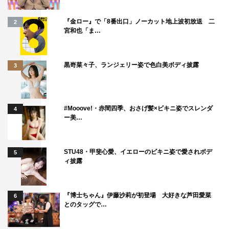
『金ロー』で「8番出口」ノーカット地上波初放送 二
2
宮和也「ま…
黒嵜菜々子、ランジェリー姿で色白美ボディ披露
3
#Mooove!・赤間四季、おさげ髪×ビキニ姿でスレンダ
4
ー美…
STU48・甲斐心愛、イエローのビキニ姿で愛されボデ
5
ィ披露
『博士ちゃん』伊藤沙莉が初登場 大好きな芦田愛菜
6
とのタッグで…