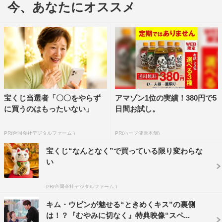
今、あなたにオススメ
そして、U-NEXTでの独占見放題配信を記念して、スペ
シャルメイキングPart1が公開された。極寒の中で行われ
ている撮影現場で、「上に6枚も着ています。手や顔が冷
たいです」と苦笑いするジュニョン役のキム・ウビン。
ペ・スジ演じるウルとの4年ぶりに再会を果たし、食事の
席から逃げ去ろうとするウルにジュニョンが靴を投げつけ
るシーンでは、投げつけた直後に、心配そうに駆け寄るキ
宝くじ当選者「〇〇をやらず
アマゾン1位の実績！380円で5
ム・ウビンに「大丈夫です」と笑顔で応えるペ・スジ。ス
に買うのはもったいない」
日間お試し。
タッフからは靴の投げっぷりに「野球経験者か？」の声も
上がった。
PR(合同会社デジタルファーム )
PR(ハーブ健康本舗)
宝くじ“なんとなく”で買っている限り変わらな
また屋台での食事シーンについて「屋台で食べるなら、
い
夕食を抜くべきでした。とてもいい気分です」と上機嫌の
キム・ウビン。さらに、ジュニョンとウルの印象的なシー
PR(合同会社デジタルファーム )
ンでは笑いまくるペ・スジが「もう一度？ウソっぽいのが
キム・ウビンが魅せる“ときめくキス”の裏側
分かる？」と自ら“笑いチェック”を求め、現場は爆笑状態
は！？『むやみに切なく』特典映像“スペ...
に。本物の笑いにするべくキム・ウビンが「先に（自分