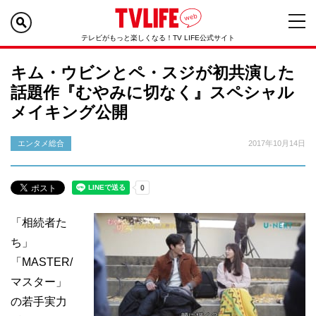
テレビがもっと楽しくなる！TV LIFE公式サイト
キム・ウビンとペ・スジが初共演した
話題作『むやみに切なく』スペシャル
メイキング公開
エンタメ総合
2017年10月14日
「相続者た
ち」
「MASTER/
マスター」
の若手実力