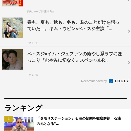
PR(ハーブ健康本舗)
春も、夏も、秋も、冬も、君のことだけを想っ
ていた―。キム・ウビン×ペ・スジ主演「...
TV LIFE
ペ・スジ×イム・ジュファンの癒やし系ラブにほ
っこり『むやみに切なく』スペシャルP...
TV LIFE
Recommended by
ランキング
『タモリステーション』石油の疑問を徹底解剖 石油
1
の元となる“…