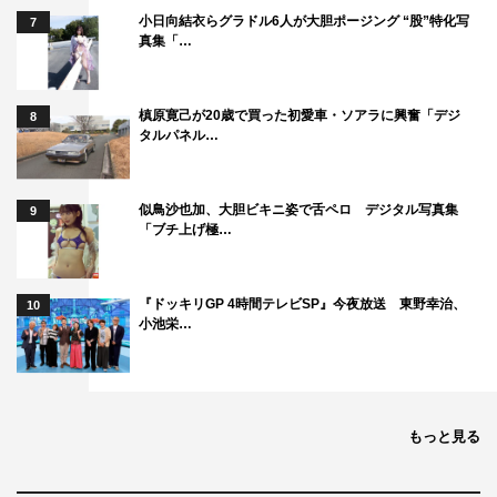
小日向結衣らグラドル6人が大胆ポージング “股”特化写
7
真集「…
槙原寛己が20歳で買った初愛車・ソアラに興奮「デジ
8
タルパネル…
似鳥沙也加、大胆ビキニ姿で舌ペロ デジタル写真集
9
「ブチ上げ極…
『ドッキリGP 4時間テレビSP』今夜放送 東野幸治、
10
小池栄…
もっと見る