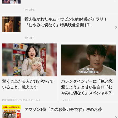
に）落書きを！」とまたもや気遣いを見せていた。
TV LIFE
『むやみに切なく』U-NEXT独占見放題配信記念
鍛え抜かれたキム・ウビンの肉体美がチラリ！
『むやみに切なく』特典映像公開 | T...
スペシャルメイキング
https://youtu.be/COVWqabFhbA
TV LIFE
特集ページURL：http://prt.nu/0/muyamikpress
WEBスポット公開URL：https://youtu.be/o4eOJAYGF9s
Licensed by KBS Media Ltd.©2016 SAMHWA
NETWORKS All rights reserved
宝くじ当たる人だけがやって
バレンタインデーに「俺と恋
いること、教えます
愛しよう」と甘い告白!?『む
やみに切なく』スペシャルP...
PR(合同会社デジタルファーム )
TV LIFE
アマゾン1位「このお茶ガチです」噂のお茶