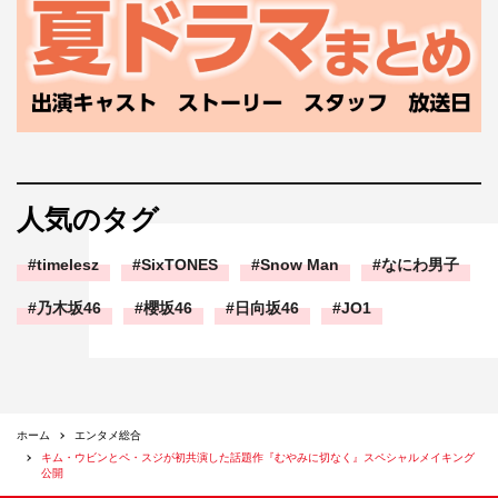
人気のタグ
timelesz
SixTONES
Snow Man
なにわ男子
乃木坂46
櫻坂46
日向坂46
JO1
ホーム
エンタメ総合
キム・ウビンとペ・スジが初共演した話題作『むやみに切なく』スペシャルメイキング
公開