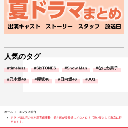
人気のタグ
timelesz
SixTONES
Snow Man
なにわ男子
乃木坂46
櫻坂46
日向坂46
JO1
ホーム
エンタメ総合
ドラマ初出演の吉本新喜劇座長・酒井藍が姜暢雄にメロメロ!?「通い妻として東京に行
きます！」