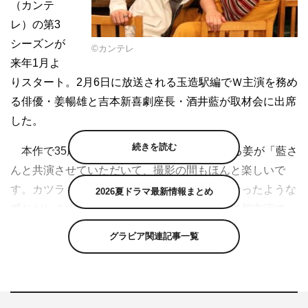
（カンテ
レ）の第3
シーズンが
©カンテレ
来年1月よ
りスタート。2月6日に放送される玉造駅編でＷ主演を務め
る俳優・姜暢雄と吉本新喜劇座長・酒井藍が取材会に出席
した。
続きを読む
本作で35歳の崖っぷちホスト・大河を演じる姜が「藍さ
んと共演させていただいて、撮影の間もほんと楽しいで
す。カツラもなじんできて自分の体の一部になったような
2026夏ドラマ最新情報まとめ
感じがします」と語ると、ドラマ初出演にして初主演で、
ホストにハマる主婦・悠子役の酒井は「ホストにハマる自
グラビア関連記事一覧
分の役は、将来の自分を見てるようで怖いですけど…」と
現実味あふれるコメントで笑わせた。
そんなホストにハマる女性の心理について聞かれた酒井