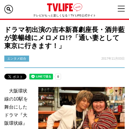
テレビがもっと楽しくなる！TV LIFE公式サイト
ドラマ初出演の吉本新喜劇座長・酒井藍
が姜暢雄にメロメロ!?「通い妻として
東京に行きます！」
エンタメ総合
2017年11月03日
大阪環状
線の10駅を
舞台にした
ドラマ『大
阪環状線』