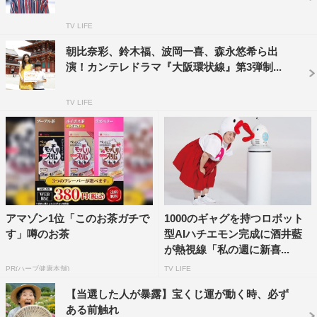
と。姜も「僕たちは互いに背中を押し合っていたりして、
TV LIFE
そういうスマイルだけじゃないところも見てほしいなと思
います。玉造なりのスマイルを届けたいです」とＰＲし
朝比奈彩、鈴木福、波岡一喜、森永悠希ら出
演！カンテレドラマ『大阪環状線』第3弾制...
た。
2人が出演する『大阪環状線Part3 ひと駅ごとのスマイ
TV LIFE
ル～玉造駅編「手のひらマスク」』は、来年2月6日（火）
深0・25よりカンテレにて放送予定。
アマゾン1位「このお茶ガチで
1000のギャグを持つロボット
す」噂のお茶
型AIハチエモン完成に酒井藍
が熱視線「私の週に新喜...
PR(ハーブ健康本舗)
TV LIFE
【当選した人が暴露】宝くじ運が動く時、必ず
ある前触れ