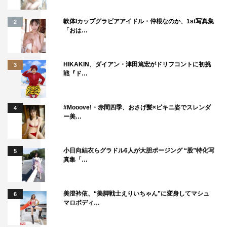
軟体Iカップグラビアアイドル・仲根なのか、1st写真集
2
「おは…
HIKAKIN、ダイアン・津田篤宏がドリフコントに初挑
3
戦『ド…
#Mooove!・赤間四季、おさげ髪×ビキニ姿でスレンダ
4
ー美…
小日向結衣らグラドル6人が大胆ポージング “股”特化写
5
真集「…
美澄衿依、“美脚戦士えりいちゃん”に変身してマシュ
6
マロボディ…