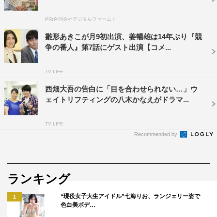
PR(合同会社デジタルファーム )
雛形あきこが月9初出演、姜暢雄は14年ぶり『競
争の番人』第7話にゲスト出演【コメ...
TV LIFE
西畑大吾の告白に「目を合わせられない…」ウ
ェイトリフティングの八木かなえがドラマ...
TV LIFE
Recommended by
ランキング
“現役女子大生アイドル”七海りお、ランジェリー姿で
1
色白美ボデ…