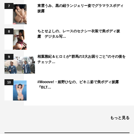
東雲うみ、黒の紐ランジェリー姿でグラマラスボディ
7
披露
ちとせよしの、レースのセクシー衣装で美ボディ披
8
露 デジタル写…
相葉雅紀＆ヒロミが“群馬の3大お困りごと”のその後を
9
チェック…
#Mooove!・姫野ひなの、ビキニ姿で美ボディ披露
10
『BLT…
もっと見る