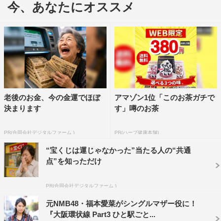
今、あなたにオススメ
は「姜さんに『ツケ払え！』って結構強く言われるシーン
があるんですけど、お芝居がお上手なのでヒヤっとするん
です。でも最後にニコって笑うとこがあって。あ、こうい
うとこやなって」と姜をチラリ。「僕、大阪に引っ越さな
ダメですね」と笑う姜に、「じゃあ私が東京行きます。通
い妻として。環状線使って！」と役柄同様にメロメロな様
子で返し、新喜劇のような展開が繰り広げられた。
老後のお金、今の金運でほぼ
アマゾン1位「このお茶ガチで
決まります
す」噂のお茶
物語は、ホストの大河が客の悠子に店のツケの30万円を
取り立てに来るところからスタート。お金を作ろうとさま
PR(合同会社デジタルファーム )
PR(ハーブ健康本舗)
ざまな作戦に乗り出す中で、“壁ドン”“あごクイ”など胸キ
“宝くじは運じゃなかった”当たる人の“共通
ュンシーンも挟みつつ、2人は次第に「自分の居場所と
点”を知っただけ
は？」と考え、自分自身と向き合い始める。
PR(合同会社デジタルファーム )
そんなドラマの見どころについて、酒井は「コンプレッ
クスを抱える女子を生まれ変わらせてくれる優しいドラマ
元NMB48・福本愛菜がシングルマザー役に！
『大阪環状線 Part3 ひと駅ごと...
です。女子の皆さんには私と置き換えて見てほしい！」