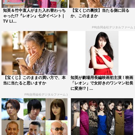
くりした…。もったいなくて食べられないです。7等分に
知英＆竹中直人がまた入れ替わっち
【宝くじの裏技】当たる側に回る
きれいに切りますか？」とケーキに描かれた7人の自分に
ゃった!?『レオン』七夕イベント |
か、このままか
TV LI...
感動しきりの知英。改めて本作の見どころを「日本語、英
PR(合同会社デジタルファーム )
語、韓国語を話すので、アジアを舞台とした“オーファ
ン・ブラック”を見ていただきたいです。そして私が演じ
る7人の女性の1人ひとりの人生、成長していく姿にも注目
していただければ」とメッセージを送ると、竹中も「本当
にその“1人7役”が早く見たい！ 原作がシーズン5まで続
いているなら、ずっと一緒にできたら最高ですよね」と語
【宝くじ】このままの買い方で、本
知英が劇場用長編映画初主演！映画
った。
当に当たると思いますか
「レオン」で女好きのワンマン社長
に変身!? | ...
PR(合同会社デジタルファーム )
知英
竹中直人
西銘駿