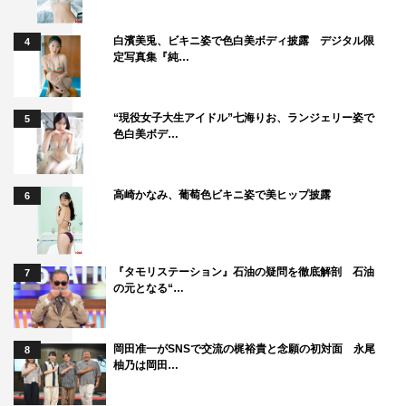
白濱美兎、ビキニ姿で色白美ボディ披露 デジタル限
4
定写真集『純…
“現役女子大生アイドル”七海りお、ランジェリー姿で
5
色白美ボデ…
高崎かなみ、葡萄色ビキニ姿で美ヒップ披露
6
『タモリステーション』石油の疑問を徹底解剖 石油
7
の元となる“…
岡田准一がSNSで交流の梶裕貴と念願の初対面 永尾
8
柚乃は岡田…