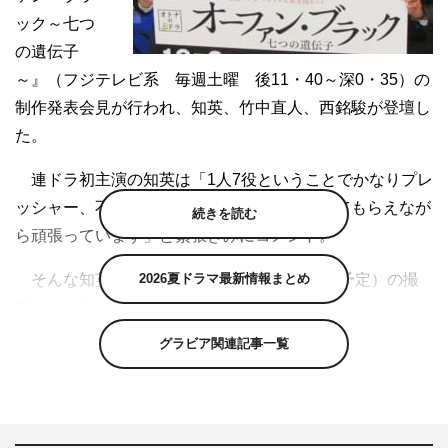
ック～七つ
の遺伝子
～』（フジテレビ系 毎週土曜 後11・40～深0・35）の
制作発表会見が行われ、知英、竹中直人、西銘駿が登壇し
た。
連ドラ初主演の知英は「1人7役ということでかなりプレ
ッシャー、不安もありますが、皆さんに支えてもらえなが
続きを読む
ら頑張っています」と緊張ぎみにコメント。
そんな知英と映画「レオン」（2018年公開予定）の撮
2026夏ドラマ最新情報まとめ
影ぶりに会ったという竹中は「知英はエネルギッシュで、
とても思いの強い方なので何だってできるでしょう」と絶
グラビア関連記事一覧
賛。本作には同じく「レオン」に出演する山崎育三郎も、
知英演じる主人公・青山沙羅とそっくりの女性・椎名真緒
子の恋人役として登場するとあって、知英は「山崎さんと
も初対面ではなかったですし、明るい方なので現場でも楽