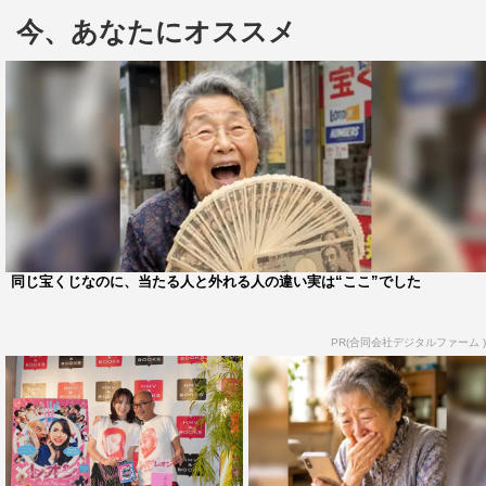
今、あなたにオススメ
しくやらせていただいています」と共演を喜んだ。
また、竹中と西銘は『仮面ライダーゴースト』で共演し
た間柄。西銘は「役でももちろんお世話になりましたが、
プライベートでも焼き肉に連れてってもらいました。こう
してまたお会いできて本当にうれしいです」と当時を振り
返りながら竹中への感謝の気持ちを明かした。
日本で初めてBBCドラマをオフィシャルリメイクした本
作では、主人公が自分と同じ顔をしている人と出会い、そ
同じ宝くじなのに、当たる人と外れる人の違い実は“ここ”でした
の人生が劇的に変化していく。これにちなんで“自分と同
じ顔の人に会ったらどうする？”という質問には、竹中が
PR(合同会社デジタルファーム )
「俺が知る限りもう２人いるので困ります（笑）」と答え
て会場を沸かせた。
さらに、大阪でミュージカル公演中の山崎からビデオメ
ッセージ、スタッフからは大きなケーキが送られ、「びっ