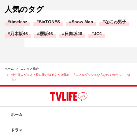
人気のタグ
timelesz
SixTONES
Snow Man
なにわ男子
乃木坂46
櫻坂46
日向坂46
JO1
ホーム
エンタメ総合
竹中直人が１人７役に挑む知英をベタ褒め！「エネルギッシュな方なので何だってでき
る」
ホーム
ドラマ