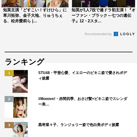
知英主演「どすこい！すけひら」に
知英が1人7役で連ドラ初主演！『オ
草川拓弥、金子大地、りゅうちぇ
ーファン・ブラック～七つの遺伝
る、松井愛莉ら |...
子』12・2スタ...
Recommended by
ランキング
STU48・甲斐心愛、イエローのビキニ姿で愛されボデ
1
ィ披露
#Mooove!・赤間四季、おさげ髪×ビキニ姿でスレンダ
2
ー美…
黒嵜菜々子、ランジェリー姿で色白美ボディ披露
3